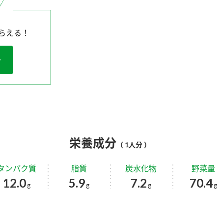
らえる！
栄養成分
（ 1人分 ）
タンパク質
脂質
炭水化物
野菜量
12.0
5.9
7.2
70.4
g
g
g
g