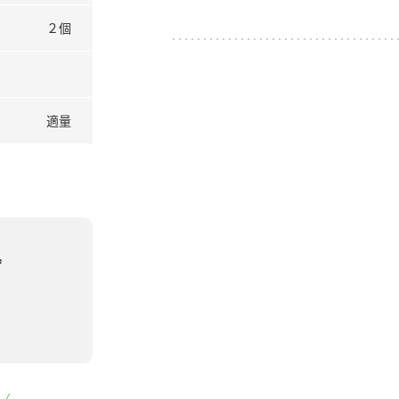
２個
適量
ず