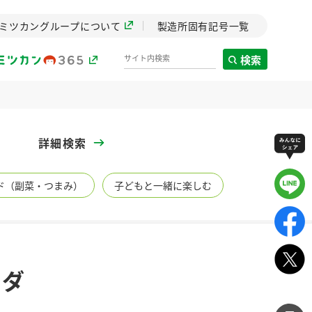
ミツカングループについて
製造所固有記号一覧
検索
製造所固有記号一覧
詳細検索
歴史
ド（副菜・つまみ）
子どもと一緒に楽しむ
までのミ
と挑戦の
します。
センター
ZENB initiative
ラダ
イブ）
料理酒
鍋用調味料
つゆ
たれ
植物を可能な限りまる
ごと使ったZENBのコン
設立。「水」を