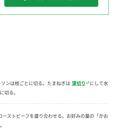
納豆の豆知識
鍋奉行マニュアル
ミツカンのCM
レソンは枝ごとに切る。たまねぎは
薄切り
にして水
に切る。
ローストビーフを盛り合わせる。お好みの量の「かお
。