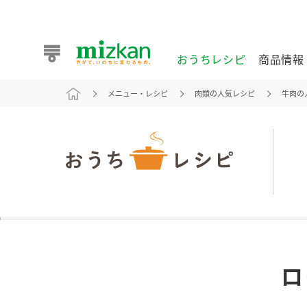
おうちレシピ
商品情報
メニュー・レシピ
肉類の人気レシピ
牛肉の
おうちレシピ
商品情報 トップ
企業情報 トップ
お客様相談センター トップ
ミツカン公式通販
業務用サイト
また食べたいが見つかる。ミツカンからのおすすめレシピを
ロ
おうちレシピ トップ