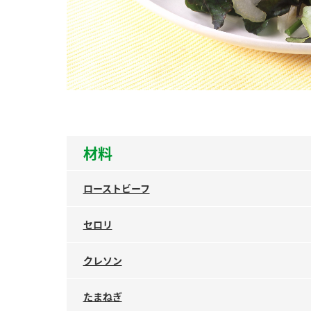
ー
お
材料
ローストビーフ
セロリ
クレソン
たまねぎ