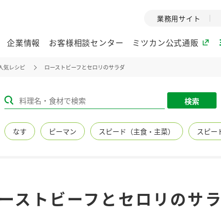
業務用サイト
企業情報
お客様相談センター
ミツカン公式通販
人気レシピ
ローストビーフとセロリのサラダ
ミツカングループについて
検索
企業理念
ミツカンの
なす
ピーマン
スピード（主食・主菜）
スピー
ミツカングループの企
創業から現在
業理念をご紹介しま
ツカンの変革
す。
歴史をご紹介
ご紹介します。
環境への取り組み
水の文化
ーストビーフとセロリのサ
（アーカ
酢
調味酢
お酢ドリンク
ぽん酢
みりん風・
ミツカンの環境への取
り組みをご紹介しま
1999年