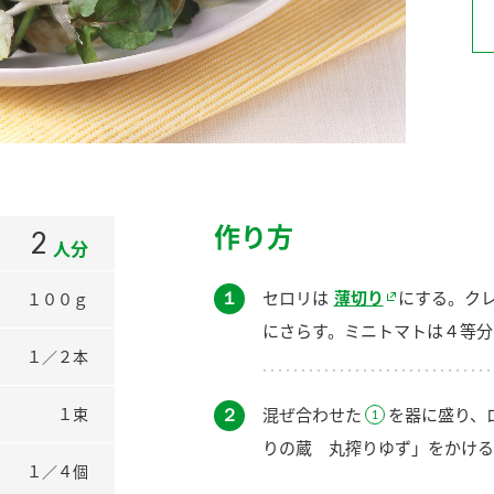
）
酢を知ろう！
すしラボ
ぽん酢サワー
作り方
2
人分
１
セロリは
薄切り
にする。ク
１００ｇ
にさらす。ミニトマトは４等分
１／２本
２
混ぜ合わせた
を器に盛り、
１束
りの蔵 丸搾りゆず」をかける
１／４個