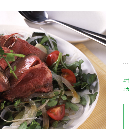
す。
テーマとし
活動を行っ
た。
MIM（ミツカンミュ
各部門が
スープ
中華
クイック調味料
レモン果汁
ふりか
ージアム）
いること
ミツカンの酢づくりの
「未来ビジ
歴史などが学べる体験
実現に向け
型博物館です。
取り組みを
す。
納豆
Fibee
キッザニア東京「ぽ
#
ん酢工房」
#
味ぽんやお酢について
楽しく学べるパビリオ
ンです。
ibee（ファイビ
くらしプラ酢
カンタン酢