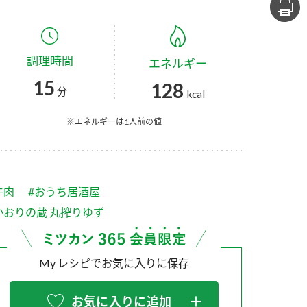
セプトをご紹介しま
た社会貢献
す。
ていまし
調理時間
エネルギー
大切にして
おいしさと健康への
け
おすしの素
炊き込みご飯の素
米飯用調味液
15
128
取り組み
分
kcal
ョン宣言」
ミツカンの研究成果と
た各部門の
おいしさと健康に役立
※エネルギーは1人前の値
ご紹介しま
つ情報をご紹介しま
す。
牛肉
#おうち居酒屋
かおりの蔵 丸搾りゆず
My レシピでお気に入りに保存
お酢ドリンク
味ぽん
ぽん酢
お気に入りに追加