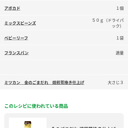
鍋奉行マニュアル
ミツカン公式通販
アボカド
１個
ミツカンのCM
キッザニア東京「ぽん酢工房」
５０ｇ（ドライパ
ミックスビーンズ
ロングセラー商品 ＋ おすすめレシピ
ック）
人気商品 ＋ おすすめレシピ
ベビーリーフ
１袋
フランスパン
適量
検索
業務用サイト
ミツカングループについて
製造所固有記号一覧
ミツカン 金のごまだれ 焙煎荒挽き仕上げ
大さじ３
このレシピに使われている商品