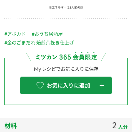
採用情報
環境への取り組み
※エネルギーは1人前の値
かおりの蔵
ミツカンの歴史
クイック調味料
レモン果汁
ニュースリリース
つゆ
水の文化センター（アーカイブ）
鍋なび
#アボカド
#おうち居酒屋
ふりかけ
おすしの素
お客様相談センター
納豆のサイト
#金のごまだれ 焙煎荒挽き仕上げ
ZENB initiative
PIN印
お客様の声をいかしました
炊き込みご飯の素
米飯用調味液
三ツ判山吹
My レシピでお気に入りに保存
販売終了製品のご案内
千夜
MIM（ミツカンミュージアム）
納豆
Fibee
よくあるご質問
お気に入りに追加
スペシャルサイト
お酢を知ろう！
各部門が大切にしていること
お問い合わせ
すしラボ
地図から取り扱い店舗を探す
ぽん酢サワー
おいしさと健康への取り組み
2
材料
納豆の豆知識
人分