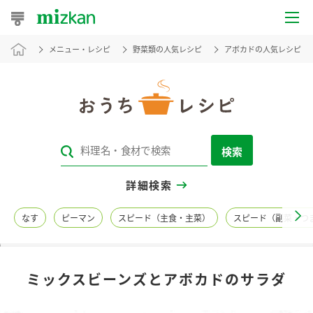
メニュー・レシピ
野菜類の人気レシピ
アボカドの人気レシピ
おうちレシピ
おすすめレシピ
レシピ特集
検索
レシピカテゴリ一覧
詳細検索
商品からレシピを探す
なす
ピーマン
スピード（主食・主菜）
スピード（副菜・つ
レシピ名特集
ミックスビーンズとアボカドのサラダ
商品情報