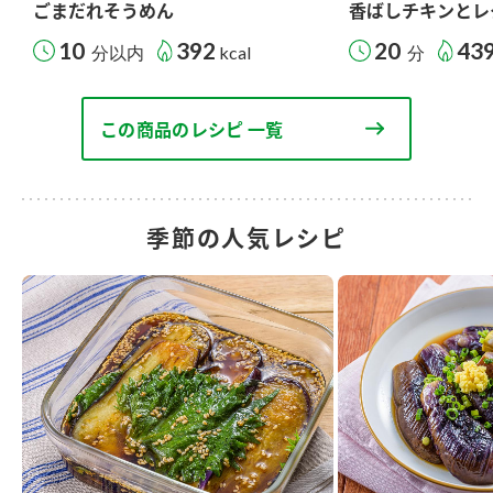
ごまだれそうめん
香ばしチキンとレ
10
392
20
43
分以内
kcal
分
この商品のレシピ 一覧
季節の人気レシピ