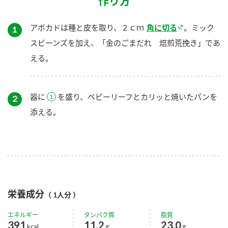
作り方
アボカドは種と皮を取り、２ｃｍ
角に切る
。ミック
１
スビーンズを加え、「金のごまだれ 焙煎荒挽き」であ
える。
器に
を盛り、ベビーリーフとカリッと焼いたパンを
２
添える。
栄養成分
（ 1人分 ）
エネルギー
タンパク質
脂質
391
11.2
23.0
kcal
g
g