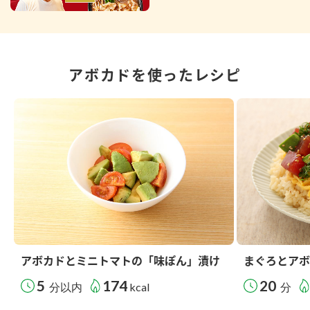
アボカドを使ったレシピ
アボカドとミニトマトの「味ぽん」漬け
まぐろとアボ
5
174
20
分以内
kcal
分