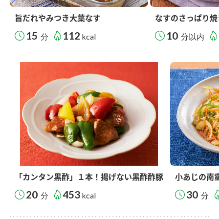
旨だれやみつき大葉なす
なすのさっぱり焼
15
112
10
分
kcal
分以内
「カンタン黒酢」１本！揚げない黒酢酢豚
小あじの南
20
453
30
分
kcal
分