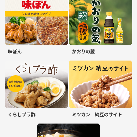
味ぽん
かおりの蔵
くらしプラ酢
ミツカン 納豆のサイト