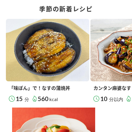
季節の新着レシピ
「味ぽん」で！なすの蒲焼丼
カンタン麻婆なす
15
560
10
分
kcal
分以内