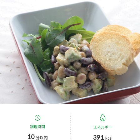
商品カテゴリ
新商品一覧
酢
調味酢
キャンペーン情報
お酢ドリンク
ぽん酢
ブランド・スペシャルサイト
ブランド・スペシャルサイト トップ
みりん風・料理酒
鍋用調味料
商品ブランドサイト
企業情報
Fibee（ファイビー）
国内事業概要
くらしプラ酢
つゆ
たれ
カンタン酢
ミツカングループについて
お酢ドリンク
ミツカンを知る
企業理念
スープ
中華
調理時間
エネルギー
味ぽん
10
391
分以内
kcal
ぽん酢