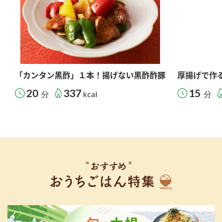
「カンタン黒酢」１本！揚げない黒酢酢豚
厚揚げで作
20
337
15
分
kcal
分