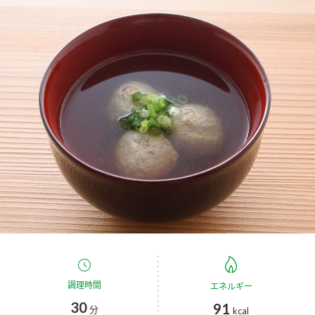
商品カテゴリ
新商品一覧
酢
調味酢
キャンペーン情報
お酢ドリンク
ぽん酢
ブランド・スペシャルサイト
ブランド・スペシャルサイト トップ
みりん風・料理酒
鍋用調味料
商品ブランドサイト
企業情報
Fibee（ファイビー）
国内事業概要
くらしプラ酢
つゆ
たれ
カンタン酢
ミツカングループについて
お酢ドリンク
ミツカンを知る
企業理念
スープ
中華
調理時間
エネルギー
味ぽん
30
91
分
kcal
ぽん酢