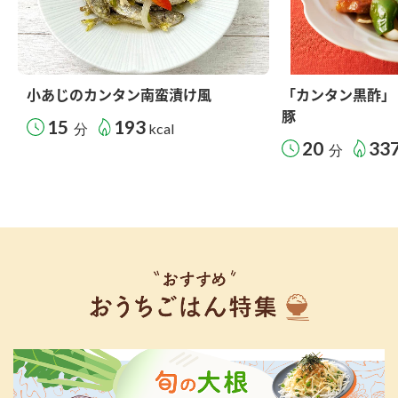
小あじのカンタン南蛮漬け風
「カンタン黒酢」
豚
15
193
分
kcal
20
33
分