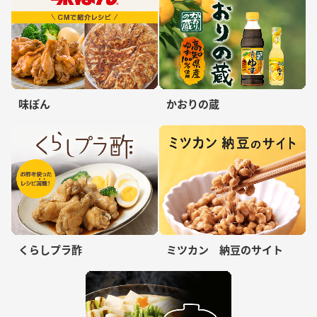
味ぽん
かおりの蔵
くらしプラ酢
ミツカン 納豆のサイト