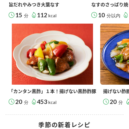
旨だれやみつき大葉なす
なすのさっぱり焼
15
112
10
分
kcal
分以内
「カンタン黒酢」１本！揚げない黒酢酢豚
揚げない酢
20
453
20
分
kcal
分
季節の新着レシピ