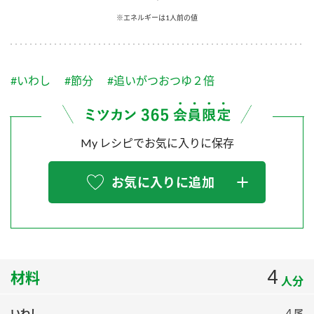
採用情報
環境への取り組み
※エネルギーは1人前の値
かおりの蔵
ミツカンの歴史
クイック調味料
レモン果汁
ニュースリリース
つゆ
水の文化センター（アーカイブ）
鍋なび
#いわし
#節分
#追いがつおつゆ２倍
ふりかけ
おすしの素
お客様相談センター
納豆のサイト
ZENB initiative
PIN印
お客様の声をいかしました
炊き込みご飯の素
米飯用調味液
My レシピでお気に入りに保存
三ツ判山吹
販売終了製品のご案内
千夜
MIM（ミツカンミュージアム）
お気に入りに追加
納豆
Fibee
よくあるご質問
スペシャルサイト
お酢を知ろう！
各部門が大切にしていること
お問い合わせ
すしラボ
地図から取り扱い店舗を探す
4
ぽん酢サワー
材料
人分
おいしさと健康への取り組み
納豆の豆知識
いわし
４尾