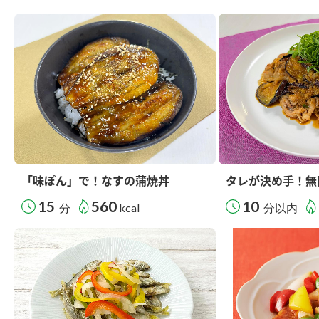
「味ぽん」で！なすの蒲焼丼
タレが決め手！無
15
560
10
分
kcal
分以内