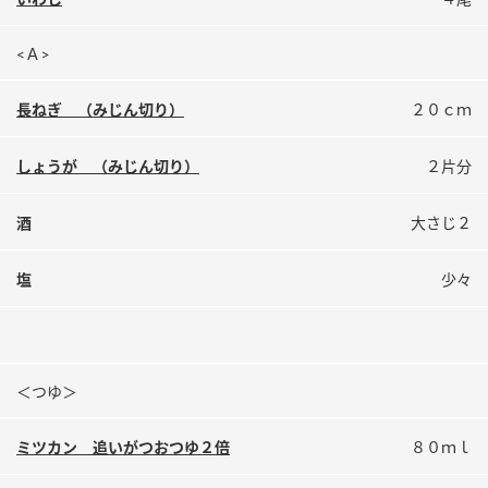
鍋奉行マニュアル
ミツカン公式通販
ミツカンのCM
キッザニア東京「ぽん酢工房」
<Ａ>
ロングセラー商品 ＋ おすすめレシピ
長ねぎ （みじん切り）
２０ｃｍ
人気商品 ＋ おすすめレシピ
しょうが （みじん切り）
２片分
酒
大さじ２
検索
塩
少々
業務用サイト
ミツカングループについて
製造所固有記号一覧
＜つゆ＞
ミツカン 追いがつおつゆ２倍
８０ｍｌ