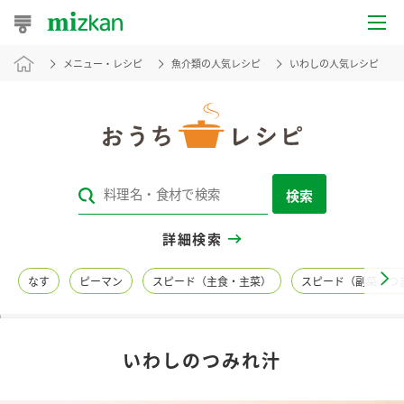
メニュー・レシピ
魚介類の人気レシピ
いわしの人気レシピ
おうちレシピ
おすすめレシピ
レシピ特集
検索
レシピカテゴリ一覧
詳細検索
商品からレシピを探す
なす
ピーマン
スピード（主食・主菜）
スピード（副菜・つ
レシピ名特集
いわしのつみれ汁
商品情報