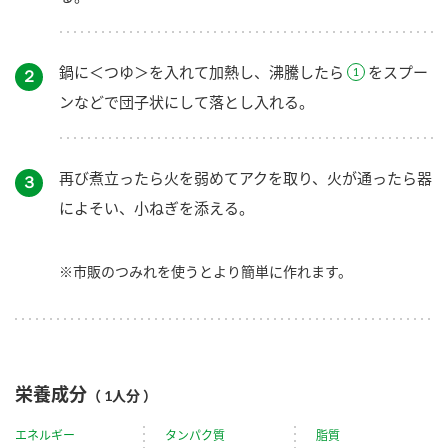
鍋に＜つゆ＞を入れて加熱し、沸騰したら
をスプー
２
ンなどで団子状にして落とし入れる。
再び煮立ったら火を弱めてアクを取り、火が通ったら器
３
によそい、小ねぎを添える。
※市販のつみれを使うとより簡単に作れます。
栄養成分
（ 1人分 ）
エネルギー
タンパク質
脂質