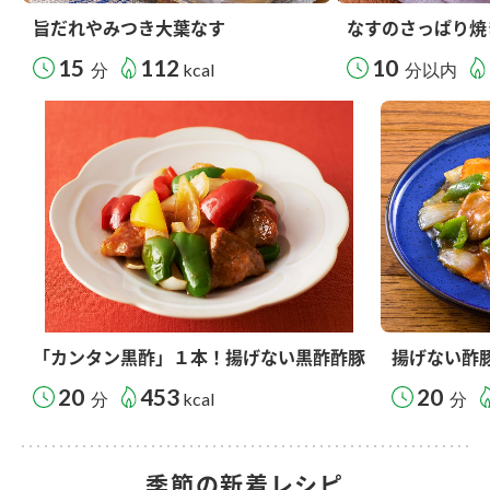
旨だれやみつき大葉なす
なすのさっぱり焼
15
112
10
分
kcal
分以内
「カンタン黒酢」１本！揚げない黒酢酢豚
揚げない酢
20
453
20
分
kcal
分
季節の新着レシピ