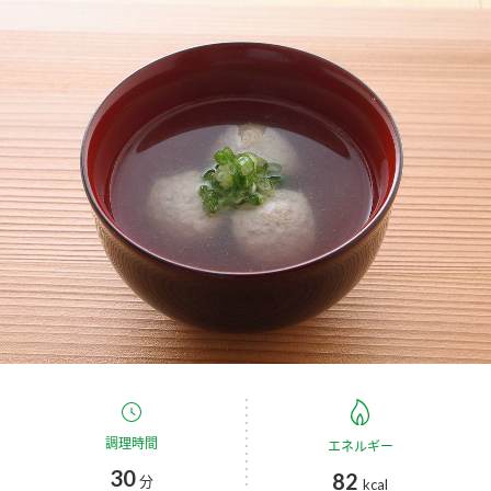
商品カテゴリ
新商品一覧
酢
調味酢
キャンペーン情報
お酢ドリンク
ぽん酢
ブランド・スペシャルサイト
ブランド・スペシャルサイト トップ
みりん風・料理酒
鍋用調味料
商品ブランドサイト
企業情報
Fibee（ファイビー）
国内事業概要
くらしプラ酢
つゆ
たれ
カンタン酢
ミツカングループについて
お酢ドリンク
ミツカンを知る
企業理念
スープ
中華
調理時間
エネルギー
味ぽん
30
82
分
kcal
ぽん酢