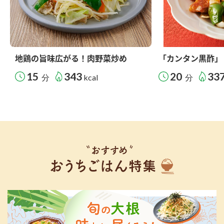
地鶏の旨味広がる！肉野菜炒め
「カンタン黒酢」
15
343
20
33
分
kcal
分