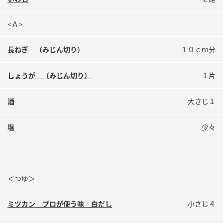
鍋奉行マニュアル
ミツカン公式通販
ミツカンのCM
キッザニア東京「ぽん酢工房」
<Ａ>
ロングセラー商品 ＋ おすすめレシピ
長ねぎ （みじん切り）
１０ｃｍ分
人気商品 ＋ おすすめレシピ
しょうが （みじん切り）
１片
酒
大さじ１
検索
塩
少々
業務用サイト
ミツカングループについて
製造所固有記号一覧
＜つゆ＞
ミツカン プロが使う味 白だし
小さじ４