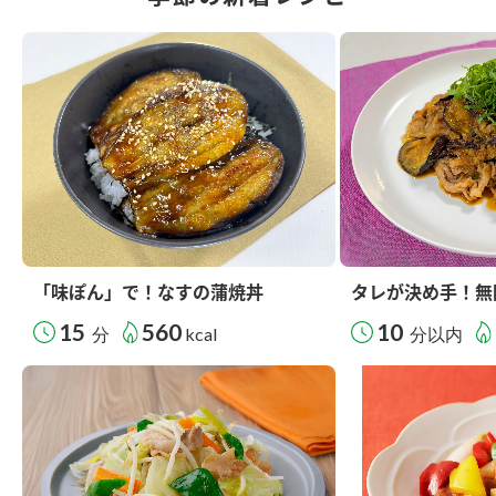
「味ぽん」で！なすの蒲焼丼
タレが決め手！無
15
560
10
分
kcal
分以内