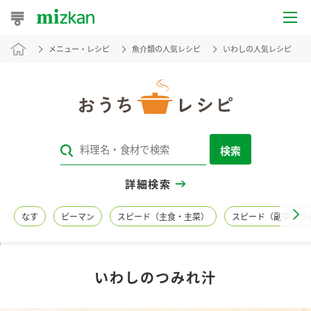
メニュー・レシピ
魚介類の人気レシピ
いわしの人気レシピ
おうちレシピ
おすすめレシピ
レシピ特集
検索
レシピカテゴリ一覧
詳細検索
商品からレシピを探す
なす
ピーマン
スピード（主食・主菜）
スピード（副菜・つ
レシピ名特集
いわしのつみれ汁
商品情報