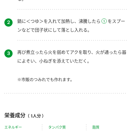
鍋に＜つゆ＞を入れて加熱し、沸騰したら
をスプー
２
ンなどで団子状にして落とし入れる。
再び煮立ったら火を弱めてアクを取り、火が通ったら器
３
によそい、小ねぎを添えていただく。
※市販のつみれでも作れます。
栄養成分
（ 1人分 ）
エネルギー
タンパク質
脂質