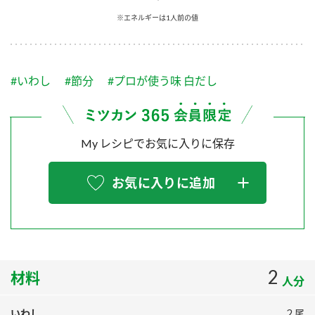
採用情報
環境への取り組み
※エネルギーは1人前の値
かおりの蔵
ミツカンの歴史
クイック調味料
レモン果汁
ニュースリリース
つゆ
水の文化センター（アーカイブ）
鍋なび
#いわし
#節分
#プロが使う味 白だし
ふりかけ
おすしの素
お客様相談センター
納豆のサイト
ZENB initiative
PIN印
お客様の声をいかしました
炊き込みご飯の素
米飯用調味液
My レシピでお気に入りに保存
三ツ判山吹
販売終了製品のご案内
千夜
MIM（ミツカンミュージアム）
お気に入りに追加
納豆
Fibee
よくあるご質問
スペシャルサイト
お酢を知ろう！
各部門が大切にしていること
お問い合わせ
すしラボ
地図から取り扱い店舗を探す
2
ぽん酢サワー
材料
人分
おいしさと健康への取り組み
納豆の豆知識
いわし
２尾