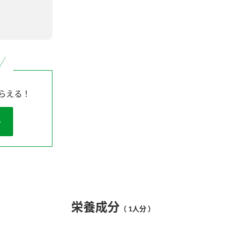
らえる！
栄養成分
（ 1人分 ）