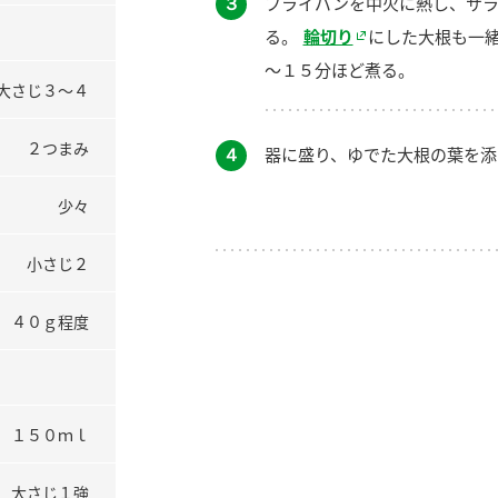
３
フライパンを中火に熱し、サ
る。
輪切り
にした大根も一
～１５分ほど煮る。
大さじ３～４
２つまみ
４
器に盛り、ゆでた大根の葉を添
少々
小さじ２
４０ｇ程度
１５０ｍｌ
大さじ１強