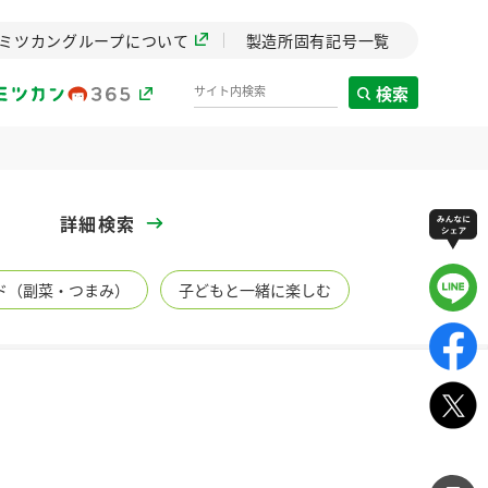
ミツカングループについて
製造所固有記号一覧
検索
製造所固有記号一覧
詳細検索
歴史
ド（副菜・つまみ）
子どもと一緒に楽しむ
までのミ
と挑戦の
します。
センター
ZENB initiative
イブ）
料理酒
鍋用調味料
つゆ
たれ
植物を可能な限りまる
ごと使ったZENBのコン
設立。「水」を