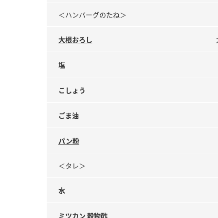
＜ハンバーグのたね＞
大根おろし
塩
こしょう
ごま油
パン粉
＜タレ＞
水
ミツカン 穀物酢