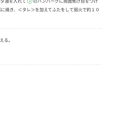
ラダ油を入れて
のハンバーグに両面焦げ目をつけ
緒に焼き、＜タレ＞を加えてふたをして弱火で約１０
える。