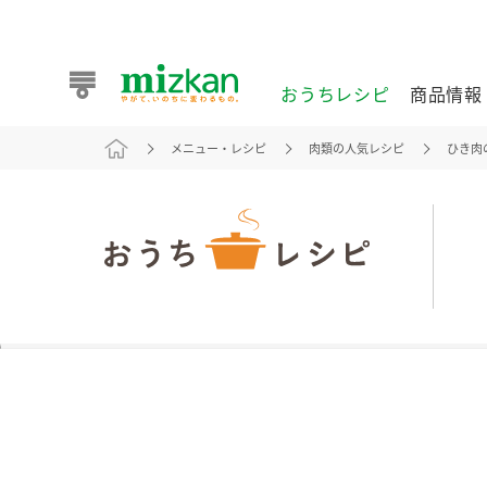
おうちレシピ
商品情報
メニュー・レシピ
肉類の人気レシピ
ひき肉
おうちレシピ
商品情報 トップ
企業情報 トップ
お客様相談センター トップ
ミツカン公式通販
業務用サイト
また食べたいが見つかる。ミツカンからのおすすめレシピを
おうちレシピ トップ