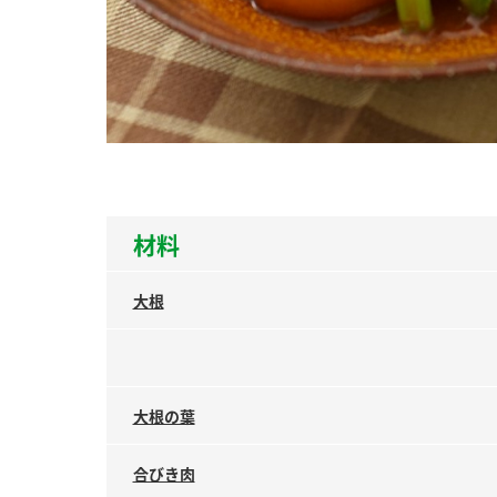
ー
お
材料
大根
大根の葉
合びき肉