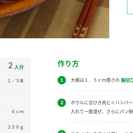
）
酢を知ろう！
すしラボ
ぽん酢サワー
作り方
2
人分
１
大根は１．５ｃｍ厚さの
輪切
１／３本
２
ボウルに合びき肉と＜ハンバー
入れて一度混ぜ、さらにパン粉
６ｃｍ
２５０ｇ