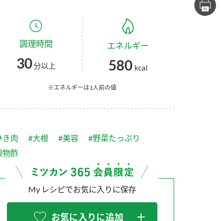
セプトをご紹介しま
た社会貢献
す。
ていまし
調理時間
エネルギー
大切にして
おいしさと健康への
け
おすしの素
炊き込みご飯の素
米飯用調味液
30
580
取り組み
分以上
kcal
ョン宣言」
ミツカンの研究成果と
た各部門の
おいしさと健康に役立
※エネルギーは1人前の値
ご紹介しま
つ情報をご紹介しま
す。
ひき肉
#大根
#美容
#野菜たっぷり
穀物酢
My レシピでお気に入りに保存
お酢ドリンク
味ぽん
ぽん酢
お気に入りに追加