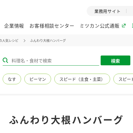
業務用サイト
企業情報
お客様相談センター
ミツカン公式通販
の人気レシピ
ふんわり大根ハンバーグ
ミツカングループについて
検索
企業理念
ミツカンの
なす
ピーマン
スピード（主食・主菜）
スピー
ミツカングループの企
創業から現在
業理念をご紹介しま
ツカンの変革
す。
歴史をご紹介
ご紹介します。
環境への取り組み
水の文化
ふんわり大根ハンバーグ
（アーカ
酢
調味酢
お酢ドリンク
ぽん酢
みりん風・
ミツカンの環境への取
り組みをご紹介しま
1999年