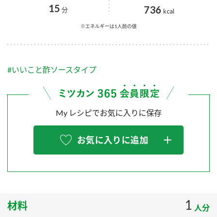
採用情報
環境への取り組み
15
736
分
kcal
かおりの蔵
ミツカンの歴史
クイック調味料
レモン果汁
ニュースリリース
※エネルギーは1人前の値
つゆ
水の文化センター（アーカイブ）
鍋なび
ふりかけ
おすしの素
お客様相談センター
納豆のサイト
#いいこと酢ソースタイプ
ZENB initiative
PIN印
お客様の声をいかしました
炊き込みご飯の素
米飯用調味液
三ツ判山吹
My レシピでお気に入りに保存
販売終了製品のご案内
千夜
MIM（ミツカンミュージアム）
納豆
Fibee
よくあるご質問
お気に入りに追加
スペシャルサイト
お酢を知ろう！
各部門が大切にしていること
お問い合わせ
すしラボ
地図から取り扱い店舗を探す
ぽん酢サワー
おいしさと健康への取り組み
1
材料
納豆の豆知識
人分