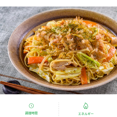
商品カテゴリ
新商品一覧
酢
調味酢
キャンペーン情報
お酢ドリンク
ぽん酢
ブランド・スペシャルサイト
ブランド・スペシャルサイト トップ
みりん風・料理酒
鍋用調味料
商品ブランドサイト
企業情報
Fibee（ファイビー）
国内事業概要
くらしプラ酢
つゆ
たれ
カンタン酢
ミツカングループについて
お酢ドリンク
ミツカンを知る
企業理念
スープ
中華
味ぽん
調理時間
エネルギー
ぽん酢