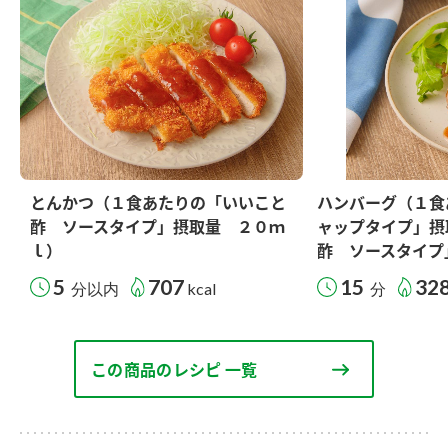
とんかつ（１食あたりの「いいこと
ハンバーグ（１食
酢 ソースタイプ」摂取量 ２０ｍ
ャップタイプ」摂
ｌ）
酢 ソースタイプ
5
707
15
32
分以内
kcal
分
この商品のレシピ 一覧