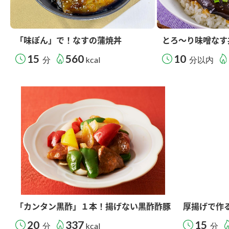
「味ぽん」で！なすの蒲焼丼
とろ～り味噌なす
15
560
10
分
kcal
分以内
「カンタン黒酢」１本！揚げない黒酢酢豚
厚揚げで作
20
337
15
分
kcal
分