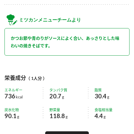
ミツカンメニューチームより
かつお節や青のりがソースによく合い、あっさりとした味
わいの焼きそばです。
栄養成分
（ 1人分 ）
エネルギー
タンパク質
脂質
736
20.7
30.4
kcal
g
g
炭水化物
野菜量
食塩相当量
90.1
118.8
4.4
g
g
g