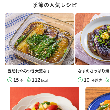
季節の人気レシピ
旨だれやみつき大葉なす
なすのさっぱり焼
15
112
10
分
kcal
分以内