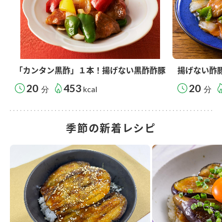
「カンタン黒酢」１本！揚げない黒酢酢豚
揚げない酢
20
453
20
分
kcal
分
季節の新着レシピ