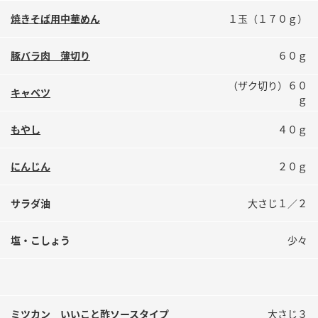
鍋奉行マニュアル
ミツカン公式通販
焼きそば用中華めん
１玉（１７０ｇ）
ミツカンのCM
キッザニア東京「ぽん酢工房」
豚バラ肉 薄切り
６０ｇ
ロングセラー商品 ＋ おすすめレシピ
人気商品 ＋ おすすめレシピ
（ザク切り）６０
キャベツ
ｇ
もやし
４０ｇ
検索
にんじん
２０ｇ
業務用サイト
ミツカングループについて
製造所固有記号一覧
サラダ油
大さじ１／２
塩・こしょう
少々
ミツカン いいこと酢ソースタイプ
大さじ３