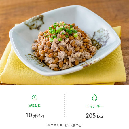
商品カテゴリ
新商品一覧
酢
調味酢
キャンペーン情報
お酢ドリンク
ぽん酢
ブランド・スペシャルサイト
ブランド・スペシャルサイト トップ
みりん風・料理酒
鍋用調味料
商品ブランドサイト
企業情報
Fibee（ファイビー）
国内事業概要
くらしプラ酢
つゆ
たれ
カンタン酢
ミツカングループについて
調理時間
エネルギー
お酢ドリンク
10
205
ミツカンを知る
企業理念
スープ
中華
分以内
kcal
味ぽん
※エネルギーは1人前の値
ぽん酢