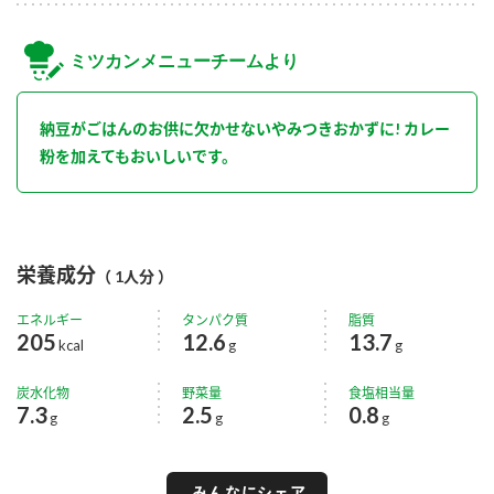
ミツカンメニューチームより
納豆がごはんのお供に欠かせないやみつきおかずに! カレー
粉を加えてもおいしいです。
栄養成分
（ 1人分 ）
エネルギー
タンパク質
脂質
205
12.6
13.7
kcal
g
g
炭水化物
野菜量
食塩相当量
7.3
2.5
0.8
g
g
g