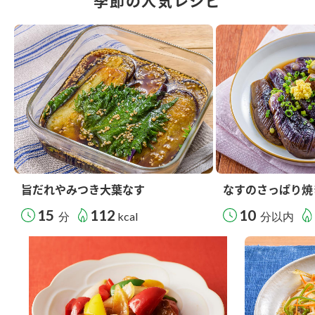
季節の人気レシピ
旨だれやみつき大葉なす
なすのさっぱり焼
15
112
10
分
kcal
分以内