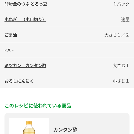
鍋奉行マニュアル
ﾐﾂｶﾝ金のつぶ とろっ豆
１パック
ミツカン公式通販
ミツカンのCM
キッザニア東京「ぽん酢工房」
小ねぎ （小口切り）
適量
ロングセラー商品 ＋ おすすめレシピ
ごま油
大さじ１／２
人気商品 ＋ おすすめレシピ
<Ａ>
検索
ミツカン カンタン酢
大さじ１
業務用サイト
ミツカングループについて
製造所固有記号一覧
おろしにんにく
小さじ１
このレシピに使われている商品
カンタン酢