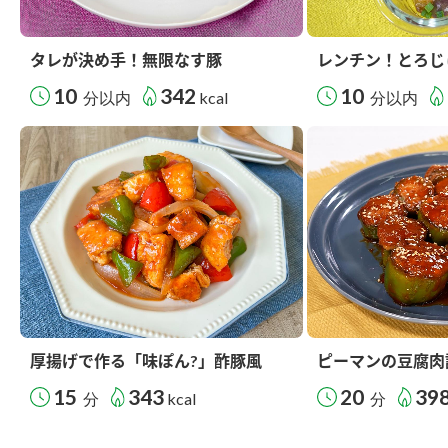
タレが決め手！無限なす豚
レンチン！とろじ
10
342
10
分以内
kcal
分以内
厚揚げで作る「味ぽん?」酢豚風
ピーマンの豆腐肉
15
343
20
39
分
kcal
分