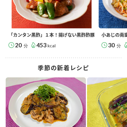
「カンタン黒酢」１本！揚げない黒酢酢豚
小あじの南
20
453
30
分
kcal
分
季節の新着レシピ