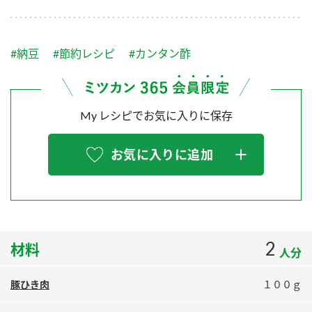
採用情報
環境への取り組み
かおりの蔵
ミツカンの歴史
クイック調味料
レモン果汁
ニュースリリース
つゆ
#納豆
#節約レシピ
#カンタン酢
水の文化センター（アーカイブ）
鍋なび
ふりかけ
おすしの素
お客様相談センター
納豆のサイト
My レシピでお気に入りに保存
ZENB initiative
PIN印
お客様の声をいかしました
炊き込みご飯の素
米飯用調味液
三ツ判山吹
お気に入りに追加
販売終了製品のご案内
千夜
MIM（ミツカンミュージアム）
納豆
Fibee
よくあるご質問
スペシャルサイト
お酢を知ろう！
各部門が大切にしていること
お問い合わせ
2
材料
すしラボ
人分
地図から取り扱い店舗を探す
ぽん酢サワー
豚ひき肉
１００ｇ
おいしさと健康への取り組み
納豆の豆知識