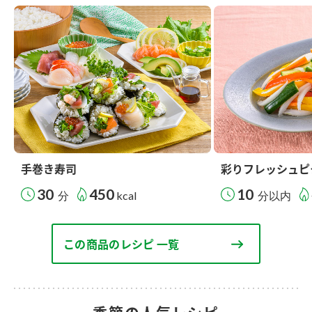
手巻き寿司
彩りフレッシュピ
30
450
10
分
kcal
分以内
この商品のレシピ 一覧