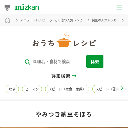
メニュー・レシピ
その他の人気レシピ
納豆の人気レシピ
おうちレシピ
おすすめレシピ
レシピ特集
検索
レシピカテゴリ一覧
詳細検索
商品からレシピを探す
なす
ピーマン
スピード（主食・主菜）
スピード（副菜・つ
レシピ名特集
やみつき納豆そぼろ
商品情報