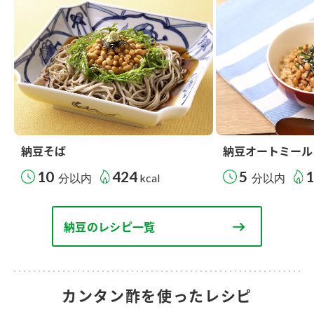
納豆そば
納豆オートミール
10
424
5
分以内
kcal
分以内
納豆のレシピ一覧
カンタン酢を使ったレシピ