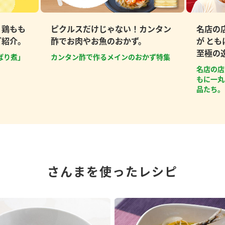
、鶏もも
ピクルスだけじゃない！カンタン
名店の
ご紹介。
酢でお肉やお魚のおかず。
が と
至極の
ぱり煮」
カンタン酢で作るメインのおかず特集
名店の店
もに一丸
品たち。
さんまを使ったレシピ