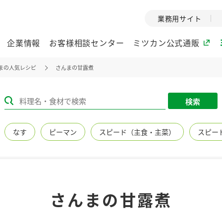
業務用サイト
企業情報
お客様相談センター
ミツカン公式通販
まの人気レシピ
さんまの甘露煮
ミツカングループについて
検索
企業理念
ミツカンの
なす
ピーマン
スピード（主食・主菜）
スピー
ミツカングループの企
創業から現在
業理念をご紹介しま
ツカンの変革
す。
歴史をご紹介
ご紹介します。
環境への取り組み
水の文化
さんまの甘露煮
（アーカ
酢
調味酢
お酢ドリンク
ぽん酢
みりん風・
ミツカンの環境への取
り組みをご紹介しま
1999年