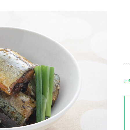
す。
テーマとし
活動を行っ
た。
MIM（ミツカンミュ
各部門が
スープ
中華
クイック調味料
レモン果汁
ふりか
ージアム）
いること
ミツカンの酢づくりの
「未来ビジ
歴史などが学べる体験
実現に向け
型博物館です。
取り組みを
す。
納豆
Fibee
キッザニア東京「ぽ
#
ん酢工房」
味ぽんやお酢について
楽しく学べるパビリオ
ンです。
ibee（ファイビ
くらしプラ酢
カンタン酢