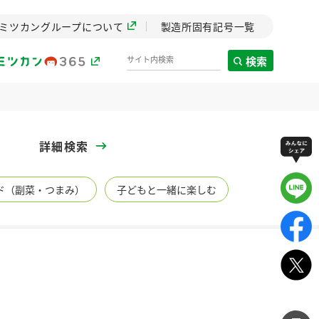
ミツカングループについて
製造所固有記号一覧
検索
製造所固有記号一覧
詳細検索
歴史
ド（副菜・つまみ）
子どもと一緒に楽しむ
までのミ
と挑戦の
します。
センター
ZENB initiative
イブ）
料理酒
鍋用調味料
つゆ
たれ
植物を可能な限りまる
ごと使ったZENBのコン
設立。「水」を