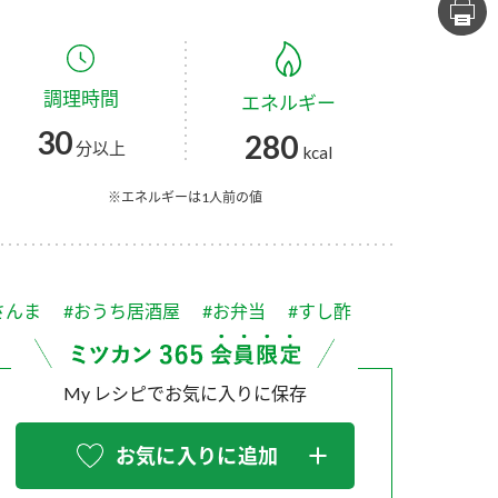
セプトをご紹介しま
た社会貢献
す。
ていまし
調理時間
エネルギー
大切にして
おいしさと健康への
け
おすしの素
炊き込みご飯の素
米飯用調味液
30
280
取り組み
分以上
kcal
ョン宣言」
ミツカンの研究成果と
た各部門の
おいしさと健康に役立
※エネルギーは1人前の値
ご紹介しま
つ情報をご紹介しま
す。
さんま
#おうち居酒屋
#お弁当
#すし酢
My レシピでお気に入りに保存
お気に入りに追加
お酢ドリンク
味ぽん
ぽん酢