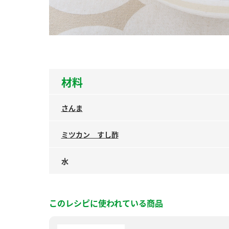
ー
材料
お
さんま
ミツカン すし酢
水
このレシピに使われている商品