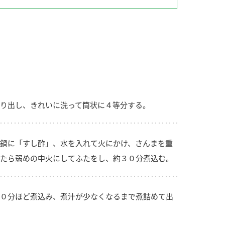
納豆の豆知識
鍋奉行マニュアル
ミツカンのCM
り出し、きれいに洗って筒状に４等分する。
鍋に「すし酢」、水を入れて火にかけ、さんまを重
たら弱めの中火にしてふたをし、約３０分煮込む。
０分ほど煮込み、煮汁が少なくなるまで煮詰めて出