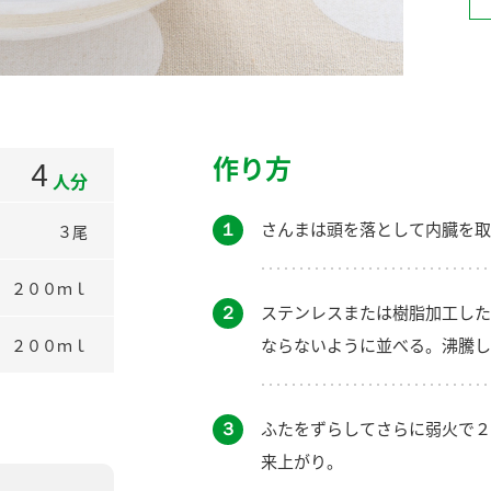
）
作り方
4
人分
酢を知ろう！
すしラボ
ぽん酢サワー
１
さんまは頭を落として内臓を取
３尾
２００ｍｌ
２
ステンレスまたは樹脂加工した
ならないように並べる。沸騰し
２００ｍｌ
３
ふたをずらしてさらに弱火で２
来上がり。