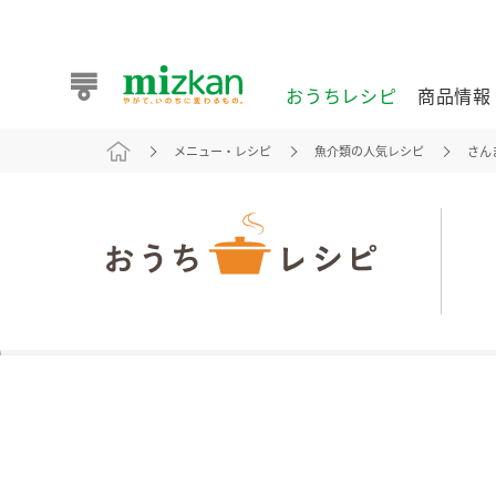
おうちレシピ
商品情報
メニュー・レシピ
魚介類の人気レシピ
さん
おうちレシピ
商品情報 トップ
企業情報 トップ
お客様相談センター トップ
ミツカン公式通販
業務用サイト
また食べたいが見つかる。ミツカンからのおすすめレシピを
おうちレシピ トップ