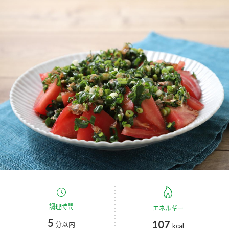
商品カテゴリ
新商品一覧
酢
調味酢
キャンペーン情報
お酢ドリンク
ぽん酢
ブランド・スペシャルサイト
ブランド・スペシャルサイト トップ
みりん風・料理酒
鍋用調味料
商品ブランドサイト
企業情報
Fibee（ファイビー）
国内事業概要
くらしプラ酢
つゆ
たれ
カンタン酢
ミツカングループについて
お酢ドリンク
ミツカンを知る
企業理念
スープ
中華
調理時間
エネルギー
味ぽん
5
107
分以内
kcal
ぽん酢