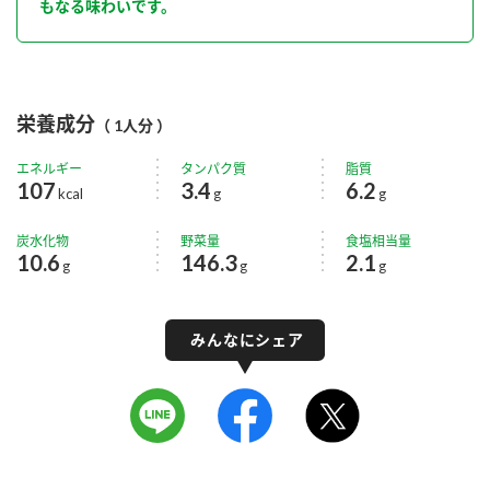
もなる味わいです。
栄養成分
（ 1人分 ）
エネルギー
タンパク質
脂質
107
3.4
6.2
kcal
g
g
炭水化物
野菜量
食塩相当量
10.6
146.3
2.1
g
g
g