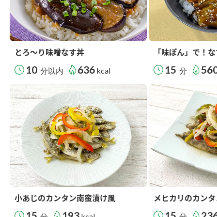
とろ～り味噌なす丼
「味ぽん」で！な
10
636
15
56
分以内
kcal
分
小あじのカンタン南蛮漬け風
メヒカリのカンタ
15
193
15
23
分
kcal
分