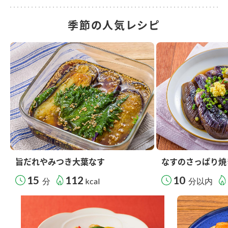
季節の人気レシピ
旨だれやみつき大葉なす
なすのさっぱり焼
15
112
10
分
kcal
分以内