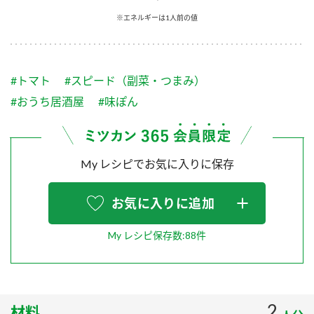
採用情報
環境への取り組み
※エネルギーは1人前の値
かおりの蔵
ミツカンの歴史
クイック調味料
レモン果汁
ニュースリリース
つゆ
水の文化センター（アーカイブ）
鍋なび
#トマト
#スピード（副菜・つまみ）
ふりかけ
おすしの素
お客様相談センター
納豆のサイト
#おうち居酒屋
#味ぽん
ZENB initiative
PIN印
お客様の声をいかしました
炊き込みご飯の素
米飯用調味液
三ツ判山吹
My レシピでお気に入りに保存
販売終了製品のご案内
千夜
MIM（ミツカンミュージアム）
納豆
Fibee
よくあるご質問
お気に入りに追加
スペシャルサイト
お酢を知ろう！
各部門が大切にしていること
お問い合わせ
My レシピ保存数:88件
すしラボ
地図から取り扱い店舗を探す
ぽん酢サワー
おいしさと健康への取り組み
納豆の豆知識
2
材料