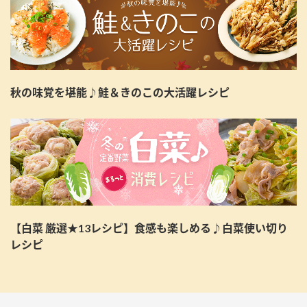
秋の味覚を堪能♪鮭＆きのこの大活躍レシピ
【白菜 厳選★13レシピ】食感も楽しめる♪白菜使い切り
レシピ