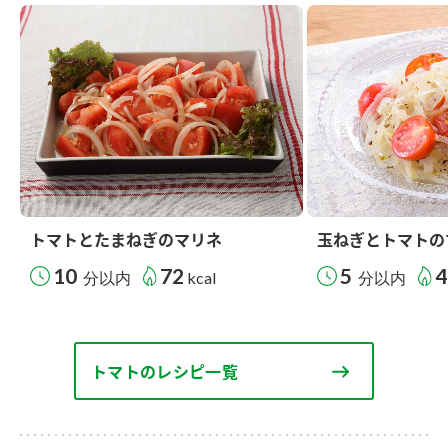
トマトとたまねぎのマリネ
玉ねぎとトマトの
10
72
5
4
分以内
kcal
分以内
トマトのレシピ一覧