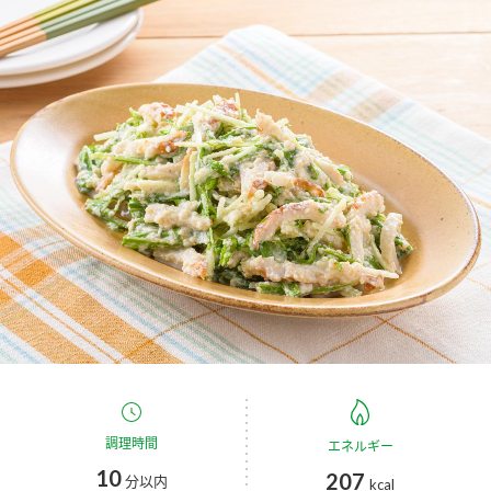
商品カテゴリ
新商品一覧
酢
調味酢
キャンペーン情報
お酢ドリンク
ぽん酢
ブランド・スペシャルサイト
ブランド・スペシャルサイト トップ
みりん風・料理酒
鍋用調味料
商品ブランドサイト
企業情報
Fibee（ファイビー）
国内事業概要
くらしプラ酢
つゆ
たれ
カンタン酢
ミツカングループについて
お酢ドリンク
ミツカンを知る
企業理念
スープ
中華
調理時間
エネルギー
味ぽん
10
207
分以内
kcal
ぽん酢