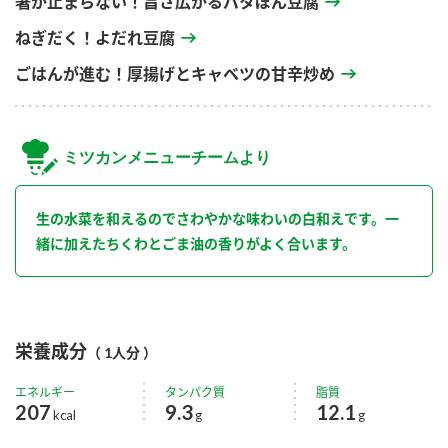
箸が止まらない！旨さ広がるバタぽん豆腐
ねぎだく！よだれ豆腐
ごはんが進む！厚揚げとキャベツの甘辛炒め
ミツカンメニューチームより
生の水菜を和えるのでさわやかな味わいの白和えです。一
緒に加えたちくわとごま油の香りがよく合います。
栄養成分
（ 1人分 ）
エネルギー
タンパク質
脂質
207
9.3
12.1
kcal
g
g