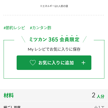
採用情報
環境への取り組み
※エネルギーは1人前の値
かおりの蔵
ミツカンの歴史
クイック調味料
レモン果汁
ニュースリリース
つゆ
水の文化センター（アーカイブ）
鍋なび
#節約レシピ
#カンタン酢
ふりかけ
おすしの素
お客様相談センター
納豆のサイト
ZENB initiative
PIN印
お客様の声をいかしました
炊き込みご飯の素
米飯用調味液
My レシピでお気に入りに保存
三ツ判山吹
販売終了製品のご案内
千夜
MIM（ミツカンミュージアム）
お気に入りに追加
納豆
Fibee
よくあるご質問
スペシャルサイト
お酢を知ろう！
各部門が大切にしていること
お問い合わせ
すしラボ
地図から取り扱い店舗を探す
2
ぽん酢サワー
材料
人分
おいしさと健康への取り組み
納豆の豆知識
絹ごし豆腐
小１丁