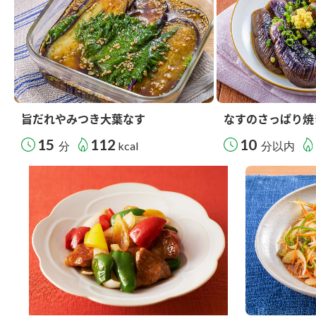
旨だれやみつき大葉なす
なすのさっぱり焼
15
112
10
分
kcal
分以内