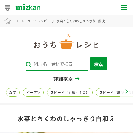
メニュー・レシピ
水菜とちくわのしゃっきり白和え
おうちレシピ
おすすめレシピ
レシピ特集
検索
レシピカテゴリ一覧
詳細検索
商品からレシピを探す
なす
ピーマン
スピード（主食・主菜）
スピード（副菜・つ
レシピ名特集
水菜とちくわのしゃっきり白和え
商品情報