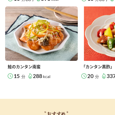
鮭のカンタン南蛮
「カンタン黒酢」
15
288
20
33
分
kcal
分