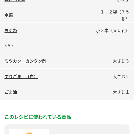
鍋奉行マニュアル
ミツカン公式通販
１／２袋（７５
ミツカンのCM
キッザニア東京「ぽん酢工房」
水菜
ｇ）
ロングセラー商品 ＋ おすすめレシピ
ちくわ
小２本（６０ｇ）
人気商品 ＋ おすすめレシピ
<Ａ>
ミツカン カンタン酢
大さじ３
検索
すりごま （白）
大さじ２
業務用サイト
ミツカングループについて
製造所固有記号一覧
ごま油
大さじ１
このレシピに使われている商品