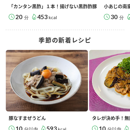
「カンタン黒酢」１本！揚げない黒酢酢豚
小あじの南
20
453
30
分
kcal
分
季節の新着レシピ
豚なすまぜうどん
タレが決め手！無
10
593
10
分以内
kcal
分以内