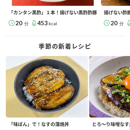
「カンタン黒酢」１本！揚げない黒酢酢豚
揚げない酢
20
453
20
分
kcal
分
季節の新着レシピ
「味ぽん」で！なすの蒲焼丼
とろ～り味噌なす