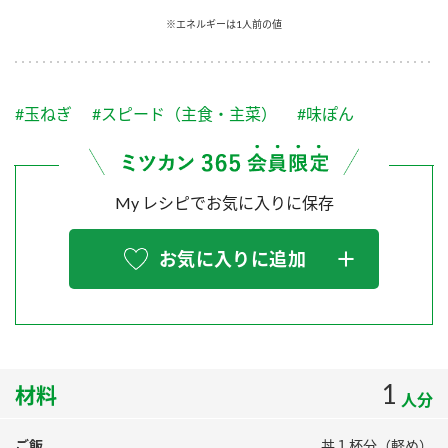
採用情報
環境への取り組み
※エネルギーは1人前の値
かおりの蔵
ミツカンの歴史
クイック調味料
レモン果汁
ニュースリリース
つゆ
水の文化センター（アーカイブ）
鍋なび
#玉ねぎ
#スピード（主食・主菜）
#味ぽん
ふりかけ
おすしの素
お客様相談センター
納豆のサイト
ZENB initiative
PIN印
お客様の声をいかしました
炊き込みご飯の素
米飯用調味液
My レシピでお気に入りに保存
三ツ判山吹
販売終了製品のご案内
千夜
MIM（ミツカンミュージアム）
お気に入りに追加
納豆
Fibee
よくあるご質問
スペシャルサイト
お酢を知ろう！
各部門が大切にしていること
お問い合わせ
すしラボ
地図から取り扱い店舗を探す
1
ぽん酢サワー
材料
人分
おいしさと健康への取り組み
納豆の豆知識
ご飯
丼１杯分（軽め）