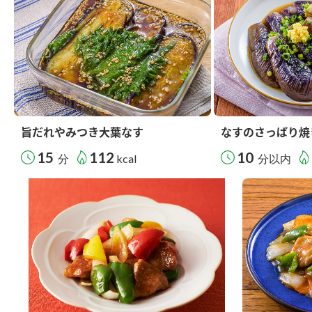
旨だれやみつき大葉なす
なすのさっぱり焼
15
112
10
分
kcal
分以内