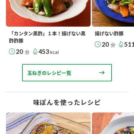
「カンタン黒酢」１本！揚げない黒
揚げない酢豚
酢酢豚
20
51
分
20
453
分
kcal
玉ねぎのレシピ一覧
味ぽんを使ったレシピ