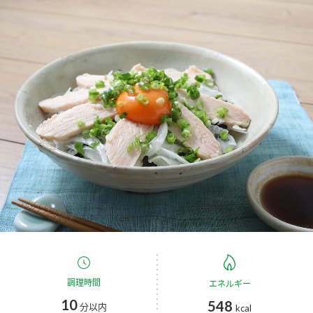
商品カテゴリ
新商品一覧
酢
調味酢
キャンペーン情報
お酢ドリンク
ぽん酢
ブランド・スペシャルサイト
ブランド・スペシャルサイト トップ
みりん風・料理酒
鍋用調味料
商品ブランドサイト
企業情報
Fibee（ファイビー）
国内事業概要
くらしプラ酢
つゆ
たれ
カンタン酢
ミツカングループについて
お酢ドリンク
ミツカンを知る
企業理念
スープ
中華
調理時間
エネルギー
味ぽん
10
548
分以内
kcal
ぽん酢