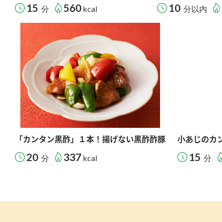
15
560
10
分
kcal
分以内
「カンタン黒酢」１本！揚げない黒酢酢豚
小あじのカ
20
337
15
分
kcal
分