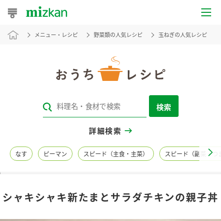
メニュー・レシピ
野菜類の人気レシピ
玉ねぎの人気レシピ
おうちレシピ
おすすめレシピ
レシピ特集
検索
レシピカテゴリ一覧
詳細検索
商品からレシピを探す
なす
ピーマン
スピード（主食・主菜）
スピード（副菜・つ
レシピ名特集
シャキシャキ新たまとサラダチキンの親子丼
商品情報