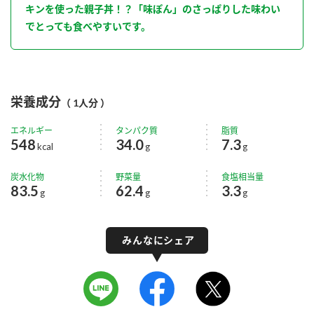
キンを使った親子丼！？「味ぽん」のさっぱりした味わい
でとっても食べやすいです。
栄養成分
（ 1人分 ）
エネルギー
タンパク質
脂質
548
34.0
7.3
kcal
g
g
炭水化物
野菜量
食塩相当量
83.5
62.4
3.3
g
g
g