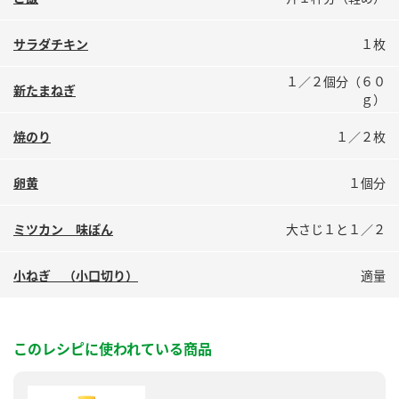
鍋奉行マニュアル
ミツカン公式通販
ミツカンのCM
キッザニア東京「ぽん酢工房」
サラダチキン
１枚
ロングセラー商品 ＋ おすすめレシピ
１／２個分（６０
新たまねぎ
ｇ）
人気商品 ＋ おすすめレシピ
焼のり
１／２枚
検索
卵黄
１個分
ミツカン 味ぽん
大さじ１と１／２
業務用サイト
ミツカングループについて
製造所固有記号一覧
小ねぎ （小口切り）
適量
このレシピに使われている商品