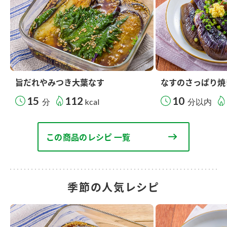
旨だれやみつき大葉なす
なすのさっぱり焼
15
112
10
分
kcal
分以内
この商品のレシピ 一覧
季節の人気レシピ