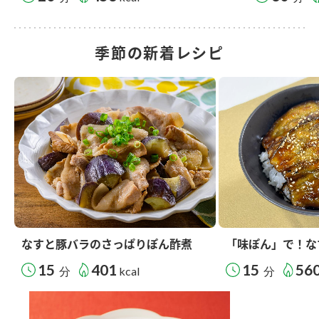
季節の新着レシピ
なすと豚バラのさっぱりぽん酢煮
「味ぽん」で！な
15
401
15
56
分
kcal
分