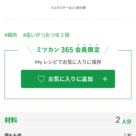
採用情報
環境への取り組み
※エネルギーは1人前の値
かおりの蔵
ミツカンの歴史
クイック調味料
レモン果汁
ニュースリリース
つゆ
水の文化センター（アーカイブ）
鍋なび
#鶏肉
#追いがつおつゆ２倍
ふりかけ
おすしの素
お客様相談センター
納豆のサイト
ZENB initiative
PIN印
お客様の声をいかしました
炊き込みご飯の素
米飯用調味液
My レシピでお気に入りに保存
三ツ判山吹
販売終了製品のご案内
千夜
MIM（ミツカンミュージアム）
お気に入りに追加
納豆
Fibee
よくあるご質問
スペシャルサイト
お酢を知ろう！
各部門が大切にしていること
お問い合わせ
すしラボ
地図から取り扱い店舗を探す
2
ぽん酢サワー
材料
人分
おいしさと健康への取り組み
納豆の豆知識
鶏もも肉
１枚