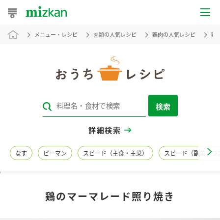
メニュー・レシピ
肉類の人気レシピ
鶏肉の人気レシピ
鶏
おうちレシピ
おすすめレシピ
レシピ特集
検索
レシピカテゴリ一覧
詳細検索
商品からレシピを探す
なす
ピーマン
スピード（主食・主菜）
スピード（副菜・つ
レシピ名特集
鶏のマーマレード照り焼き
商品情報