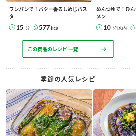
ワンパンで！バター香るしめじパス
めんつゆで！ひん
タ
メン
15
577
10
分
kcal
分以内
この商品のレシピ 一覧
季節の人気レシピ