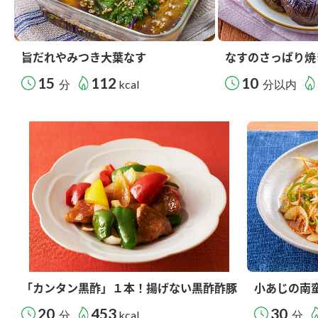
旨だれやみつき大葉なす
なすのさっぱり焼
15
112
10
分
kcal
分以内
「カンタン黒酢」１本！揚げない黒酢酢豚
小あじの南
20
453
30
分
kcal
分