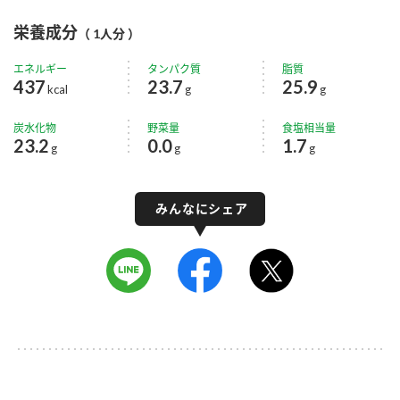
栄養成分
（ 1人分 ）
エネルギー
タンパク質
脂質
437
23.7
25.9
kcal
g
g
炭水化物
野菜量
食塩相当量
23.2
0.0
1.7
g
g
g