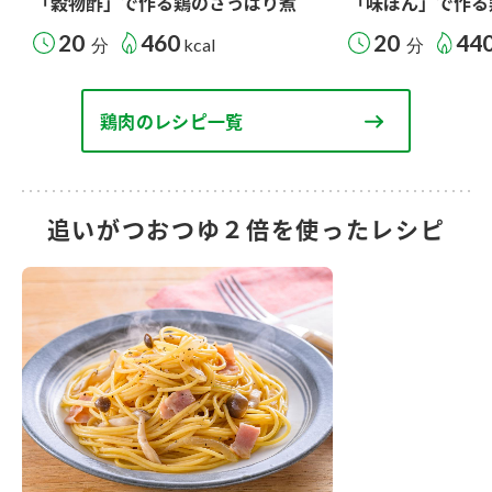
「穀物酢」で作る鶏のさっぱり煮
「味ぽん」で作る
20
460
20
44
分
kcal
分
鶏肉のレシピ一覧
追いがつおつゆ２倍を使ったレシピ