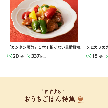
「カンタン黒酢」１本！揚げない黒酢酢豚
メヒカリの
20
337
15
分
kcal
分