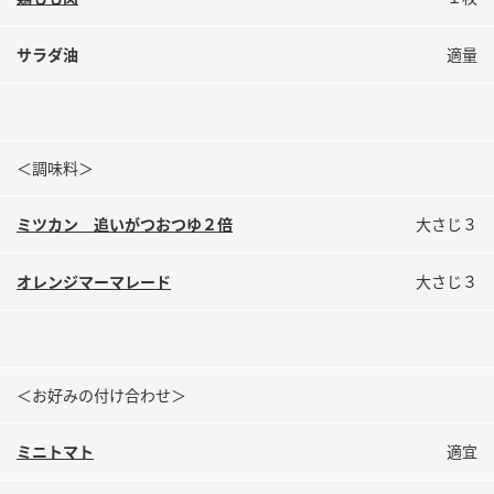
鍋奉行マニュアル
ミツカン公式通販
ミツカンのCM
キッザニア東京「ぽん酢工房」
サラダ油
適量
ロングセラー商品 ＋ おすすめレシピ
人気商品 ＋ おすすめレシピ
＜調味料＞
ミツカン 追いがつおつゆ２倍
大さじ３
検索
オレンジマーマレード
大さじ３
業務用サイト
ミツカングループについて
製造所固有記号一覧
＜お好みの付け合わせ＞
ミニトマト
適宜