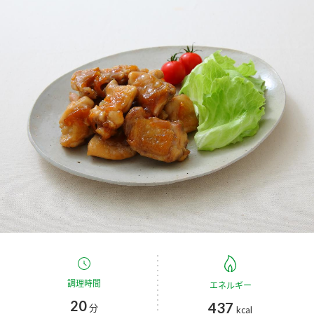
商品カテゴリ
新商品一覧
酢
調味酢
キャンペーン情報
お酢ドリンク
ぽん酢
ブランド・スペシャルサイト
ブランド・スペシャルサイト トップ
みりん風・料理酒
鍋用調味料
商品ブランドサイト
企業情報
Fibee（ファイビー）
国内事業概要
くらしプラ酢
つゆ
たれ
カンタン酢
ミツカングループについて
お酢ドリンク
ミツカンを知る
企業理念
スープ
中華
調理時間
エネルギー
味ぽん
20
437
分
kcal
ぽん酢