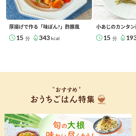
厚揚げで作る「味ぽん?」酢豚風
小あじのカンタン
15
343
15
19
分
kcal
分