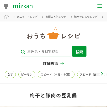
メニュー・レシピ
肉類の人気レシピ
豚バラの人気レシピ
おうちレシピ
おすすめレシピ
レシピ特集
検索
レシピカテゴリ一覧
詳細検索
商品からレシピを探す
なす
ピーマン
スピード（主食・主菜）
スピード（副菜・つ
レシピ名特集
梅干と豚肉の豆乳鍋
商品情報