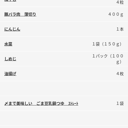
４粒
鍋奉行マニュアル
ミツカン公式通販
ミツカンのCM
キッザニア東京「ぽん酢工房」
豚バラ肉 薄切り
４００ｇ
ロングセラー商品 ＋ おすすめレシピ
にんじん
１本
人気商品 ＋ おすすめレシピ
水菜
１袋（１５０ｇ）
１パック（１００
検索
しめじ
ｇ）
油揚げ
４枚
業務用サイト
ミツカングループについて
製造所固有記号一覧
〆まで美味しい ごま豆乳鍋つゆ ｽﾄﾚｰﾄ
１袋