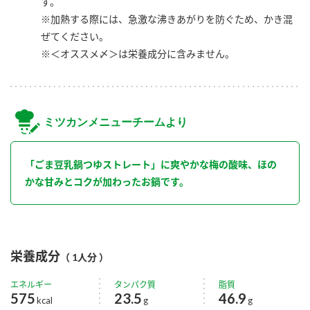
す。
※加熱する際には、急激な沸きあがりを防ぐため、かき混
ぜてください。
※＜オススメ〆＞は栄養成分に含みません。
ミツカンメニューチームより
「ごま豆乳鍋つゆストレート」に爽やかな梅の酸味、ほの
かな甘みとコクが加わったお鍋です。
栄養成分
（ 1人分 ）
エネルギー
タンパク質
脂質
575
23.5
46.9
kcal
g
g