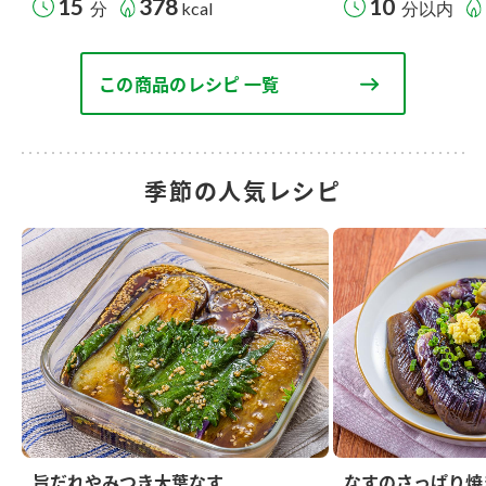
15
378
10
分
kcal
分以内
この商品のレシピ 一覧
季節の人気レシピ
旨だれやみつき大葉なす
なすのさっぱり焼