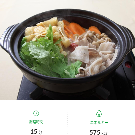
商品カテゴリ
新商品一覧
酢
調味酢
キャンペーン情報
お酢ドリンク
ぽん酢
ブランド・スペシャルサイト
ブランド・スペシャルサイト トップ
みりん風・料理酒
鍋用調味料
商品ブランドサイト
企業情報
Fibee（ファイビー）
国内事業概要
くらしプラ酢
つゆ
たれ
カンタン酢
ミツカングループについて
お酢ドリンク
ミツカンを知る
企業理念
スープ
中華
調理時間
エネルギー
味ぽん
15
575
分
kcal
ぽん酢