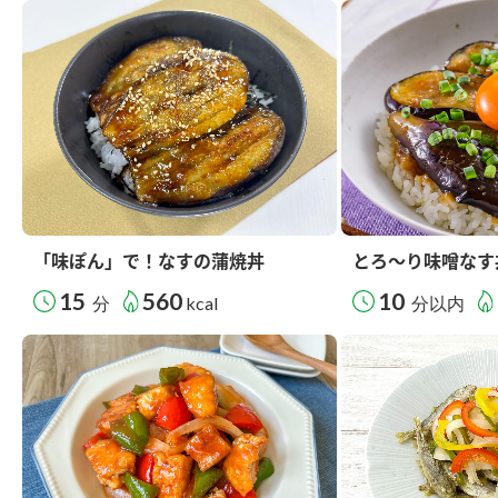
「味ぽん」で！なすの蒲焼丼
とろ～り味噌なす
15
560
10
分
kcal
分以内