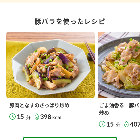
豚バラを使ったレシピ
豚肉となすのさっぱり炒め
ごま油香る 豚バ
炒め
15
398
分
kcal
15
40
分