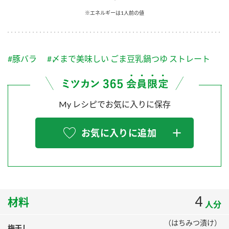
採用情報
環境への取り組み
※エネルギーは1人前の値
かおりの蔵
ミツカンの歴史
クイック調味料
レモン果汁
ニュースリリース
つゆ
水の文化センター（アーカイブ）
鍋なび
#豚バラ
#〆まで美味しい ごま豆乳鍋つゆ ストレート
ふりかけ
おすしの素
お客様相談センター
納豆のサイト
ZENB initiative
PIN印
お客様の声をいかしました
炊き込みご飯の素
米飯用調味液
My レシピでお気に入りに保存
三ツ判山吹
販売終了製品のご案内
千夜
MIM（ミツカンミュージアム）
お気に入りに追加
納豆
Fibee
よくあるご質問
スペシャルサイト
お酢を知ろう！
各部門が大切にしていること
お問い合わせ
すしラボ
地図から取り扱い店舗を探す
4
ぽん酢サワー
材料
人分
おいしさと健康への取り組み
納豆の豆知識
（はちみつ漬け）
梅干し