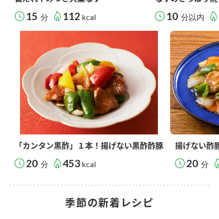
15
112
10
分
kcal
分以内
「カンタン黒酢」１本！揚げない黒酢酢豚
揚げない酢
20
453
20
分
kcal
分
季節の新着レシピ