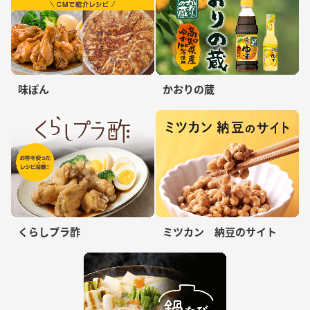
味ぽん
かおりの蔵
くらしプラ酢
ミツカン 納豆のサイト