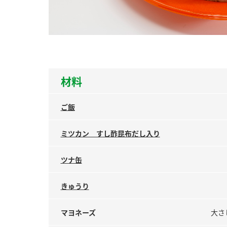
ー
材料
お
ご飯
ミツカン すし酢昆布だし入り
ツナ缶
きゅうり
マヨネーズ
大さ