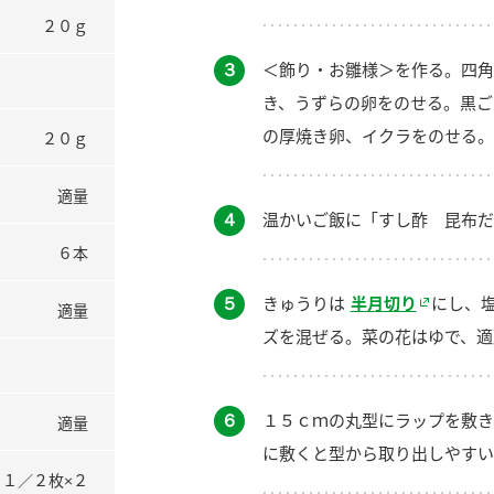
２０ｇ
３
＜飾り・お雛様＞を作る。四角
き、うずらの卵をのせる。黒ご
の厚焼き卵、イクラをのせる。
２０ｇ
適量
４
温かいご飯に「すし酢 昆布だ
６本
５
きゅうりは
半月切り
にし、
適量
ズを混ぜる。菜の花はゆで、適
６
１５ｃｍの丸型にラップを敷き
適量
に敷くと型から取り出しやすい
１／２枚×２