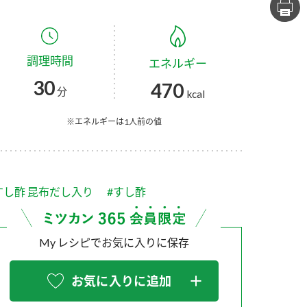
セプトをご紹介しま
た社会貢献
す。
ていまし
調理時間
エネルギー
大切にして
おいしさと健康への
け
おすしの素
炊き込みご飯の素
米飯用調味液
30
470
取り組み
分
kcal
ョン宣言」
ミツカンの研究成果と
た各部門の
おいしさと健康に役立
※エネルギーは1人前の値
ご紹介しま
つ情報をご紹介しま
す。
すし酢 昆布だし入り
#すし酢
My レシピでお気に入りに保存
お気に入りに追加
お酢ドリンク
味ぽん
ぽん酢