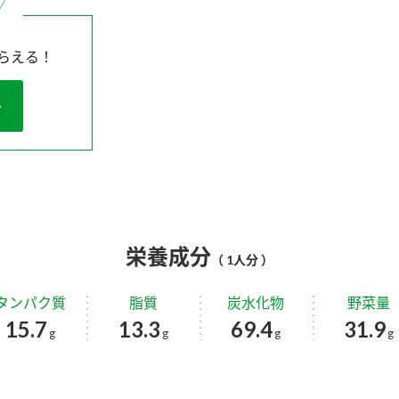
らえる！
栄養成分
（ 1人分 ）
タンパク質
脂質
炭水化物
野菜量
15.7
13.3
69.4
31.9
g
g
g
g