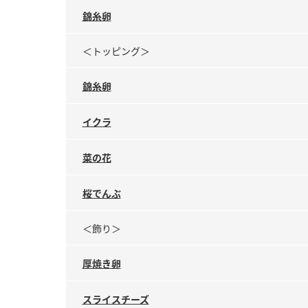
錦糸卵
＜トッピング＞
錦糸卵
イクラ
菜の花
桜でんぶ
＜飾り＞
厚焼き卵
スライスチーズ