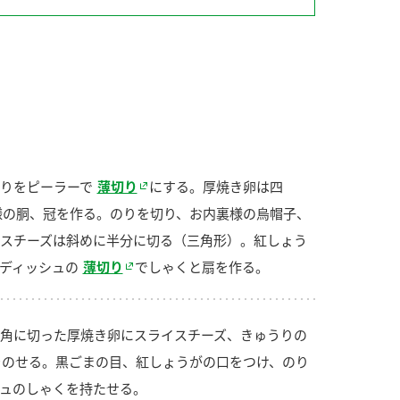
納豆の豆知識
鍋奉行マニュアル
ミツカンのCM
りをピーラーで
薄切り
にする。厚焼き卵は四
様の胴、冠を作る。のりを切り、お内裏様の烏帽子、
スチーズは斜めに半分に切る（三角形）。紅しょう
ディッシュの
薄切り
でしゃくと扇を作る。
角に切った厚焼き卵にスライスチーズ、きゅうりの
をのせる。黒ごまの目、紅しょうがの口をつけ、のり
ュのしゃくを持たせる。