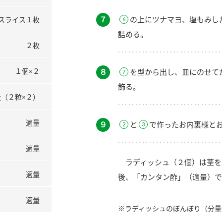
７
の上にツナマヨ、塩もみし
スライス１枚
詰める。
２枚
１個×２
８
を型から出し、皿にのせて
飾る。
（２粒×２）
適量
９
と
で作ったお内裏様と
適量
ラディッシュ（２個）は茎を
適量
後、「カンタン酢」（適量）で
適量
※ラディッシュのぼんぼり（分量