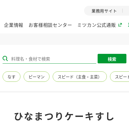
業務用サイト
企業情報
お客様相談センター
ミツカン公式通販
ミツカングループについて
検索
企業理念
ミツカンの
なす
ピーマン
スピード（主食・主菜）
スピー
ミツカングループの企
創業から現在
業理念をご紹介しま
ツカンの変革
す。
歴史をご紹介
ご紹介します。
環境への取り組み
水の文化
ひなまつりケーキすし
（アーカ
酢
調味酢
お酢ドリンク
ぽん酢
みりん風・
ミツカンの環境への取
り組みをご紹介しま
1999年