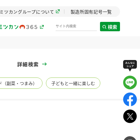
ミツカングループについて
製造所固有記号一覧
検索
製造所固有記号一覧
詳細検索
歴史
ド（副菜・つまみ）
子どもと一緒に楽しむ
までのミ
と挑戦の
します。
センター
ZENB initiative
イブ）
料理酒
鍋用調味料
つゆ
たれ
植物を可能な限りまる
ごと使ったZENBのコン
設立。「水」を