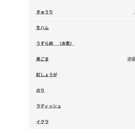
きゅうり
生ハム
うずら卵 （水煮）
黒ごま
適量
紅しょうが
のり
ラディッシュ
イクラ