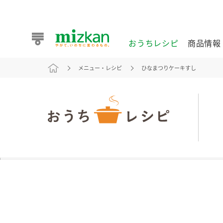
おうちレシピ
商品情報
メニュー・レシピ
ひなまつりケーキすし
おうちレシピ
商品情報 トップ
企業情報 トップ
お客様相談センター トップ
ミツカン公式通販
業務用サイト
また食べたいが見つかる。ミツカンからのおすすめレシピを
おうちレシピ トップ