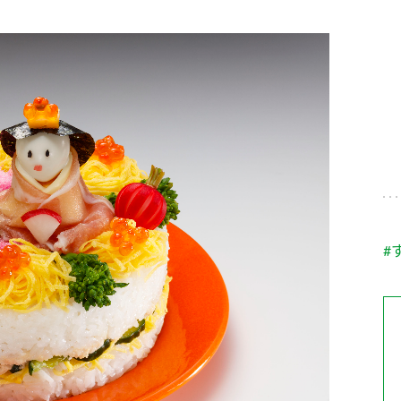
す。
テーマとし
活動を行っ
た。
MIM（ミツカンミュ
各部門が
スープ
中華
クイック調味料
レモン果汁
ふりか
ージアム）
いること
ミツカンの酢づくりの
「未来ビジ
歴史などが学べる体験
実現に向け
型博物館です。
取り組みを
す。
納豆
Fibee
キッザニア東京「ぽ
#
ん酢工房」
味ぽんやお酢について
楽しく学べるパビリオ
ンです。
ibee（ファイビ
くらしプラ酢
カンタン酢