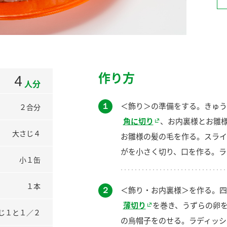
）
作り方
4
人分
酢を知ろう！
すしラボ
ぽん酢サワー
１
＜飾り＞の準備をする。きゅう
２合分
角に切り
、お内裏様とお雛
大さじ４
お雛様の髪の毛を作る。スライ
がを小さく切り、口を作る。ラ
小１缶
１本
２
＜飾り・お内裏様＞を作る。四
薄切り
を巻き、うずらの卵
じ１と１／２
の烏帽子をのせる。ラディッシ