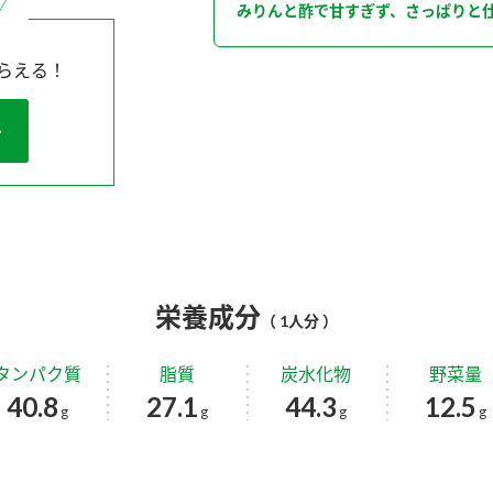
みりんと酢で甘すぎず、さっぱりと
らえる！
栄養成分
（ 1人分 ）
タンパク質
脂質
炭水化物
野菜量
40.8
27.1
44.3
12.5
g
g
g
g