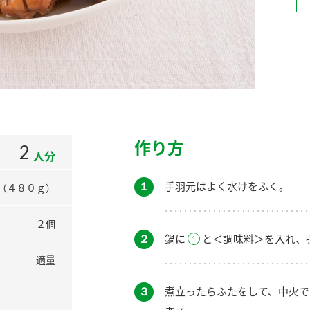
）
酢を知ろう！
すしラボ
ぽん酢サワー
作り方
2
人分
１
手羽元はよく水けをふく。
（４８０ｇ）
２個
２
鍋に
と＜調味料＞を入れ、
適量
３
煮立ったらふたをして、中火で