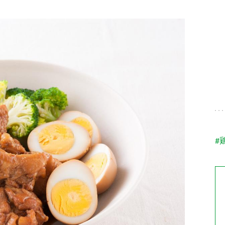
す。
テーマとし
活動を行っ
た。
MIM（ミツカンミュ
各部門が
スープ
中華
クイック調味料
レモン果汁
ふりか
ージアム）
いること
ミツカンの酢づくりの
「未来ビジ
歴史などが学べる体験
実現に向け
型博物館です。
取り組みを
す。
納豆
Fibee
キッザニア東京「ぽ
#
ん酢工房」
味ぽんやお酢について
楽しく学べるパビリオ
ンです。
ibee（ファイビ
くらしプラ酢
カンタン酢