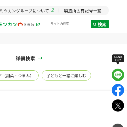
ミツカングループについて
製造所固有記号一覧
検索
製造所固有記号一覧
詳細検索
歴史
ド（副菜・つまみ）
子どもと一緒に楽しむ
までのミ
と挑戦の
します。
センター
ZENB initiative
イブ）
料理酒
鍋用調味料
つゆ
たれ
植物を可能な限りまる
ごと使ったZENBのコン
設立。「水」を