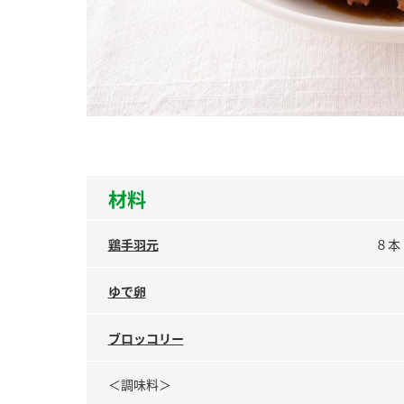
ー
お
材料
鶏手羽元
８本
ゆで卵
ブロッコリー
＜調味料＞