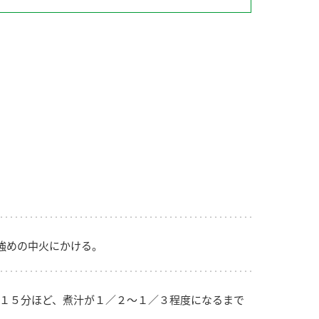
納豆の豆知識
鍋奉行マニュアル
ミツカンのCM
強めの中火にかける。
１５分ほど、煮汁が１／２～１／３程度になるまで