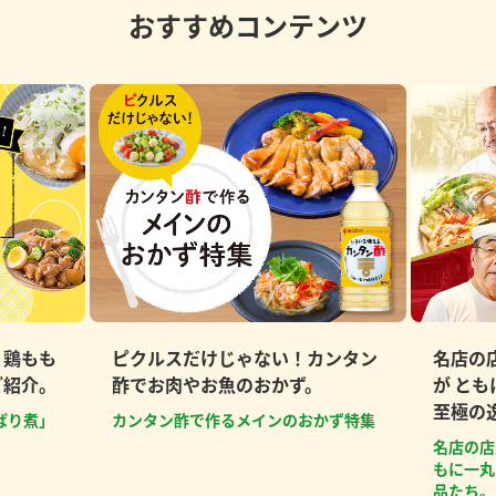
おすすめコンテンツ
、鶏もも
ピクルスだけじゃない！カンタン
名店の
ご紹介。
酢でお肉やお魚のおかず。
が と
至極の
ぱり煮」
カンタン酢で作るメインのおかず特集
名店の店
もに一丸
品たち。