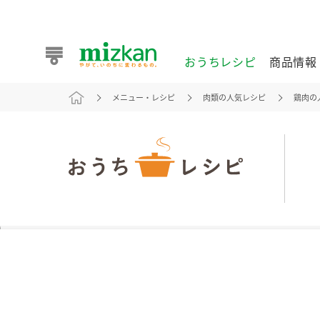
おうちレシピ
商品情報
メニュー・レシピ
肉類の人気レシピ
鶏肉の
おうちレシピ
商品情報 トップ
企業情報 トップ
お客様相談センター トップ
ミツカン公式通販
業務用サイト
また食べたいが見つかる。ミツカンからのおすすめレシピを
おうちレシピ トップ