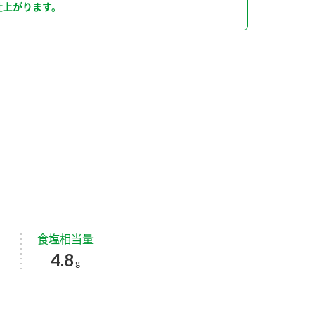
仕上がります。
食塩相当量
4.8
g