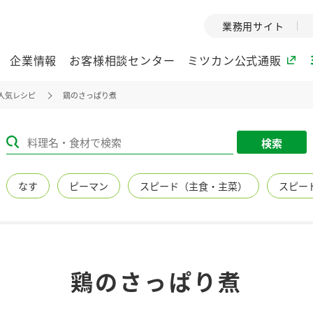
業務用サイト
企業情報
お客様相談センター
ミツカン公式通販
人気レシピ
鶏のさっぱり煮
ミツカングループについて
検索
企業理念
ミツカンの
なす
ピーマン
スピード（主食・主菜）
スピー
ミツカングループの企
創業から現在
業理念をご紹介しま
ツカンの変革
す。
歴史をご紹介
ご紹介します。
環境への取り組み
水の文化
鶏のさっぱり煮
（アーカ
酢
調味酢
お酢ドリンク
ぽん酢
みりん風・
ミツカンの環境への取
り組みをご紹介しま
1999年