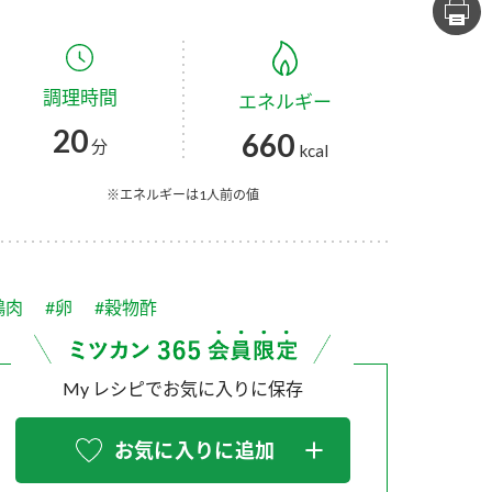
セプトをご紹介しま
た社会貢献
す。
ていまし
調理時間
エネルギー
大切にして
おいしさと健康への
け
おすしの素
炊き込みご飯の素
米飯用調味液
20
660
取り組み
分
kcal
ョン宣言」
ミツカンの研究成果と
た各部門の
おいしさと健康に役立
※エネルギーは1人前の値
ご紹介しま
つ情報をご紹介しま
す。
鶏肉
#卵
#穀物酢
My レシピでお気に入りに保存
お気に入りに追加
お酢ドリンク
味ぽん
ぽん酢