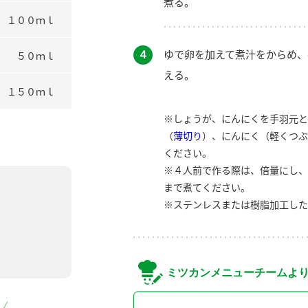
煮る。
１００ｍｌ
４
ゆで卵を加えて煮汁をからめ、
５０ｍｌ
える。
１５０ｍｌ
※しょうが、にんにくを手羽元と
（
薄切り
）、にんにく（軽くつぶ
ください。
※４人前で作る際は、倍量にし、
まで煮てください。
※ステンレスまたは樹脂加工した
ミツカンメニューチームよ