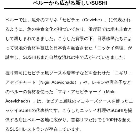
ペルーから広がる新しいSUSHI
ペルーでは、⿂介のマリネ「セビチェ（Ceviche）」に代表され
るように、⿂の⽣⾷⽂化が根づいており、沿岸部では⽶も主⾷と
して親しまれてきました。こうした背景の下、⽇系移⺠たちによ
って現地の⾷材や技法と⽇本⾷を融合させた「ニッケイ料理」が
誕⽣し、SUSHIもまた⾃然な流れの中で広がっていきました。
握り寿司にセビチェ風ソースや唐辛子などを合わせた「ニギリ・
アセビチャード（Nigiri Acevichado）」や、レモンや唐⾟⼦など
のペルーの⾷材を使った「マキ・アセビチャード（Maki
Acevichado）」は、セビチェ⾵味のマヨネーズソースを使ったニ
ッケイSUSHIの代表格です。こうしたニッケイ料理やSUSHIを提
供する店はペルー各地に広がり、⾸都リマだけでも100軒を超え
るSUSHIレストランが存在しています。