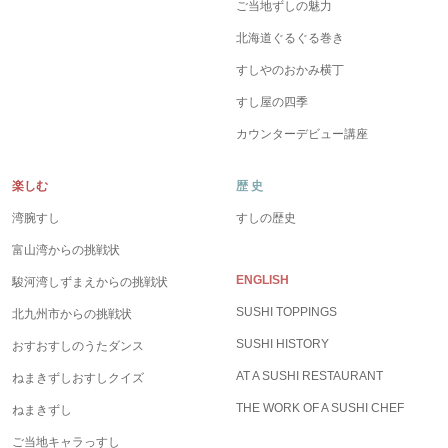
ご当地ずしの魅力
北海道ぐるぐる巻き
すしやのおかみ横丁
すし屋の四季
カウンターデビュー講座
楽しむ
歴 史
湾腕すし
すしの歴史
富山湾からの挑戦状
ENGLISH
駿河湾しずまえからの挑戦状
SUSHI TOPPINGS
北九州市からの挑戦状
SUSHI HISTORY
おすおすしのうたダンス
AT A SUSHI RESTAURANT
ねまきずしおすしクイズ
THE WORK OF A SUSHI CHEF
ねまきずし
ご当地キャラっすし