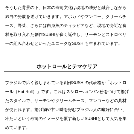
そうした背景の下、⽇本の寿司⽂化は現地の嗜好と融合しながら
独⾃の発展を遂げていきます。アボカドやマンゴー、クリームチ
ーズ、野菜、さらには⽩⾝⿂のティラピアなど、現地で⾝近な⾷
材を取り⼊れた創作SUSHIが多く誕⽣し、サーモンとストロベリ
ーの組み合わせといったユニークなSUSHIも⽣まれています。
ホットロールとテマケリア
ブラジルで広く親しまれている創作SUSHIの代表格が「ホットロ
ール（Hot Roll）」です。これはスシロールにパン粉をつけて揚げ
たスタイルで、サーモンやクリームチーズ、マンゴーなどの具材
が使われます。揚げ物や⽢い味を好むブラジル⼈の嗜好に合い、
冷たいという寿司のイメージを覆す新しいSUSHIとして⼈気を集
めています。