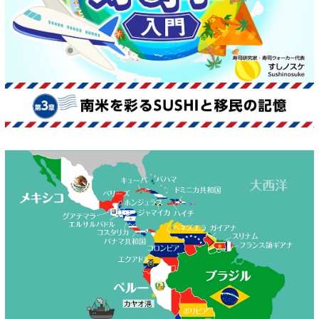
商品カテゴリ
新商品一覧
酢
調味酢
キャンペーン情報
お酢ドリンク
ぽん酢
ブランド・スペシャルサイト
ブランド・スペシャルサイト トップ
みりん風・料理酒
鍋用調味料
商品ブランドサイト
企業情報
Fibee（ファイビー）
国内事業概要
くらしプラ酢
つゆ
たれ
カンタン酢
ミツカングループについて
お酢ドリンク
ミツカンを知る
企業理念
スープ
中華
味ぽん
ぽん酢