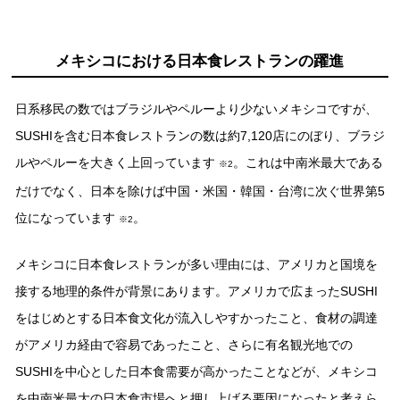
メキシコにおける⽇本⾷レストランの躍進
⽇系移⺠の数ではブラジルやペルーより少ないメキシコですが、
SUSHIを含む⽇本⾷レストランの数は約7,120店にのぼり、ブラジ
ルやペルーを⼤きく上回っています
。これは中南⽶最⼤である
※2
だけでなく、⽇本を除けば中国・⽶国・韓国・台湾に次ぐ世界第5
位になっています
。
※2
メキシコに⽇本⾷レストランが多い理由には、アメリカと国境を
接する地理的条件が背景にあります。アメリカで広まったSUSHI
をはじめとする⽇本⾷⽂化が流⼊しやすかったこと、⾷材の調達
がアメリカ経由で容易であったこと、さらに有名観光地での
SUSHIを中⼼とした⽇本⾷需要が⾼かったことなどが、メキシコ
を中南⽶最⼤の⽇本⾷市場へと押し上げる要因になったと考えら