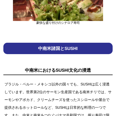
豪快な盛り付けのシナロア寿司
中南⽶諸国とSUSHI
中南⽶におけるSUSHI⽂化の浸透
ブラジル・ペルー・メキシコ以外の国々でも、SUSHIは広く浸透
しています。世界第2位のサーモン⽣産国である南⽶チリでは、サ
ーモンやアボカド、クリームチーズを使ったスシロールや屋台で
提供されるホットロールなど、SUSHIは⽇常的な料理の⼀つで
す。また、中⽶と南⽶をつなぐパナマ共和国では、握り寿司は限