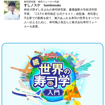
寿司研究家・寿司ウォーカー代表
すしノスケ
Sushinosuke
神奈川県ずし生まれの寿司研究家。慶應義塾大学経済学部
卒業。『J.S.F.A 寿司検定 公式テキスト』総監修。寿司屋と
IT企業での勤務を経て、魅力あふれる寿司の世界をすべての
人へ伝えるために、寿司職人有志らと株式会社寿司ウォー
カーを創業。