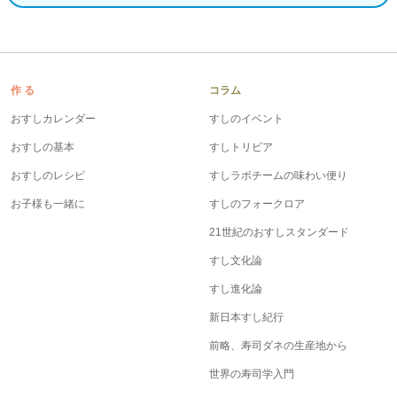
作 る
コラム
おすしカレンダー
すしのイベント
おすしの基本
すしトリビア
おすしのレシピ
すしラボチームの味わい便り
お子様も一緒に
すしのフォークロア
21世紀のおすしスタンダード
すし文化論
すし進化論
新日本すし紀行
前略、寿司ダネの生産地から
世界の寿司学入門