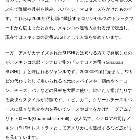
ぷらで酢飯や具材を挟み、スパイシーマヨネーズをかけたもので
す。これらは2000年代初頭に隣接するロサンゼルスのトラックフ
ードから広まったとされ、メキシコへ逆輸⼊される形で浸透し、
現在ではメキシコの定番SUSHIとして⼈気を集めています。
⼀⽅、アメリカナイズされたSUSHIとは異なる⽅向で発展したの
が、メキシコ北部・シナロア州の「シナロア寿司（Sinaloan
SUSHI）」と呼ばれるジャンルです。2000年代頃に始まり、ワサ
ビの代わりとして⽤いられる地元のスパイスや、鶏⾁やベーコ
ン、チーズ、パテなどの具材を⼤胆に使い、焼いたり揚げたりす
る豪快なスタイルが特徴です。エビ、カニ、クリームチーズをベ
ースに様々な⿂介や⾁を巻いてソースやゴマをかけた「グアムチ
リト・ロール(Guamuchilito Roll)」が⼈気で、シナロア寿司はメ
キシコSUSHIレストランとしてアメリカにも進出するなど広がり
を⾒せています。