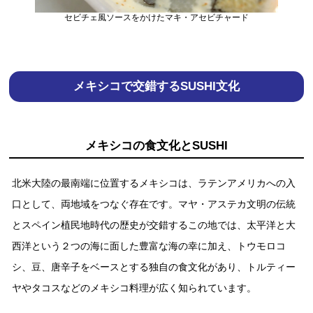
セビチェ風ソースをかけたマキ・アセビチャード
メキシコで交錯するSUSHI⽂化
メキシコの⾷⽂化とSUSHI
北⽶⼤陸の最南端に位置するメキシコは、ラテンアメリカへの⼊
⼝として、両地域をつなぐ存在です。マヤ・アステカ⽂明の伝統
とスペイン植⺠地時代の歴史が交錯するこの地では、太平洋と⼤
⻄洋という２つの海に⾯した豊富な海の幸に加え、トウモロコ
シ、⾖、唐⾟⼦をベースとする独⾃の⾷⽂化があり、トルティー
ヤやタコスなどのメキシコ料理が広く知られています。