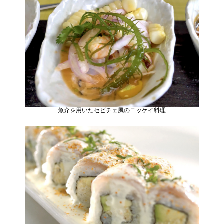
⿂介を⽤いたセビチェ⾵のニッケイ料理