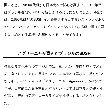
開すると、1980年代頃から⽇本⾷への関⼼が⾼まり、1990年代に
はブラジル各地でSUSHIが親しまれるようになりました。現在で
は、2,850店ほどのSUSHIなどを提供する⽇本⾷レストランがあり
、スーパーマーケットやビュッフェなど様々な場所で握り寿司
※2
をはじめとする多様なSUSHIを⾒ることができます。
アグリーニャが育んだブラジルのSUSHI
多様な⾷⽂化をもつブラジルでは、⾖、パン、⽜⾁と並んで⽶も
広く⾷されています。⽇本のジャポニカ種とは異なり、粘りが少
なく細⻑いインディカ⽶「アグリーニャ（Agerinia）」が主流で
すが、⽇常的にご飯を主⾷とするという点では⽇本⾷との親和性
が⾼く、寿司の受容やローカライズを後押しする⼟壌となりまし
た。