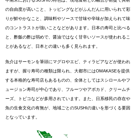
中南⽶におけるSUSHIの特⾊は、現地⾷材との融合が前提で具材
の⾃由度が⾼いこと、トッピングなどがふんだんに⽤いられて彩
りが鮮やかなこと、調味料やソースで⽢味や⾟味が加えられて味
のコントラストが強いことなどがあります。⽇本の寿司と⽐べる
と、酢飯の酢は弱めで、醤油ではなく⽢⾟いソースが使われるこ
とがあるなど、⽇本との違いも多く⾒られます。
⿂介はサーモンを筆頭にマグロやエビ、ティラピアなどが使われ
ますが、握り寿司の種類は限られ、⼤都市にはOMAKASEを提供
する本格的な寿司店もあるものの、全体としてはスシロールやフ
ュージョン寿司が中⼼であり、フルーツやアボカド、クリームチ
ーズ、トビコなどが多⽤されています。また、⽇系移⺠の存在や
⿂の⽣⾷⽂化の有無が、地域ごとのSUSHIの違いを形づくる要因
となっています。