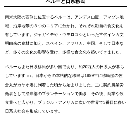
ペルーと⽇系移⺠
南⽶⼤陸の⻄側に位置するペルーは、アンデス⼭脈、アマゾン地
域、沿岸地帯の３つのエリアに分かれ、それぞれ独⾃の⾷⽂化を
有しています。ジャガイモやトウモロコシといった古代インカ⽂
明由来の⾷材に加え、スペイン、アフリカ、中国、そして⽇本な
ど、多くの⽂化の影響を受け、多様な⾷⽂化を築いてきました。
ペルーもまた⽇系移⺠が多い国であり、約20万⼈の⽇系⼈が暮ら
しています
。⽇本からの本格的な移⺠は1899年に移⺠船の佐
※1
倉丸がカヤオ港に到着した頃から始まりました。主に契約農業労
働者として沿岸部のプランテーションで働き、その後、商業や飲
⾷業へと広がり、ブラジル・アメリカに次いで世界で3番⽬に多い
⽇系⼈社会を形成しています。