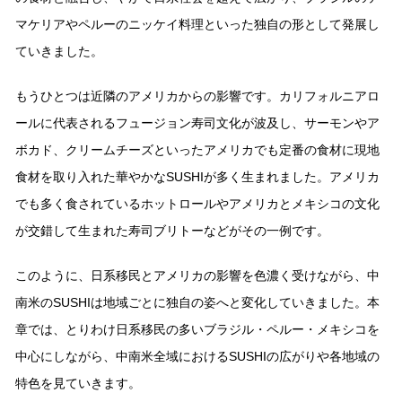
鍋奉行マニュアル
ミツカン公式通販
マケリアやペルーのニッケイ料理といった独⾃の形として発展し
キッザニア東京「ぽん酢工房」
ミツカンのCM
ていきました。
ロングセラー商品 ＋ おすすめレシピ
もうひとつは近隣のアメリカからの影響です。カリフォルニアロ
人気商品 ＋ おすすめレシピ
ールに代表されるフュージョン寿司⽂化が波及し、サーモンやア
ボカド、クリームチーズといったアメリカでも定番の⾷材に現地
⾷材を取り⼊れた華やかなSUSHIが多く⽣まれました。アメリカ
検索
でも多く⾷されているホットロールやアメリカとメキシコの⽂化
が交錯して⽣まれた寿司ブリトーなどがその⼀例です。
業務用サイト
ミツカングループについて
製造所固有記号一覧
このように、⽇系移⺠とアメリカの影響を⾊濃く受けながら、中
南⽶のSUSHIは地域ごとに独⾃の姿へと変化していきました。本
章では、とりわけ⽇系移⺠の多いブラジル・ペルー・メキシコを
中⼼にしながら、中南⽶全域におけるSUSHIの広がりや各地域の
特⾊を⾒ていきます。