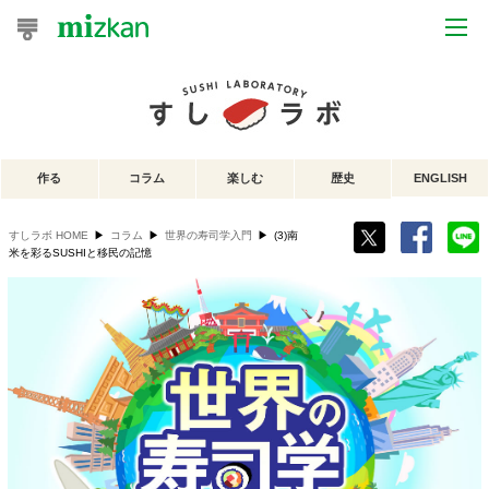
おうちレシピ
おすすめレシピ
作る
コラム
楽しむ
歴史
ENGLISH
レシピ特集
すしラボ HOME
▶
コラム
▶
世界の寿司学入門
▶
(3)南
レシピカテゴリ一覧
⽶を彩るSUSHIと移⺠の記憶
商品からレシピを探す
レシピ名特集
商品情報