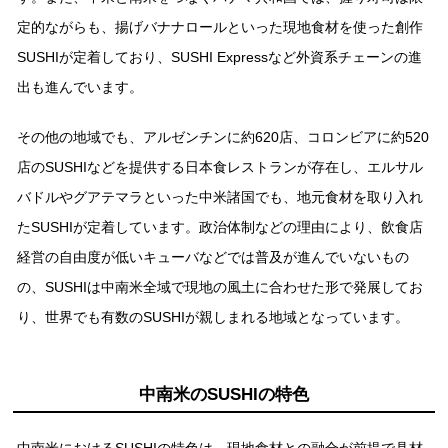
定的ながらも、揚げバナナロールといった現地⾷材を使った創作
SUSHIが定着しており、SUSHI Expressなど外資系チェーンの進
出も進んでいます。
その他の地域でも、アルゼンチンに約620店、コロンビアに約520
店のSUSHIなどを提供する⽇本⾷レストランが存在し、エルサル
バドルやグアテマラといった中⽶諸国でも、地元⾷材を取り⼊れ
たSUSHIが定着しています。政治体制などの理由により、飲⾷店
経営の⾃由度が低いキューバなどでは普及が進んでいないもの
の、SUSHIは中南⽶全域で現地の⾵⼟に合わせた形で発展してお
り、世界でも有数のSUSHIが親しまれる地域となっています。
中南⽶のSUSHIの特⾊