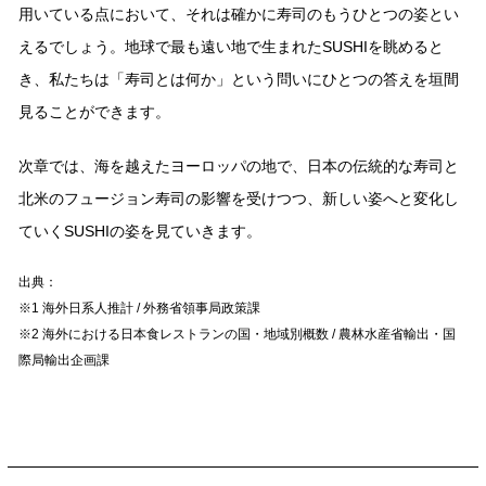
⽤いている点において、それは確かに寿司のもうひとつの姿とい
えるでしょう。地球で最も遠い地で⽣まれたSUSHIを眺めると
き、私たちは「寿司とは何か」という問いにひとつの答えを垣間
⾒ることができます。
次章では、海を越えたヨーロッパの地で、⽇本の伝統的な寿司と
北⽶のフュージョン寿司の影響を受けつつ、新しい姿へと変化し
ていくSUSHIの姿を⾒ていきます。
出典：
※1 海外⽇系⼈推計 / 外務省領事局政策課
※2 海外における⽇本⾷レストランの国・地域別概数 / 農林⽔産省輸出・国
際局輸出企画課