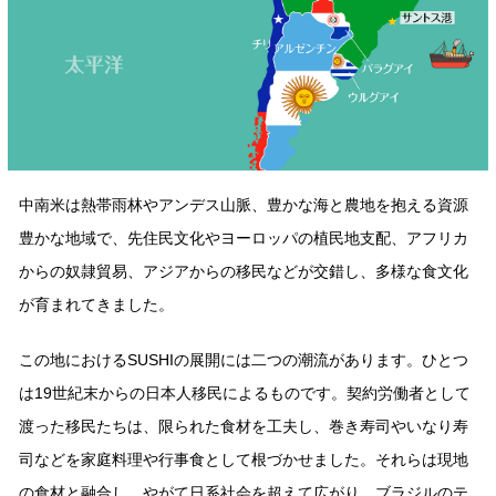
採用情報
環境への取り組み
かおりの蔵
ミツカンの歴史
クイック調味料
レモン果汁
ニュースリリース
つゆ
水の文化センター（アーカイブ）
鍋なび
ふりかけ
おすしの素
お客様相談センター
納豆のサイト
ZENB initiative
PIN印
中南⽶は熱帯⾬林やアンデス⼭脈、豊かな海と農地を抱える資源
お客様の声をいかしました
炊き込みご飯の素
米飯用調味液
三ツ判山吹
豊かな地域で、先住⺠⽂化やヨーロッパの植⺠地⽀配、アフリカ
販売終了製品のご案内
千夜
からの奴隷貿易、アジアからの移⺠などが交錯し、多様な⾷⽂化
MIM（ミツカンミュージアム）
が育まれてきました。
納豆
Fibee
よくあるご質問
スペシャルサイト
お酢を知ろう！
この地におけるSUSHIの展開には⼆つの潮流があります。ひとつ
各部門が大切にしていること
お問い合わせ
は19世紀末からの⽇本⼈移⺠によるものです。契約労働者として
すしラボ
地図から取り扱い店舗を探す
渡った移⺠たちは、限られた⾷材を⼯夫し、巻き寿司やいなり寿
ぽん酢サワー
おいしさと健康への取り組み
司などを家庭料理や⾏事⾷として根づかせました。それらは現地
納豆の豆知識
の⾷材と融合し、やがて⽇系社会を超えて広がり、ブラジルのテ