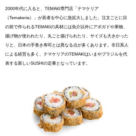
2000年代に⼊ると、TEMAKI専⾨店「テマケリア
（Temakeria）」が若者を中⼼に急拡⼤しました。注⽂ごとに⽬
の前で作られるTEMAKIの具材には⿂介以外にアボガドや果物、
揚げ物が使われたり、丸ごと揚げられたり、サイズも⼤きかった
りと、⽇本の⼿巻き寿司とは異なる点が多くあります。⾮⽇系⼈
による経営も多く、テマケリアのTEMAKIはいまやブラジルを代
表する新しいSUSHIの定番となっています。