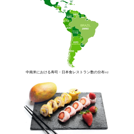
中南⽶における寿司・⽇本⾷レストラン数の分布
※2