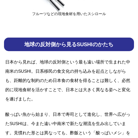
フルーツなどの現地⾷材を⽤いたスシロール
地球の反対側から⾒るSUSHIのかたち
⽇本から⾒れば、地球の反対側という最も遠い場所で⽣まれた中
南⽶のSUSHI。⽇系移⺠の⾷⽂化の持ち込みを起点としながら
も、距離的な制約のため⽇本⾷の⾷材を得ることは難しく、必然
的に現地⾷材を活かすことで、⽇本とは⼤きく異なる姿へと変化
を遂げました。
酸っぱい⿂から始まり、⽇本で寿司として進化し、世界へ広がっ
たSUSHIは、今また遠い中南⽶で新たな潮流を⽣み出していま
す。⾒慣れた形とは異なっても、酢飯という「酸っぱいメシ」を