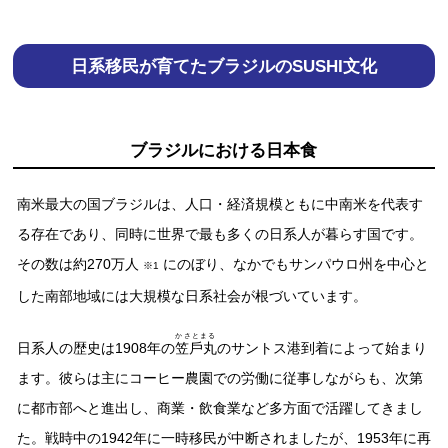
⽇系移⺠が育てたブラジルのSUSHI⽂化
ブラジルにおける⽇本⾷
南⽶最⼤の国ブラジルは、⼈⼝・経済規模ともに中南⽶を代表す
る存在であり、同時に世界で最も多くの⽇系⼈が暮らす国です。
その数は約270万⼈
にのぼり、なかでもサンパウロ州を中⼼と
※1
した南部地域には⼤規模な⽇系社会が根づいています。
かさとまる
⽇系⼈の歴史は1908年の
笠⼾丸
のサントス港到着によって始まり
ます。彼らは主にコーヒー農園での労働に従事しながらも、次第
に都市部へと進出し、商業・飲⾷業など多⽅⾯で活躍してきまし
た。戦時中の1942年に⼀時移⺠が中断されましたが、1953年に再