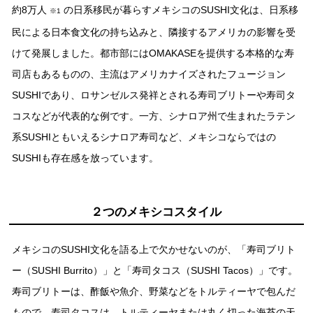
約8万⼈
の⽇系移⺠が暮らすメキシコのSUSHI⽂化は、⽇系移
※1
⺠による⽇本⾷⽂化の持ち込みと、隣接するアメリカの影響を受
けて発展しました。都市部にはOMAKASEを提供する本格的な寿
司店もあるものの、主流はアメリカナイズされたフュージョン
SUSHIであり、ロサンゼルス発祥とされる寿司ブリトーや寿司タ
コスなどが代表的な例です。⼀⽅、シナロア州で⽣まれたラテン
系SUSHIともいえるシナロア寿司など、メキシコならではの
SUSHIも存在感を放っています。
２つのメキシコスタイル
メキシコのSUSHI⽂化を語る上で⽋かせないのが、「寿司ブリト
ー（SUSHI Burrito）」と「寿司タコス（SUSHI Tacos）」です。
寿司ブリトーは、酢飯や⿂介、野菜などをトルティーヤで包んだ
もので、寿司タコスは、トルティーヤまたは丸く切った海苔の天