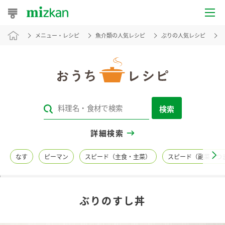
メニュー・レシピ
魚介類の人気レシピ
ぶりの人気レシピ
おうちレシピ
おすすめレシピ
レシピ特集
検索
レシピカテゴリ一覧
詳細検索
商品からレシピを探す
なす
ピーマン
スピード（主食・主菜）
スピード（副菜・つ
レシピ名特集
ぶりのすし丼
商品情報