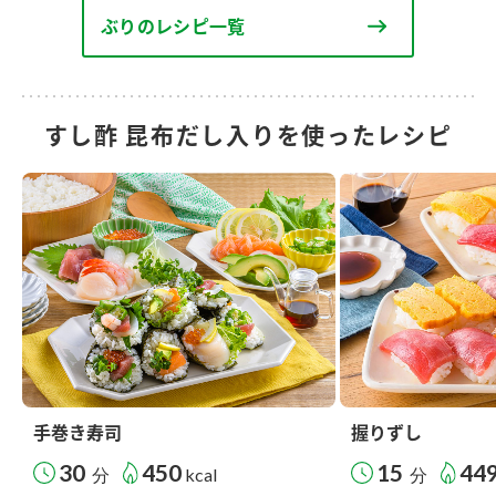
ぶりのレシピ一覧
すし酢 昆布だし入りを使ったレシピ
手巻き寿司
握りずし
30
450
15
44
分
kcal
分