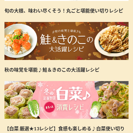
旬の大根、味わい尽くそう！丸ごと堪能使い切りレシピ
秋の味覚を堪能♪鮭＆きのこの大活躍レシピ
【白菜 厳選★13レシピ】食感も楽しめる♪白菜使い切り