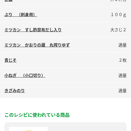
鍋奉行マニュアル
ミツカン公式通販
ミツカンのCM
キッザニア東京「ぽん酢工房」
ぶり （刺身用）
１００ｇ
ロングセラー商品 ＋ おすすめレシピ
ミツカン すし酢昆布だし入り
大さじ２
人気商品 ＋ おすすめレシピ
ミツカン かおりの蔵 丸搾りゆず
適量
検索
青じそ
２枚
小ねぎ （小口切り）
適量
業務用サイト
ミツカングループについて
製造所固有記号一覧
きざみのり
適量
このレシピに使われている商品