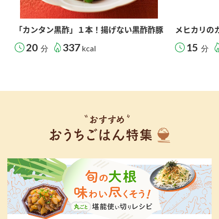
「カンタン黒酢」１本！揚げない黒酢酢豚
メヒカリの
20
337
15
分
kcal
分