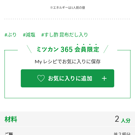
採用情報
環境への取り組み
※エネルギーは1人前の値
かおりの蔵
ミツカンの歴史
クイック調味料
レモン果汁
ニュースリリース
つゆ
水の文化センター（アーカイブ）
鍋なび
#ぶり
#減塩
#すし酢 昆布だし入り
ふりかけ
おすしの素
お客様相談センター
納豆のサイト
ZENB initiative
PIN印
お客様の声をいかしました
炊き込みご飯の素
米飯用調味液
My レシピでお気に入りに保存
三ツ判山吹
販売終了製品のご案内
千夜
MIM（ミツカンミュージアム）
お気に入りに追加
納豆
Fibee
よくあるご質問
スペシャルサイト
お酢を知ろう！
各部門が大切にしていること
お問い合わせ
すしラボ
地図から取り扱い店舗を探す
2
ぽん酢サワー
材料
人分
おいしさと健康への取り組み
納豆の豆知識
ご飯
丼２杯分