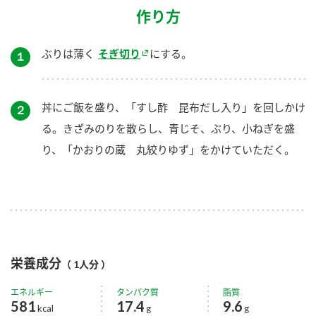
作り方
ぶりは薄く
そぎ切り
にする。
１
丼にご飯を盛り、「すし酢 昆布だし入り」を回しかけ
２
る。きざみのりを散らし、青じそ、ぶり、小ねぎを盛
り、「かおりの蔵 丸絞りゆず」をかけていただく。
栄養成分
（ 1人分 ）
エネルギー
タンパク質
脂質
581
17.4
9.6
kcal
g
g