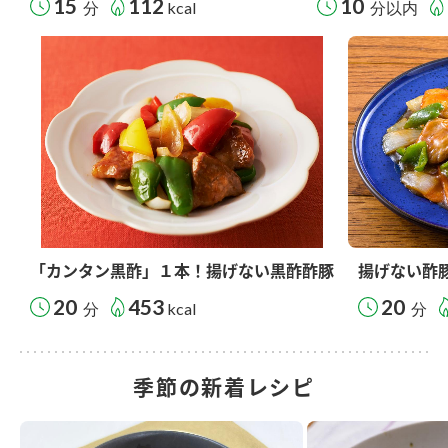
15
112
10
分
kcal
分以内
「カンタン黒酢」１本！揚げない黒酢酢豚
揚げない酢
20
453
20
分
kcal
分
季節の新着レシピ