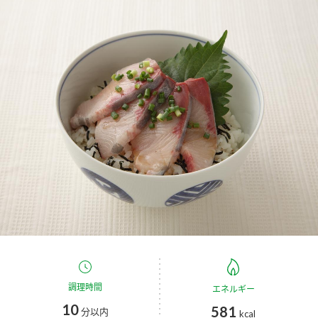
商品カテゴリ
新商品一覧
酢
調味酢
キャンペーン情報
お酢ドリンク
ぽん酢
ブランド・スペシャルサイト
ブランド・スペシャルサイト トップ
みりん風・料理酒
鍋用調味料
商品ブランドサイト
企業情報
Fibee（ファイビー）
国内事業概要
くらしプラ酢
つゆ
たれ
カンタン酢
ミツカングループについて
お酢ドリンク
ミツカンを知る
企業理念
スープ
中華
調理時間
エネルギー
味ぽん
10
581
分以内
kcal
ぽん酢