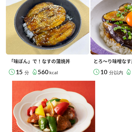
「味ぽん」で！なすの蒲焼丼
とろ～り味噌なす
15
560
10
分
kcal
分以内