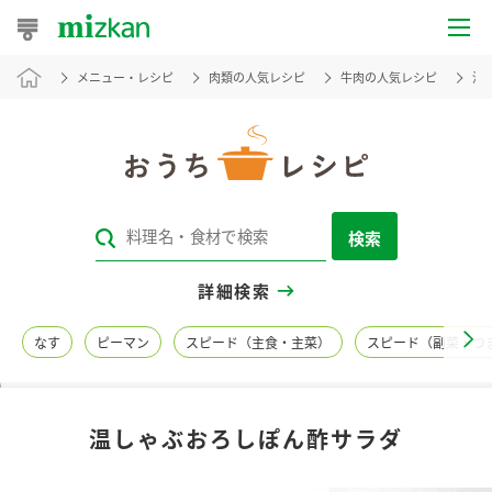
メニュー・レシピ
肉類の人気レシピ
牛肉の人気レシピ
温
おうちレシピ
おすすめレシピ
レシピ特集
検索
レシピカテゴリ一覧
詳細検索
商品からレシピを探す
なす
ピーマン
スピード（主食・主菜）
スピード（副菜・つ
レシピ名特集
温しゃぶおろしぽん酢サラダ
商品情報