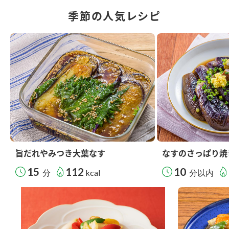
季節の人気レシピ
旨だれやみつき大葉なす
なすのさっぱり焼
15
112
10
分
kcal
分以内