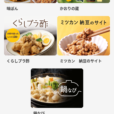
味ぽん
かおりの蔵
くらしプラ酢
ミツカン 納豆のサイト
鍋なび