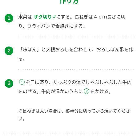
作り方
水菜は
ザク切り
にする。長ねぎは４ｃｍ長さに切
１
り、フライパンで素焼きにする。
「味ぽん」と大根おろしを合わせて、おろしぽん酢を作
２
る。
を皿に盛り、たっぷりの湯でしゃぶしゃぶした牛肉
３
をのせる。牛肉が温かいうちに
をかける。
※長ねぎは太い場合は、縦半分に切ってから焼いてくださ
い。