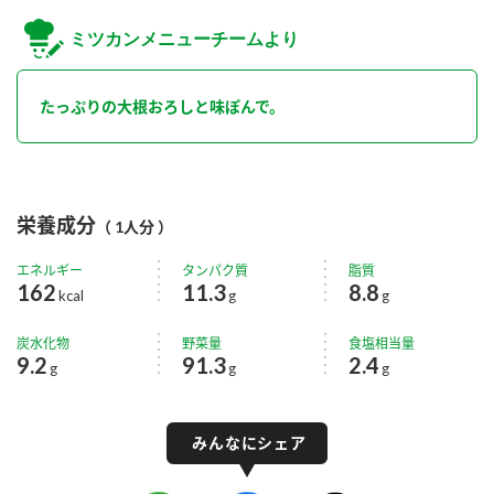
ミツカンメニューチームより
たっぷりの大根おろしと味ぽんで。
栄養成分
（ 1人分 ）
エネルギー
タンパク質
脂質
162
11.3
8.8
kcal
g
g
炭水化物
野菜量
食塩相当量
9.2
91.3
2.4
g
g
g