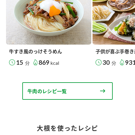
牛すき風のっけそうめん
子供が喜ぶ手巻き
15
869
30
93
分
kcal
分
牛肉のレシピ一覧
大根を使ったレシピ