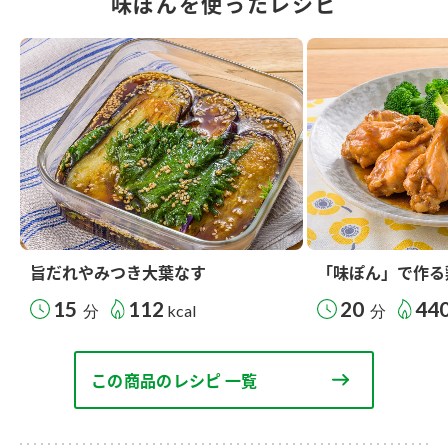
味ぽんを使ったレシピ
旨だれやみつき大葉なす
「味ぽん」で作る
15
112
20
44
分
kcal
分
この商品のレシピ 一覧