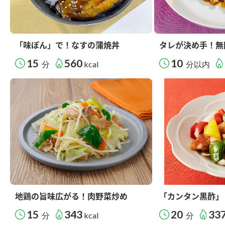
「味ぽん」で！なすの蒲焼丼
タレが決め手！無
15
560
10
分
kcal
分以内
地鶏の旨味広がる！肉野菜炒め
「カンタン黒酢」
15
343
20
33
分
kcal
分