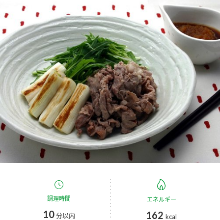
商品カテゴリ
新商品一覧
酢
調味酢
キャンペーン情報
お酢ドリンク
ぽん酢
ブランド・スペシャルサイト
ブランド・スペシャルサイト トップ
みりん風・料理酒
鍋用調味料
商品ブランドサイト
企業情報
Fibee（ファイビー）
国内事業概要
くらしプラ酢
つゆ
たれ
カンタン酢
ミツカングループについて
お酢ドリンク
ミツカンを知る
企業理念
スープ
中華
調理時間
エネルギー
味ぽん
10
162
分以内
kcal
ぽん酢