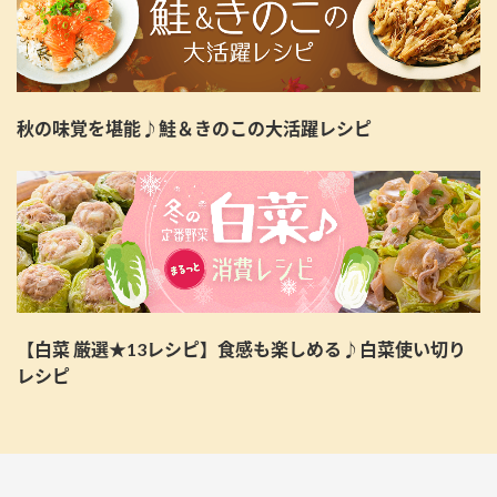
秋の味覚を堪能♪鮭＆きのこの大活躍レシピ
【白菜 厳選★13レシピ】食感も楽しめる♪白菜使い切り
レシピ