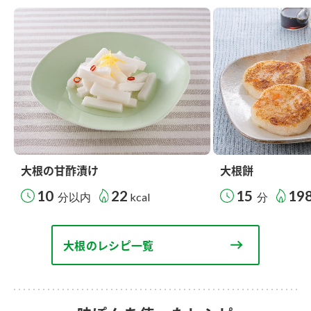
大根の甘酢漬け
大根餅
10
22
15
19
分以内
kcal
分
大根のレシピ一覧