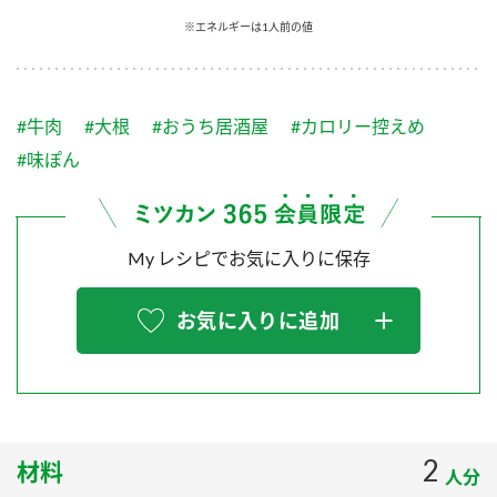
採用情報
環境への取り組み
※エネルギーは1人前の値
かおりの蔵
ミツカンの歴史
クイック調味料
レモン果汁
ニュースリリース
つゆ
水の文化センター（アーカイブ）
鍋なび
#牛肉
#大根
#おうち居酒屋
#カロリー控えめ
ふりかけ
おすしの素
お客様相談センター
納豆のサイト
#味ぽん
ZENB initiative
PIN印
お客様の声をいかしました
炊き込みご飯の素
米飯用調味液
三ツ判山吹
My レシピでお気に入りに保存
販売終了製品のご案内
千夜
MIM（ミツカンミュージアム）
納豆
Fibee
よくあるご質問
お気に入りに追加
スペシャルサイト
お酢を知ろう！
各部門が大切にしていること
お問い合わせ
すしラボ
地図から取り扱い店舗を探す
ぽん酢サワー
おいしさと健康への取り組み
2
材料
納豆の豆知識
人分