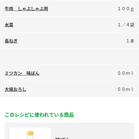
鍋奉行マニュアル
ミツカン公式通販
牛肉 しゃぶしゃぶ用
１００ｇ
ミツカンのCM
キッザニア東京「ぽん酢工房」
水菜
１／４袋
ロングセラー商品 ＋ おすすめレシピ
人気商品 ＋ おすすめレシピ
長ねぎ
１本
検索
ミツカン 味ぽん
５０ｍｌ
業務用サイト
ミツカングループについて
製造所固有記号一覧
大根おろし
５０ｍｌ
このレシピに使われている商品