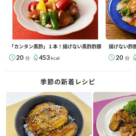
「カンタン黒酢」１本！揚げない黒酢酢豚
揚げない酢
20
453
20
分
kcal
分
季節の新着レシピ