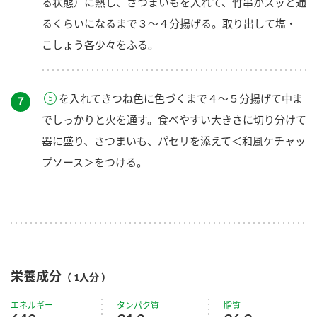
る状態）に熱し、さつまいもを入れて、竹串がスッと通
るくらいになるまで３～４分揚げる。取り出して塩・
こしょう各少々をふる。
を入れてきつね色に色づくまで４～５分揚げて中ま
７
でしっかりと火を通す。食べやすい大きさに切り分けて
器に盛り、さつまいも、パセリを添えて＜和風ケチャッ
プソース＞をつける。
栄養成分
（ 1人分 ）
エネルギー
タンパク質
脂質