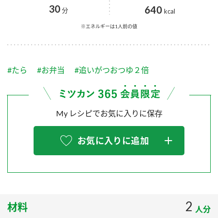
採用情報
環境への取り組み
30
640
分
kcal
かおりの蔵
ミツカンの歴史
クイック調味料
レモン果汁
ニュースリリース
※エネルギーは1人前の値
つゆ
水の文化センター（アーカイブ）
鍋なび
ふりかけ
おすしの素
お客様相談センター
納豆のサイト
#たら
#お弁当
#追いがつおつゆ２倍
ZENB initiative
PIN印
お客様の声をいかしました
炊き込みご飯の素
米飯用調味液
三ツ判山吹
My レシピでお気に入りに保存
販売終了製品のご案内
千夜
MIM（ミツカンミュージアム）
納豆
Fibee
よくあるご質問
お気に入りに追加
スペシャルサイト
お酢を知ろう！
各部門が大切にしていること
お問い合わせ
すしラボ
地図から取り扱い店舗を探す
ぽん酢サワー
おいしさと健康への取り組み
2
材料
納豆の豆知識
人分