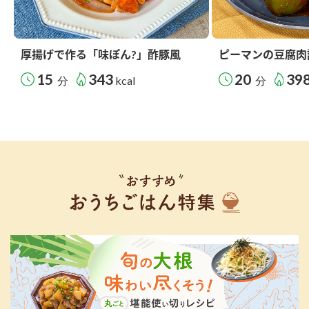
厚揚げで作る「味ぽん?」酢豚風
ピーマンの豆腐肉
15
343
20
39
分
kcal
分