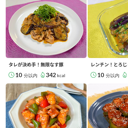
タレが決め手！無限なす豚
レンチン！とろじ
10
342
10
分以内
kcal
分以内