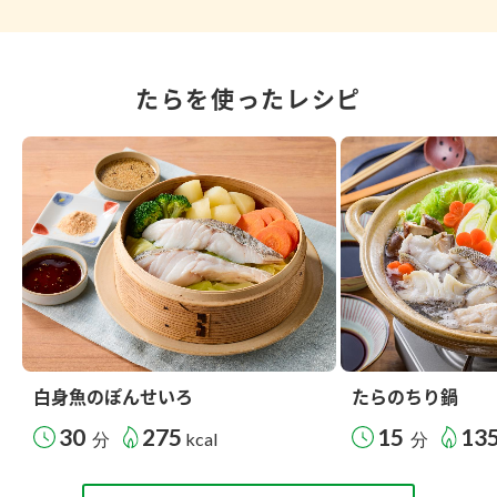
たらを使ったレシピ
白身魚のぽんせいろ
たらのちり鍋
30
275
15
13
分
kcal
分