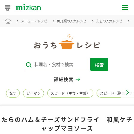
メニュー・レシピ
魚介類の人気レシピ
たらの人気レシピ
おうちレシピ
おすすめレシピ
レシピ特集
検索
レシピカテゴリ一覧
詳細検索
商品からレシピを探す
なす
ピーマン
スピード（主食・主菜）
スピード（副菜・つ
レシピ名特集
たらのハム＆チーズサンドフライ 和風ケチ
商品情報
ャップマヨソース