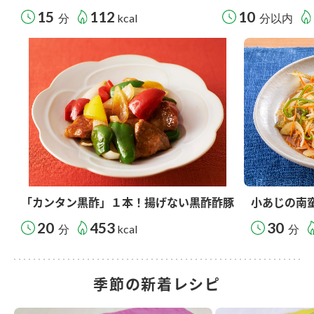
15
112
10
分
kcal
分以内
「カンタン黒酢」１本！揚げない黒酢酢豚
小あじの南
20
453
30
分
kcal
分
季節の新着レシピ