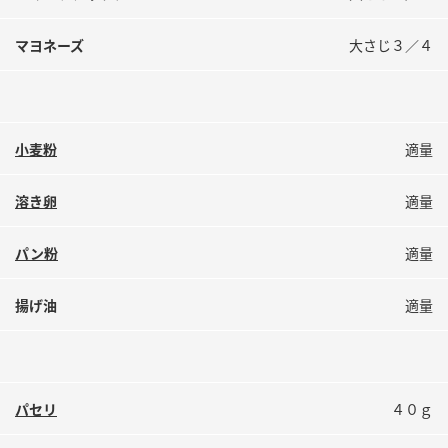
マヨネーズ
大さじ３／４
小麦粉
適量
溶き卵
適量
パン粉
適量
揚げ油
適量
パセリ
４０ｇ