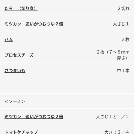
鍋奉行マニュアル
ミツカン公式通販
たら （切り身）
２切れ
ミツカンのCM
キッザニア東京「ぽん酢工房」
ミツカン 追いがつおつゆ２倍
大さじ１
ロングセラー商品 ＋ おすすめレシピ
人気商品 ＋ おすすめレシピ
ハム
２枚
２枚（７～８ｍｍ
プロセスチーズ
厚さ）
検索
さつまいも
中１本
業務用サイト
ミツカングループについて
製造所固有記号一覧
＜ソース＞
ミツカン 追いがつおつゆ２倍
大さじ１と１／２
トマトケチャップ
大さじ３／４