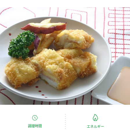
商品カテゴリ
新商品一覧
酢
調味酢
キャンペーン情報
お酢ドリンク
ぽん酢
ブランド・スペシャルサイト
ブランド・スペシャルサイト トップ
みりん風・料理酒
鍋用調味料
商品ブランドサイト
企業情報
Fibee（ファイビー）
国内事業概要
くらしプラ酢
つゆ
たれ
カンタン酢
ミツカングループについて
お酢ドリンク
ミツカンを知る
企業理念
スープ
中華
味ぽん
調理時間
エネルギー
ぽん酢