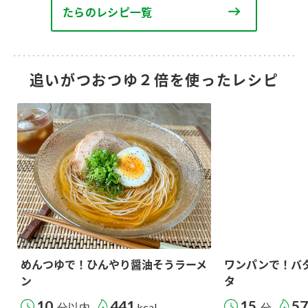
たらのレシピ一覧
追いがつおつゆ２倍を使ったレシピ
めんつゆで！ひんやり醤油そうラーメ
ワンパンで！バ
ン
タ
10
441
15
5
分以内
kcal
分