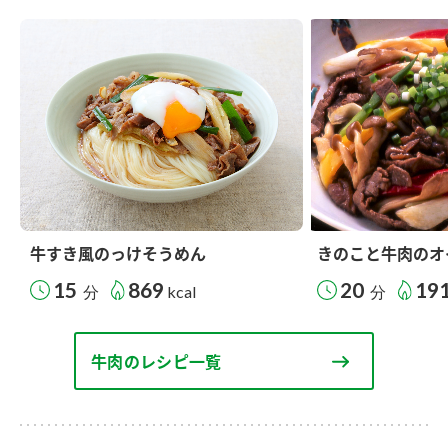
牛すき風のっけそうめん
きのこと牛肉のオ
15
869
20
19
分
kcal
分
牛肉のレシピ一覧