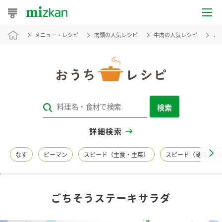
メニュー・レシピ
肉類の人気レシピ
牛肉の人気レシピ
ご
おうちレシピ
おすすめレシピ
レシピ特集
検索
レシピカテゴリ一覧
詳細検索
商品からレシピを探す
なす
ピーマン
スピード（主食・主菜）
スピード（副菜・つ
レシピ名特集
ごちそうステーキサラダ
商品情報