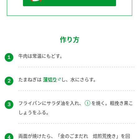
作り方
牛肉は常温にもどす。
１
たまねぎは
薄切り
し、水にさらす。
２
フライパンにサラダ油を入れ、
を焼く。粗挽き黒こ
３
しょうをふる。
両面が焼けたら、「金のごまだれ 焙煎荒挽き」を回
４