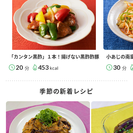
「カンタン黒酢」１本！揚げない黒酢酢豚
小あじの南
20
453
30
分
kcal
分
季節の新着レシピ