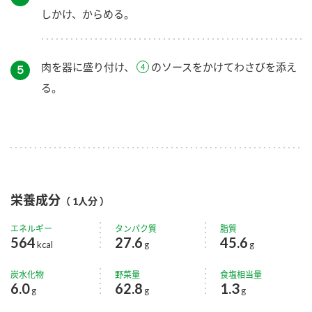
しかけ、からめる。
肉を器に盛り付け、
のソースをかけてわさびを添え
５
る。
栄養成分
（ 1人分 ）
エネルギー
タンパク質
脂質
564
27.6
45.6
kcal
g
g
炭水化物
野菜量
食塩相当量
6.0
62.8
1.3
g
g
g