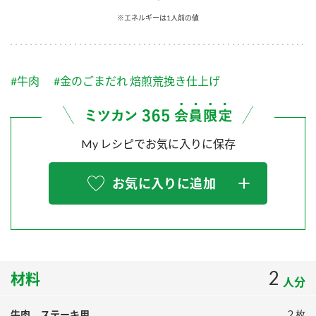
採用情報
環境への取り組み
※エネルギーは1人前の値
かおりの蔵
ミツカンの歴史
クイック調味料
レモン果汁
ニュースリリース
つゆ
水の文化センター（アーカイブ）
鍋なび
#牛肉
#金のごまだれ 焙煎荒挽き仕上げ
ふりかけ
おすしの素
お客様相談センター
納豆のサイト
ZENB initiative
PIN印
お客様の声をいかしました
炊き込みご飯の素
米飯用調味液
My レシピでお気に入りに保存
三ツ判山吹
販売終了製品のご案内
千夜
MIM（ミツカンミュージアム）
お気に入りに追加
納豆
Fibee
よくあるご質問
スペシャルサイト
お酢を知ろう！
各部門が大切にしていること
お問い合わせ
すしラボ
地図から取り扱い店舗を探す
2
ぽん酢サワー
材料
人分
おいしさと健康への取り組み
納豆の豆知識
牛肉 ステーキ用
２枚