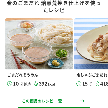
金のごまだれ 焙煎荒挽き仕上げを使っ
たレシピ
ごまだれそうめん
冷しゃぶごまだれ
10
392
15
41
分以内
kcal
分
この商品のレシピ 一覧