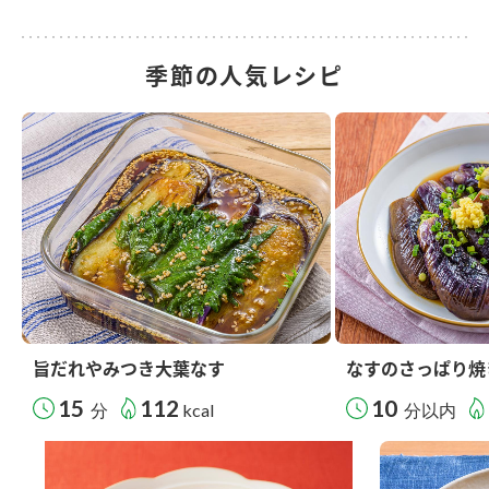
季節の人気レシピ
旨だれやみつき大葉なす
なすのさっぱり焼
15
112
10
分
kcal
分以内