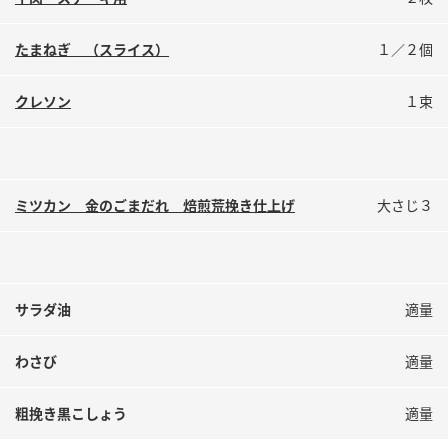
鍋奉行マニュアル
ミツカン公式通販
ミツカンのCM
キッザニア東京「ぽん酢工房」
たまねぎ （スライス）
１／２個
ロングセラー商品 ＋ おすすめレシピ
クレソン
１束
人気商品 ＋ おすすめレシピ
検索
ミツカン 金のごまだれ 焙煎荒挽き仕上げ
大さじ３
業務用サイト
ミツカングループについて
製造所固有記号一覧
サラダ油
適量
わさび
適量
粗挽き黒こしょう
適量