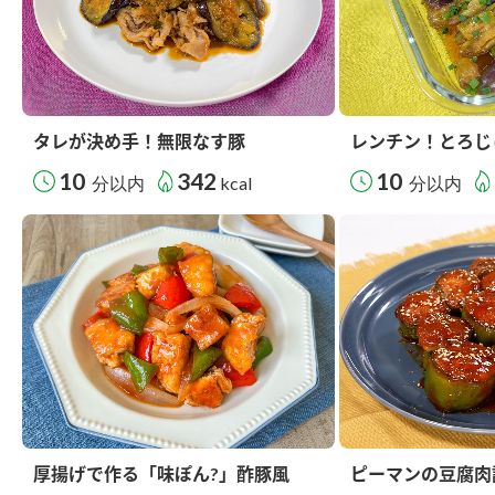
タレが決め手！無限なす豚
レンチン！とろじ
10
342
10
分以内
kcal
分以内
厚揚げで作る「味ぽん?」酢豚風
ピーマンの豆腐肉