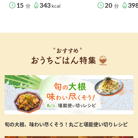
15
343
20
39
分
kcal
分
旬の大根、味わい尽くそう！丸ごと堪能使い切りレシピ