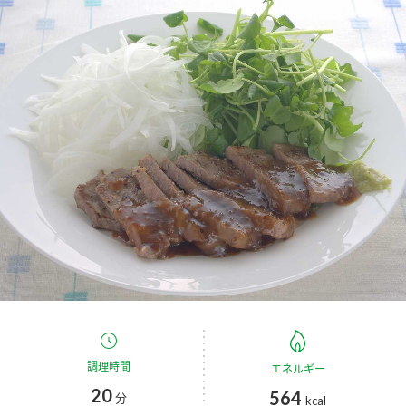
商品カテゴリ
新商品一覧
酢
調味酢
キャンペーン情報
お酢ドリンク
ぽん酢
ブランド・スペシャルサイト
ブランド・スペシャルサイト トップ
みりん風・料理酒
鍋用調味料
商品ブランドサイト
企業情報
Fibee（ファイビー）
国内事業概要
くらしプラ酢
つゆ
たれ
カンタン酢
ミツカングループについて
お酢ドリンク
ミツカンを知る
企業理念
スープ
中華
調理時間
エネルギー
味ぽん
20
564
分
kcal
ぽん酢