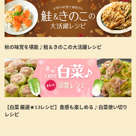
秋の味覚を堪能♪鮭＆きのこの大活躍レシピ
【白菜 厳選★13レシピ】食感も楽しめる♪白菜使い切り
レシピ