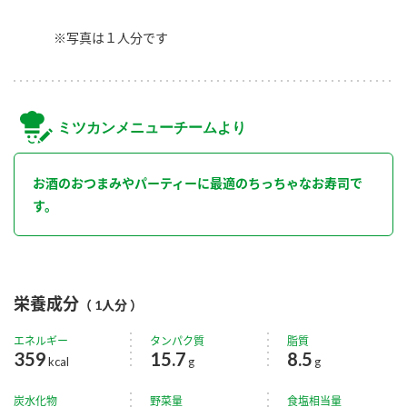
※写真は１人分です
ミツカンメニューチームより
お酒のおつまみやパーティーに最適のちっちゃなお寿司で
す。
栄養成分
（ 1人分 ）
エネルギー
タンパク質
脂質
359
15.7
8.5
kcal
g
g
炭水化物
野菜量
食塩相当量