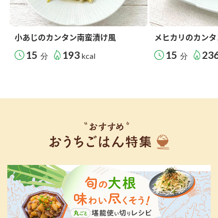
小あじのカンタン南蛮漬け風
メヒカリのカンタ
15
193
15
23
分
kcal
分