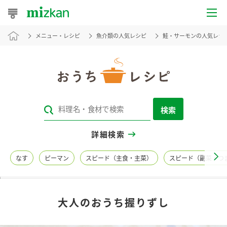
メニュー・レシピ
魚介類の人気レシピ
鮭・サーモンの人気レシ
おうちレシピ
おすすめレシピ
レシピ特集
検索
レシピカテゴリ一覧
詳細検索
商品からレシピを探す
なす
ピーマン
スピード（主食・主菜）
スピード（副菜・つ
レシピ名特集
大人のおうち握りずし
商品情報