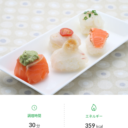
商品カテゴリ
新商品一覧
酢
調味酢
キャンペーン情報
お酢ドリンク
ぽん酢
ブランド・スペシャルサイト
ブランド・スペシャルサイト トップ
みりん風・料理酒
鍋用調味料
商品ブランドサイト
企業情報
Fibee（ファイビー）
国内事業概要
くらしプラ酢
つゆ
たれ
カンタン酢
ミツカングループについて
お酢ドリンク
ミツカンを知る
企業理念
スープ
中華
調理時間
エネルギー
味ぽん
30
359
分
kcal
ぽん酢