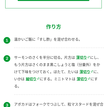
作り方
温かいご飯に「すし酢」を混ぜ合わせる。
１
サーモンのさくを半分に切る。片方は
薄切り
にし、
２
もう片方はさくのまま黒こしょうと塩（分量外）をか
けて下味をつけておく。ほたて、たいは
薄切り
に、
いかは
細切り
にする。ミニトマトは
薄切り
にす
る。
アボカドはフォークでつぶして、粒マスタードを混ぜ合
３