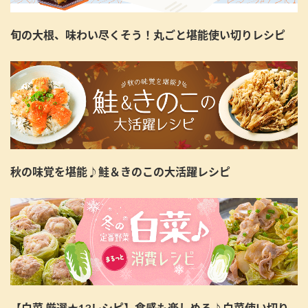
旬の大根、味わい尽くそう！丸ごと堪能使い切りレシピ
秋の味覚を堪能♪鮭＆きのこの大活躍レシピ
【白菜 厳選★13レシピ】食感も楽しめる♪白菜使い切り