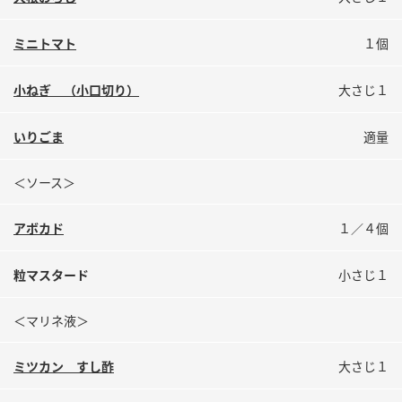
ミニトマト
１個
小ねぎ （小口切り）
大さじ１
いりごま
適量
＜ソース＞
アボカド
１／４個
粒マスタード
小さじ１
＜マリネ液＞
ミツカン すし酢
大さじ１