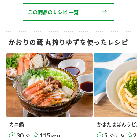
この商品のレシピ 一覧
かおりの蔵 丸搾りゆずを使ったレシピ
カニ鍋
かまたまぽんうど
30
115
5
2
分
kcal
分以内