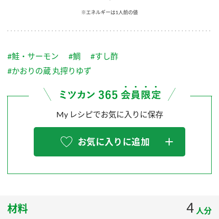
採用情報
環境への取り組み
※エネルギーは1人前の値
かおりの蔵
ミツカンの歴史
クイック調味料
レモン果汁
ニュースリリース
つゆ
水の文化センター（アーカイブ）
鍋なび
#鮭・サーモン
#鯛
#すし酢
ふりかけ
おすしの素
お客様相談センター
納豆のサイト
#かおりの蔵 丸搾りゆず
ZENB initiative
PIN印
お客様の声をいかしました
炊き込みご飯の素
米飯用調味液
三ツ判山吹
My レシピでお気に入りに保存
販売終了製品のご案内
千夜
MIM（ミツカンミュージアム）
納豆
Fibee
よくあるご質問
お気に入りに追加
スペシャルサイト
お酢を知ろう！
各部門が大切にしていること
お問い合わせ
すしラボ
地図から取り扱い店舗を探す
ぽん酢サワー
おいしさと健康への取り組み
4
材料
納豆の豆知識
人分