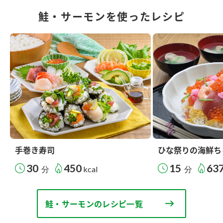
鮭・サーモンを使ったレシピ
手巻き寿司
ひな祭りの海鮮ち
30
450
15
63
分
kcal
分
鮭・サーモンのレシピ一覧