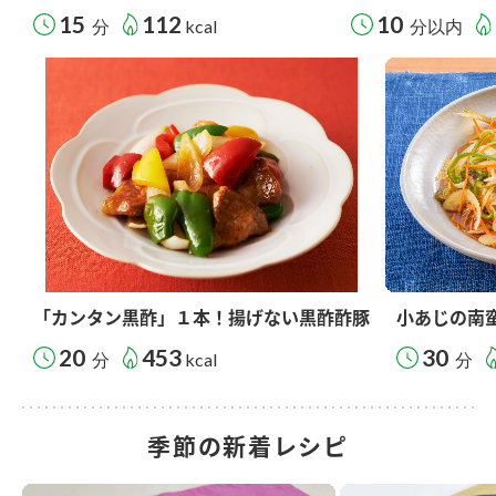
15
112
10
分
kcal
分以内
「カンタン黒酢」１本！揚げない黒酢酢豚
小あじの南
20
453
30
分
kcal
分
季節の新着レシピ