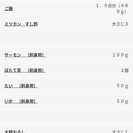
鍋奉行マニュアル
１．５合分（４８
ミツカン公式通販
ご飯
０ｇ）
ミツカンのCM
キッザニア東京「ぽん酢工房」
ミツカン すし酢
大さじ３
ロングセラー商品 ＋ おすすめレシピ
人気商品 ＋ おすすめレシピ
サーモン （刺身用）
１００ｇ
検索
ほたて貝 （刺身用）
２個
業務用サイト
ミツカングループについて
製造所固有記号一覧
たい （刺身用）
５０ｇ
いか （刺身用）
５０ｇ
大根おろし
大さじ１