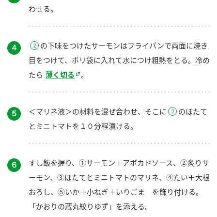
わせる。
の下味をつけたサーモンはフライパンで両面に焼き
４
目をつけて、ポリ袋に入れて水につけ粗熱をとる。冷め
たら
薄く切る
。
＜マリネ液＞の材料を混ぜ合わせ、そこに
のほたて
５
とミニトマトを１０分程漬ける。
すし飯を握り、①サーモン＋アボカドソース、②炙りサ
６
ーモン、③ほたてとミニトマトのマリネ、④たい＋大根
おろし、⑤いか＋小ねぎ＋いりごま を飾り付ける。
「かおりの蔵丸絞りゆず」を添える。