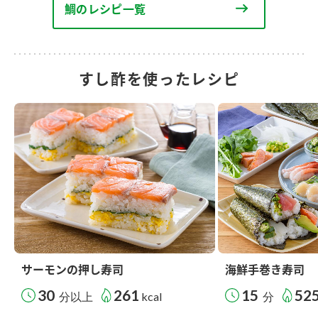
鯛のレシピ一覧
すし酢を使ったレシピ
サーモンの押し寿司
海鮮手巻き寿司
30
261
15
52
分以上
kcal
分