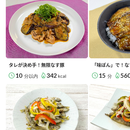
タレが決め手！無限なす豚
「味ぽん」で！な
10
342
15
56
分以内
kcal
分