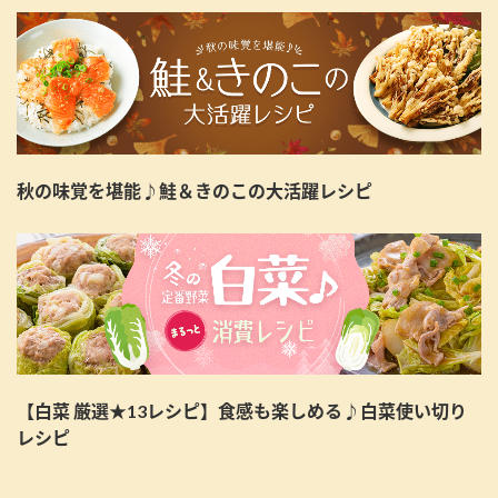
秋の味覚を堪能♪鮭＆きのこの大活躍レシピ
【白菜 厳選★13レシピ】食感も楽しめる♪白菜使い切り
レシピ