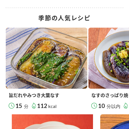
季節の人気レシピ
旨だれやみつき大葉なす
なすのさっぱり焼
15
112
10
分
kcal
分以内