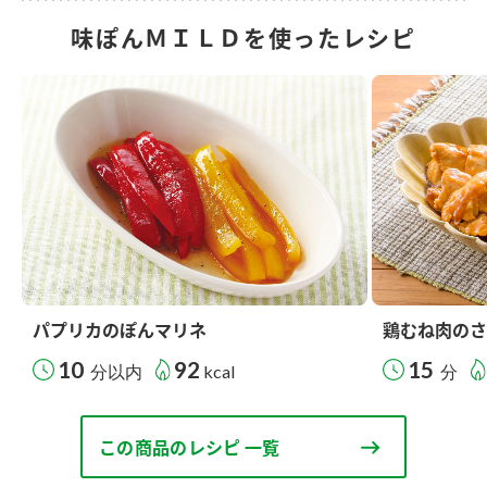
味ぽんＭＩＬＤを使ったレシピ
パプリカのぽんマリネ
鶏むね肉のさ
10
92
15
分以内
kcal
分
この商品のレシピ 一覧