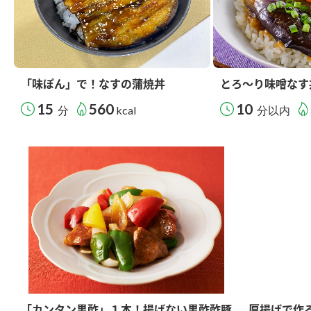
「味ぽん」で！なすの蒲焼丼
とろ～り味噌なす
15
560
10
分
kcal
分以内
「カンタン黒酢」１本！揚げない黒酢酢豚
厚揚げで作