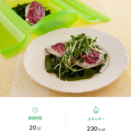
商品カテゴリ
新商品一覧
酢
調味酢
キャンペーン情報
お酢ドリンク
ぽん酢
ブランド・スペシャルサイト
ブランド・スペシャルサイト トップ
みりん風・料理酒
鍋用調味料
商品ブランドサイト
企業情報
Fibee（ファイビー）
国内事業概要
くらしプラ酢
つゆ
たれ
カンタン酢
ミツカングループについて
お酢ドリンク
ミツカンを知る
企業理念
スープ
中華
調理時間
エネルギー
味ぽん
20
230
分
kcal
ぽん酢