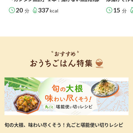
20
337
15
分
kcal
分
旬の大根、味わい尽くそう！丸ごと堪能使い切りレシピ