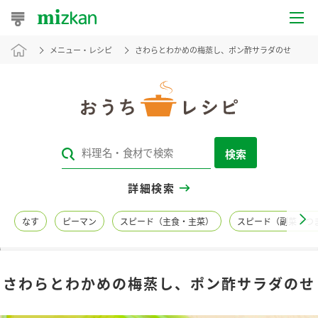
メニュー・レシピ
さわらとわかめの梅蒸し、ポン酢サラダのせ
おうちレシピ
おすすめレシピ
レシピ特集
検索
レシピカテゴリ一覧
詳細検索
商品からレシピを探す
なす
ピーマン
スピード（主食・主菜）
スピード（副菜・つ
レシピ名特集
さわらとわかめの梅蒸し、ポン酢サラダのせ
商品情報