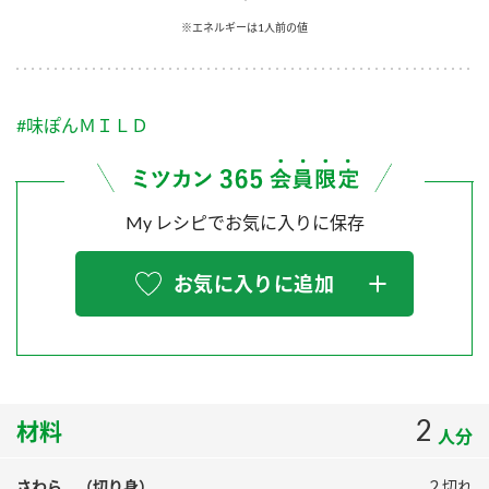
採用情報
環境への取り組み
※エネルギーは1人前の値
かおりの蔵
ミツカンの歴史
クイック調味料
レモン果汁
ニュースリリース
つゆ
水の文化センター（アーカイブ）
鍋なび
#味ぽんＭＩＬＤ
ふりかけ
おすしの素
お客様相談センター
納豆のサイト
ZENB initiative
PIN印
お客様の声をいかしました
炊き込みご飯の素
米飯用調味液
My レシピでお気に入りに保存
三ツ判山吹
販売終了製品のご案内
千夜
MIM（ミツカンミュージアム）
お気に入りに追加
納豆
Fibee
よくあるご質問
スペシャルサイト
お酢を知ろう！
各部門が大切にしていること
お問い合わせ
すしラボ
地図から取り扱い店舗を探す
2
ぽん酢サワー
材料
人分
おいしさと健康への取り組み
納豆の豆知識
さわら （切り身）
２切れ