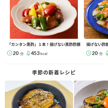
「カンタン黒酢」１本！揚げない黒酢酢豚
揚げない酢
20
453
20
分
kcal
分
季節の新着レシピ