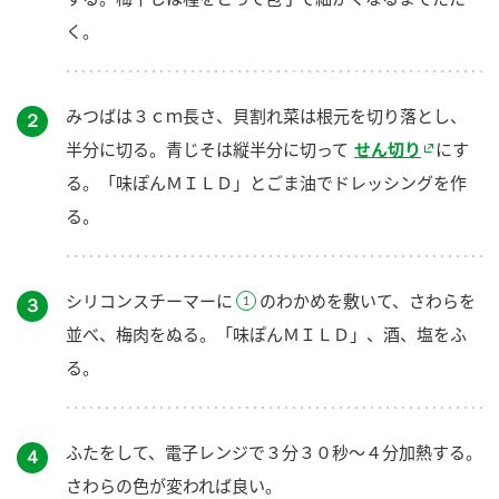
く。
みつばは３ｃｍ長さ、貝割れ菜は根元を切り落とし、
２
半分に切る。青じそは縦半分に切って
せん切り
にす
る。「味ぽんＭＩＬＤ」とごま油でドレッシングを作
る。
シリコンスチーマーに
のわかめを敷いて、さわらを
３
並べ、梅肉をぬる。「味ぽんＭＩＬＤ」、酒、塩をふ
る。
ふたをして、電子レンジで３分３０秒～４分加熱する。
４
さわらの色が変われば良い。