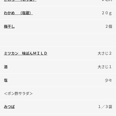
鍋奉行マニュアル
ミツカン公式通販
ミツカンのCM
キッザニア東京「ぽん酢工房」
わかめ （塩蔵）
２０ｇ
ロングセラー商品 ＋ おすすめレシピ
梅干し
２個
人気商品 ＋ おすすめレシピ
検索
ミツカン 味ぽんＭＩＬＤ
大さじ２
酒
大さじ１
業務用サイト
ミツカングループについて
製造所固有記号一覧
塩
少々
＜ポン酢サラダ＞
みつば
１／３袋