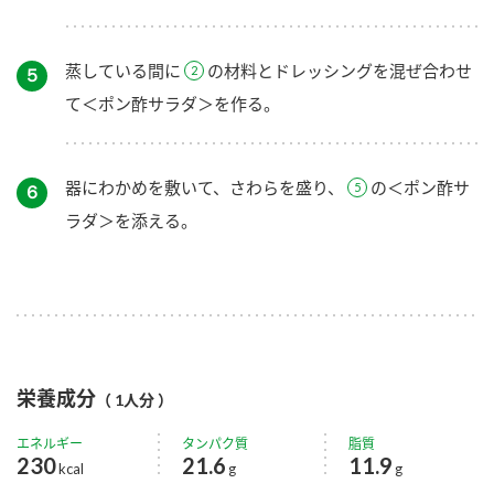
蒸している間に
の材料とドレッシングを混ぜ合わせ
５
て＜ポン酢サラダ＞を作る。
器にわかめを敷いて、さわらを盛り、
の＜ポン酢サ
６
ラダ＞を添える。
栄養成分
（ 1人分 ）
エネルギー
タンパク質
脂質
230
21.6
11.9
kcal
g
g