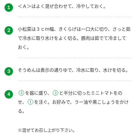
＜Ａ＞はよく混ぜ合わせて、冷やしておく。
１
小松菜は３ｃｍ幅、きくらげは一口大に切り、さっと茹
２
で冷水に取り水けをよく切る。豚肉は茹でて冷まして
おく。
そうめんは表示の通りゆで、冷水に取り、水けを切る。
３
を器に盛り、
と半分に切ったミニトマトをの
４
せ、
を注ぐ。お好みで、ラー油や黒こしょうをかけ
る。
※混ぜてお召し上がり下さい。