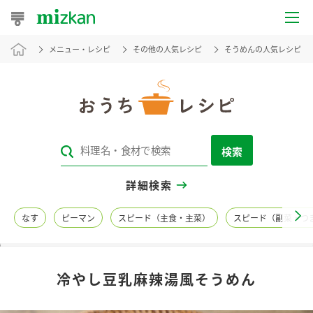
メニュー・レシピ
その他の人気レシピ
そうめんの人気レシピ
おうちレシピ
おすすめレシピ
レシピ特集
検索
レシピカテゴリ一覧
詳細検索
商品からレシピを探す
なす
ピーマン
スピード（主食・主菜）
スピード（副菜・つ
レシピ名特集
冷やし豆乳麻辣湯風そうめん
商品情報