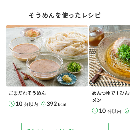
そうめんを使ったレシピ
ごまだれそうめん
めんつゆで！ひん
メン
10
392
分以内
kcal
10
分以内