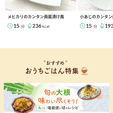
メヒカリのカンタン南蛮漬け風
小あじのカンタン
15
236
15
19
分
kcal
分