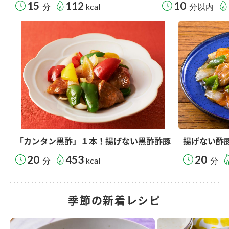
15
112
10
分
kcal
分以内
「カンタン黒酢」１本！揚げない黒酢酢豚
揚げない酢
20
453
20
分
kcal
分
季節の新着レシピ