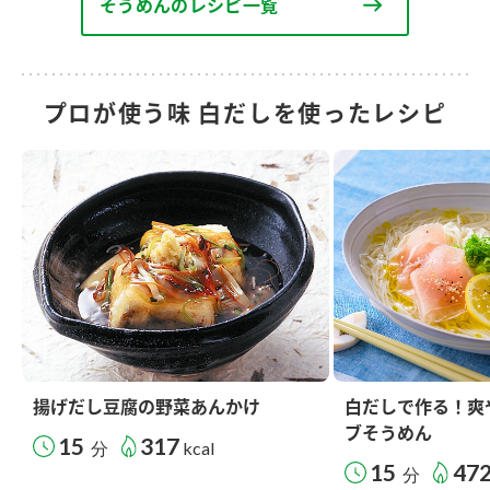
そうめんのレシピ一覧
プロが使う味 白だしを使ったレシピ
揚げだし豆腐の野菜あんかけ
白だしで作る！爽
ブそうめん
15
317
分
kcal
15
47
分