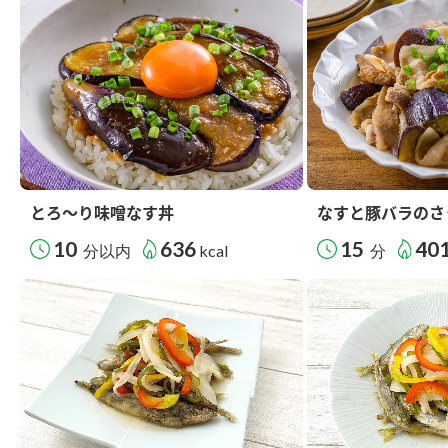
とろ～り味噌なす丼
なすと豚バラのさ
10
636
15
40
分以内
kcal
分