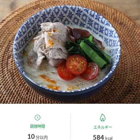
商品カテゴリ
新商品一覧
酢
調味酢
キャンペーン情報
お酢ドリンク
ぽん酢
ブランド・スペシャルサイト
ブランド・スペシャルサイト トップ
みりん風・料理酒
鍋用調味料
商品ブランドサイト
企業情報
Fibee（ファイビー）
国内事業概要
くらしプラ酢
つゆ
たれ
カンタン酢
ミツカングループについて
お酢ドリンク
ミツカンを知る
企業理念
スープ
中華
調理時間
エネルギー
味ぽん
10
584
分以内
kcal
ぽん酢