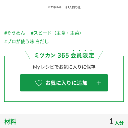
採用情報
環境への取り組み
※エネルギーは1人前の値
かおりの蔵
ミツカンの歴史
クイック調味料
レモン果汁
ニュースリリース
つゆ
水の文化センター（アーカイブ）
鍋なび
#そうめん
#スピード（主食・主菜）
ふりかけ
おすしの素
お客様相談センター
納豆のサイト
#プロが使う味 白だし
ZENB initiative
PIN印
お客様の声をいかしました
炊き込みご飯の素
米飯用調味液
三ツ判山吹
My レシピでお気に入りに保存
販売終了製品のご案内
千夜
MIM（ミツカンミュージアム）
納豆
Fibee
よくあるご質問
お気に入りに追加
スペシャルサイト
お酢を知ろう！
各部門が大切にしていること
お問い合わせ
すしラボ
地図から取り扱い店舗を探す
ぽん酢サワー
おいしさと健康への取り組み
1
材料
納豆の豆知識
人分