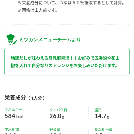
※栄養成分について、つゆは６０％摂取するとして計算。
※画像は１人前です。
ミツカンメニューチームより
地鶏だしが味わえる豆乳麻辣湯！！お好みで五香紛や花山
椒を入れて自分なりのアレンジをお楽しみいただけます。
栄養成分
（ 1人分 ）
エネルギー
タンパク質
脂質
584
26.0
14.7
kcal
g
g
炭水化物
野菜量
食塩相当量