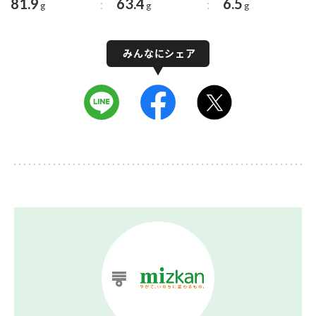
81.9
63.4
6.5
g
g
g