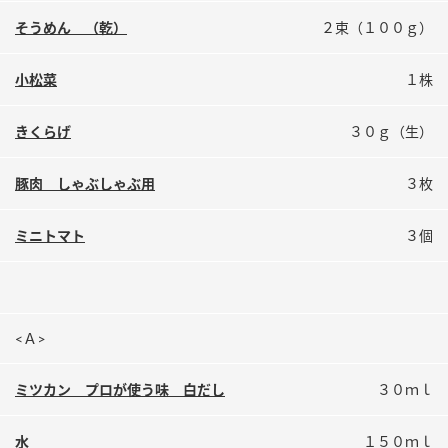
鍋奉行マニュアル
ミツカン公式通販
そうめん （乾）
２束（１００ｇ）
ミツカンのCM
キッザニア東京「ぽん酢工房」
小松菜
１株
ロングセラー商品 ＋ おすすめレシピ
人気商品 ＋ おすすめレシピ
きくらげ
３０ｇ（生）
豚肉 しゃぶしゃぶ用
３枚
検索
ミニトマト
３個
業務用サイト
ミツカングループについて
製造所固有記号一覧
<Ａ>
ミツカン プロが使う味 白だし
３０ｍｌ
水
１５０ｍｌ