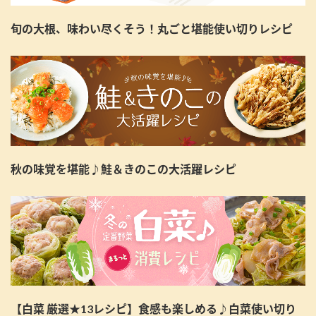
旬の大根、味わい尽くそう！丸ごと堪能使い切りレシピ
秋の味覚を堪能♪鮭＆きのこの大活躍レシピ
【白菜 厳選★13レシピ】食感も楽しめる♪白菜使い切り