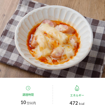
商品カテゴリ
新商品一覧
酢
調味酢
キャンペーン情報
お酢ドリンク
ぽん酢
ブランド・スペシャルサイト
ブランド・スペシャルサイト トップ
みりん風・料理酒
鍋用調味料
商品ブランドサイト
企業情報
Fibee（ファイビー）
国内事業概要
くらしプラ酢
つゆ
たれ
カンタン酢
ミツカングループについて
お酢ドリンク
ミツカンを知る
企業理念
スープ
中華
調理時間
エネルギー
味ぽん
10
472
分以内
kcal
ぽん酢