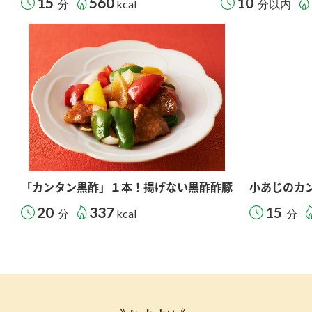
15
560
10
分
kcal
分以内
「カンタン黒酢」１本！揚げない黒酢酢豚
小あじのカ
20
337
15
分
kcal
分