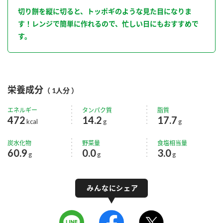
切り餅を縦に切ると、トッポギのような見た目になりま
す！レンジで簡単に作れるので、忙しい日にもおすすめで
す。
栄養成分
（ 1人分 ）
エネルギー
タンパク質
脂質
472
14.2
17.7
kcal
g
g
炭水化物
野菜量
食塩相当量
60.9
0.0
3.0
g
g
g