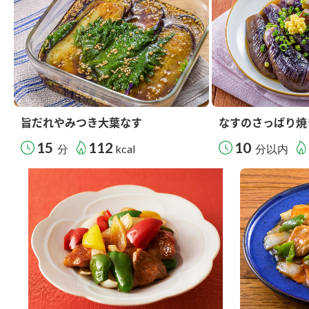
旨だれやみつき大葉なす
なすのさっぱり焼
15
112
10
分
kcal
分以内