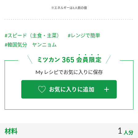
採用情報
環境への取り組み
※エネルギーは1人前の値
かおりの蔵
ミツカンの歴史
クイック調味料
レモン果汁
ニュースリリース
つゆ
水の文化センター（アーカイブ）
鍋なび
#スピード（主食・主菜）
#レンジで簡単
ふりかけ
おすしの素
お客様相談センター
納豆のサイト
#韓国気分 ヤンニョム
ZENB initiative
PIN印
お客様の声をいかしました
炊き込みご飯の素
米飯用調味液
三ツ判山吹
My レシピでお気に入りに保存
販売終了製品のご案内
千夜
MIM（ミツカンミュージアム）
納豆
Fibee
よくあるご質問
お気に入りに追加
スペシャルサイト
お酢を知ろう！
各部門が大切にしていること
お問い合わせ
すしラボ
地図から取り扱い店舗を探す
ぽん酢サワー
おいしさと健康への取り組み
1
材料
納豆の豆知識
人分