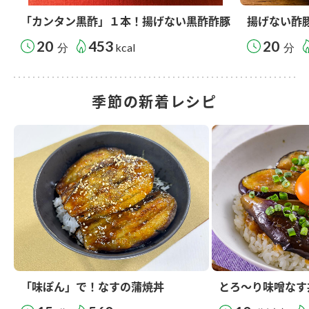
「カンタン黒酢」１本！揚げない黒酢酢豚
揚げない酢
20
453
20
分
kcal
分
季節の新着レシピ
「味ぽん」で！なすの蒲焼丼
とろ～り味噌なす