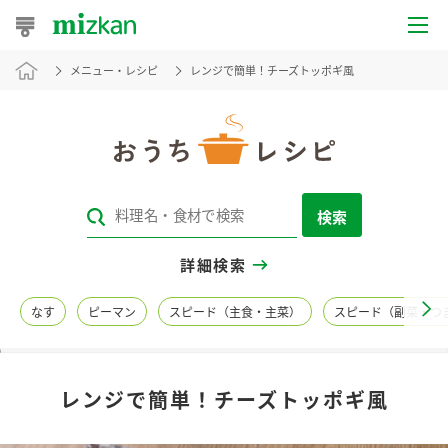
メニュー・レシピ
レンジで簡単！チーズトッポギ風
おうちレシピ
おすすめレシピ
レシピ特集
検索
レシピカテゴリ一覧
詳細検索
商品からレシピを探す
なす
ピーマン
スピード（主食・主菜）
スピード（副菜・つ
レシピ名特集
レンジで簡単！チーズトッポギ風
商品情報