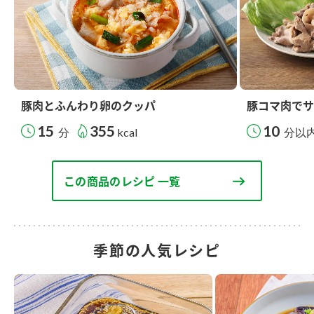
豚肉とふんわり卵のクッパ
豚コマ肉でサ
15
355
10
分
kcal
分以
この商品のレシピ 一覧
季節の人気レシピ