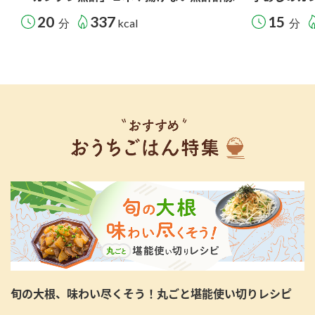
20
337
15
分
kcal
分
旬の大根、味わい尽くそう！丸ごと堪能使い切りレシピ