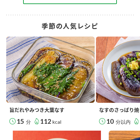
季節の人気レシピ
旨だれやみつき大葉なす
なすのさっぱり焼
15
112
10
分
kcal
分以内