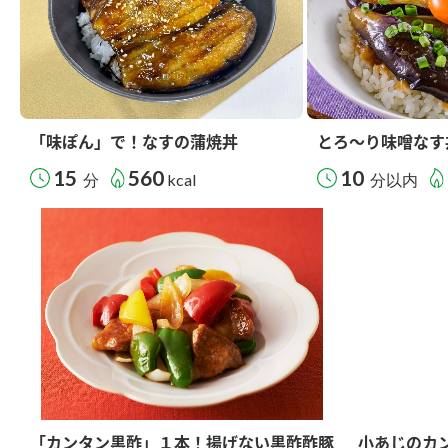
「味ぽん」で！なすの蒲焼丼
とろ～り味噌なす
15
560
10
分
kcal
分以内
「カンタン黒酢」１本！揚げない黒酢酢豚
小あじのカ