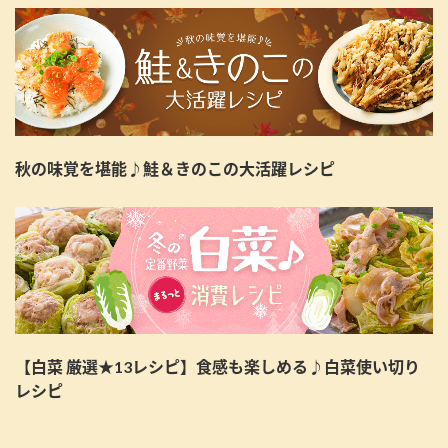
秋の味覚を堪能♪鮭＆きのこの大活躍レシピ
【白菜 厳選★13レシピ】食感も楽しめる♪白菜使い切り
レシピ