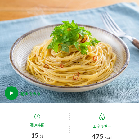
商品カテゴリ
新商品一覧
酢
調味酢
キャンペーン情報
お酢ドリンク
ぽん酢
ブランド・スペシャルサイト
ブランド・スペシャルサイト トップ
みりん風・料理酒
鍋用調味料
商品ブランドサイト
企業情報
Fibee（ファイビー）
国内事業概要
動画でみる
くらしプラ酢
つゆ
たれ
カンタン酢
ミツカングループについて
お酢ドリンク
ミツカンを知る
企業理念
スープ
中華
調理時間
エネルギー
味ぽん
15
475
分
kcal
ぽん酢