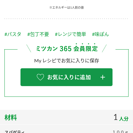
採用情報
環境への取り組み
※エネルギーは1人前の値
かおりの蔵
ミツカンの歴史
クイック調味料
レモン果汁
ニュースリリース
つゆ
水の文化センター（アーカイブ）
鍋なび
#パスタ
#包丁不要
#レンジで簡単
#味ぽん
ふりかけ
おすしの素
お客様相談センター
納豆のサイト
ZENB initiative
PIN印
お客様の声をいかしました
炊き込みご飯の素
米飯用調味液
My レシピでお気に入りに保存
三ツ判山吹
販売終了製品のご案内
千夜
MIM（ミツカンミュージアム）
お気に入りに追加
納豆
Fibee
よくあるご質問
スペシャルサイト
お酢を知ろう！
各部門が大切にしていること
お問い合わせ
すしラボ
地図から取り扱い店舗を探す
1
ぽん酢サワー
材料
人分
おいしさと健康への取り組み
納豆の豆知識
スパゲティ
１００ｇ