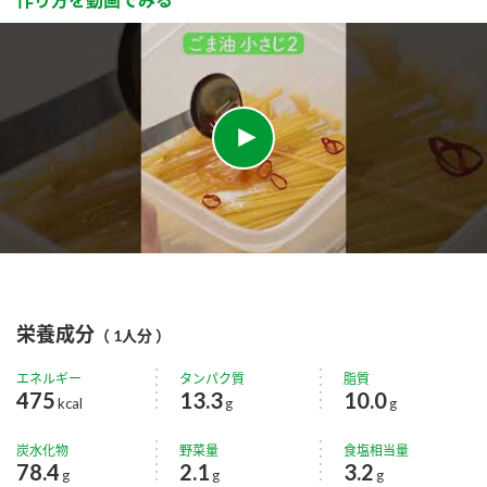
栄養成分
（ 1人分 ）
エネルギー
タンパク質
脂質
475
13.3
10.0
kcal
g
g
炭水化物
野菜量
食塩相当量
78.4
2.1
3.2
g
g
g