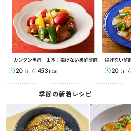
「カンタン黒酢」１本！揚げない黒酢酢豚
揚げない酢
20
453
20
分
kcal
分
季節の新着レシピ