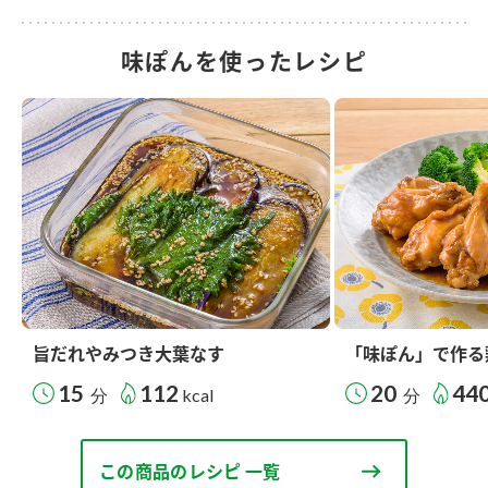
味ぽんを使ったレシピ
旨だれやみつき大葉なす
「味ぽん」で作る
15
112
20
44
分
kcal
分
この商品のレシピ 一覧