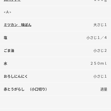
鍋奉行マニュアル
ミツカン公式通販
ミツカンのCM
キッザニア東京「ぽん酢工房」
<Ａ>
ロングセラー商品 ＋ おすすめレシピ
ミツカン 味ぽん
大さじ１
人気商品 ＋ おすすめレシピ
塩
小さじ１／４
ごま油
小さじ２
検索
水
２５０ｍｌ
業務用サイト
ミツカングループについて
製造所固有記号一覧
おろしにんにく
小さじ１
赤とうがらし （小口切り）
適量