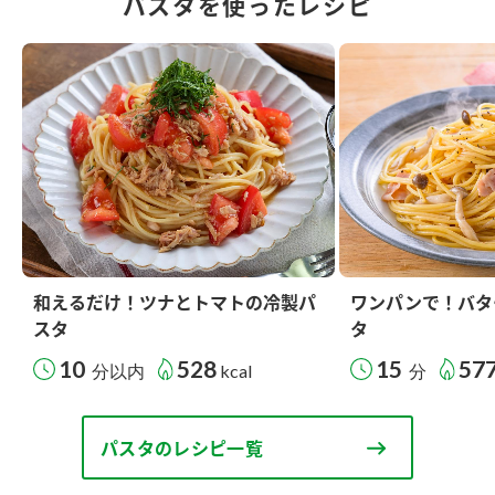
パスタを使ったレシピ
和えるだけ！ツナとトマトの冷製パ
ワンパンで！バタ
スタ
タ
10
528
15
57
分以内
kcal
分
パスタのレシピ一覧