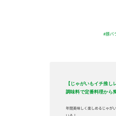
#豚バ
【じゃがいもイチ推しレ
調味料で定番料理から
年間美味しく楽しめるじゃが
いろ！