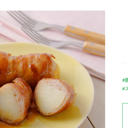
す。
テーマとし
活動を行っ
た。
MIM（ミツカンミュ
各部門が
スープ
中華
クイック調味料
レモン果汁
ふりか
ージアム）
いること
ミツカンの酢づくりの
「未来ビジ
歴史などが学べる体験
実現に向け
型博物館です。
取り組みを
す。
納豆
Fibee
キッザニア東京「ぽ
#
ん酢工房」
#
味ぽんやお酢について
楽しく学べるパビリオ
ンです。
ibee（ファイビ
くらしプラ酢
カンタン酢