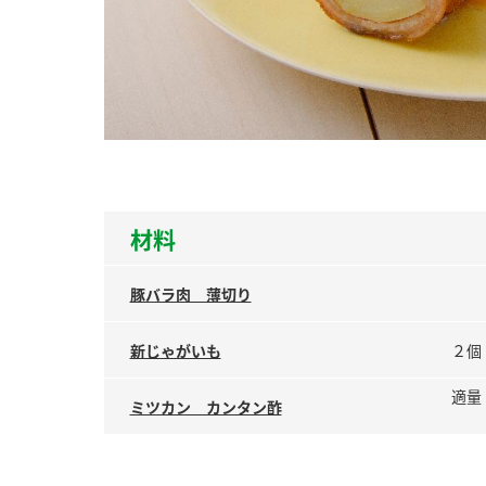
ー
お
材料
豚バラ肉 薄切り
新じゃがいも
２個
適量
ミツカン カンタン酢