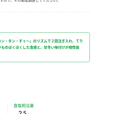
すので、その都度調整してください。
り
カン・タン・すぅ～」のリズムで２回注ぎ入れ、てり
いものほくほくした食感と、甘辛い味付けが相性抜
食塩相当量
2.5