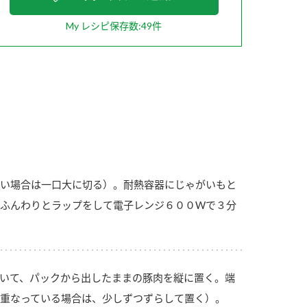
My レシピ保存数:49件
納豆の豆知識
鍋奉行マニュアル
ミツカンのCM
い場合は一口大に切る）。耐熱容器にじゃがいもと
ふんわりとラップをして電子レンジ６００Wで３分
いて、パックから出したままの豚肉を縦に置く。端
重なっている場合は、少しずつずらして置く）。