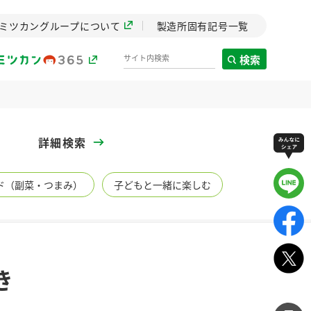
ミツカングループについて
製造所固有記号一覧
検索
製造所固有記号一覧
詳細検索
歴史
ド（副菜・つまみ）
子どもと一緒に楽しむ
までのミ
と挑戦の
します。
センター
ZENB initiative
き
イブ）
料理酒
鍋用調味料
つゆ
たれ
植物を可能な限りまる
ごと使ったZENBのコン
設立。「水」を