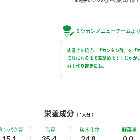
※電子レンジの加熱時間は目安で
ミツカンメニューチームよ
肉巻きを焼き、「カンタン酢」を「
てりになるまで煮詰めます！じゃが
群！作り置きにも。
栄養成分
（ 1人分 ）
タンパク質
脂質
炭水化物
野菜量
15.1
35.4
24.8
0.0