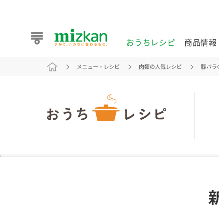
おうちレシピ
商品情報
メニュー・レシピ
肉類の人気レシピ
豚バラ
おうちレシピ
商品情報 トップ
企業情報 トップ
お客様相談センター トップ
ミツカン公式通販
業務用サイト
また食べたいが見つかる。ミツカンからのおすすめレシピを
おうちレシピ トップ