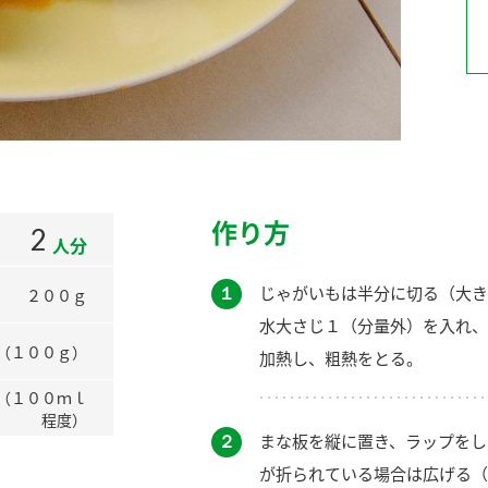
）
酢を知ろう！
すしラボ
ぽん酢サワー
作り方
2
人分
１
じゃがいもは半分に切る（大き
２００ｇ
水大さじ１（分量外）を入れ、
（１００ｇ）
加熱し、粗熱をとる。
（１００ｍｌ
程度）
２
まな板を縦に置き、ラップをし
が折られている場合は広げる（