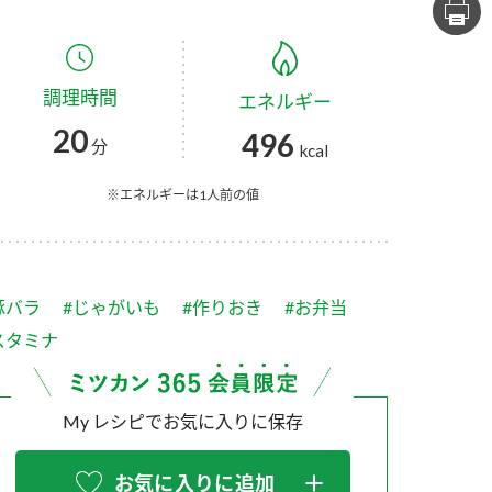
セプトをご紹介しま
た社会貢献
す。
ていまし
調理時間
エネルギー
大切にして
おいしさと健康への
け
おすしの素
炊き込みご飯の素
米飯用調味液
20
496
取り組み
分
kcal
ョン宣言」
ミツカンの研究成果と
た各部門の
おいしさと健康に役立
※エネルギーは1人前の値
ご紹介しま
つ情報をご紹介しま
す。
豚バラ
#じゃがいも
#作りおき
#お弁当
スタミナ
My レシピでお気に入りに保存
お酢ドリンク
味ぽん
ぽん酢
お気に入りに追加