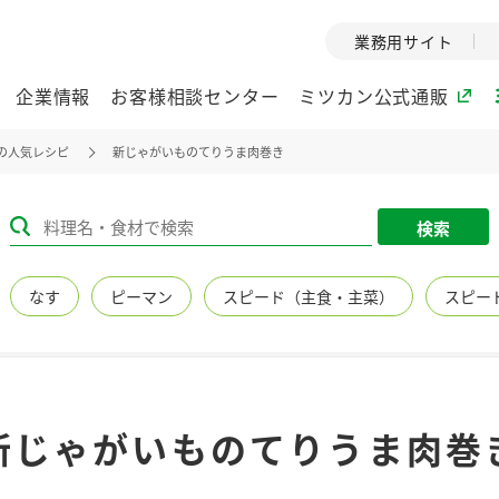
業務用サイト
企業情報
お客様相談センター
ミツカン公式通販
の人気レシピ
新じゃがいものてりうま肉巻き
ミツカングループについて
検索
企業理念
ミツカンの
なす
ピーマン
スピード（主食・主菜）
スピー
ミツカングループの企
創業から現在
業理念をご紹介しま
ツカンの変革
す。
歴史をご紹介
ご紹介します。
環境への取り組み
水の文化
新じゃがいものてりうま肉巻
（アーカ
酢
調味酢
お酢ドリンク
ぽん酢
みりん風・
ミツカンの環境への取
り組みをご紹介しま
1999年