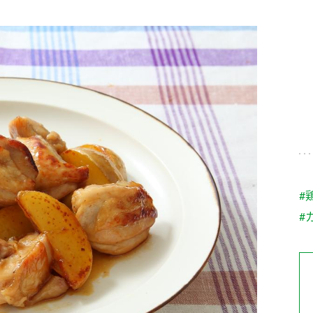
す。
テーマとし
活動を行っ
た。
MIM（ミツカンミュ
各部門が
スープ
中華
クイック調味料
レモン果汁
ふりか
ージアム）
いること
ミツカンの酢づくりの
「未来ビジ
歴史などが学べる体験
実現に向け
型博物館です。
取り組みを
す。
納豆
Fibee
キッザニア東京「ぽ
#
ん酢工房」
#
味ぽんやお酢について
楽しく学べるパビリオ
ンです。
ibee（ファイビ
くらしプラ酢
カンタン酢