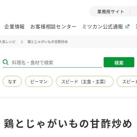
業務用サイト
企業情報
お客様相談センター
ミツカン公式通販
人気レシピ
鶏とじゃがいもの甘酢炒め
ミツカングループについて
検索
企業理念
ミツカンの
なす
ピーマン
スピード（主食・主菜）
スピー
ミツカングループの企
創業から現在
業理念をご紹介しま
ツカンの変革
す。
歴史をご紹介
ご紹介します。
環境への取り組み
水の文化
鶏とじゃがいもの甘酢炒め
（アーカ
酢
調味酢
お酢ドリンク
ぽん酢
みりん風・
ミツカンの環境への取
り組みをご紹介しま
1999年