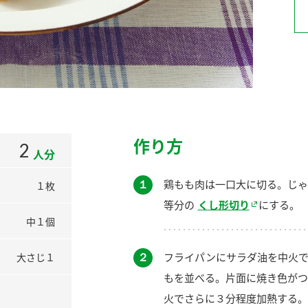
）
酢を知ろう！
すしラボ
ぽん酢サワー
作り方
2
人分
１
鶏もも肉は一口大に切る。じゃ
１枚
等分の
くし形切り
にする。
中１個
２
フライパンにサラダ油を中火で
大さじ１
もを並べる。片面に焼き色がつ
火でさらに３分程度加熱する。