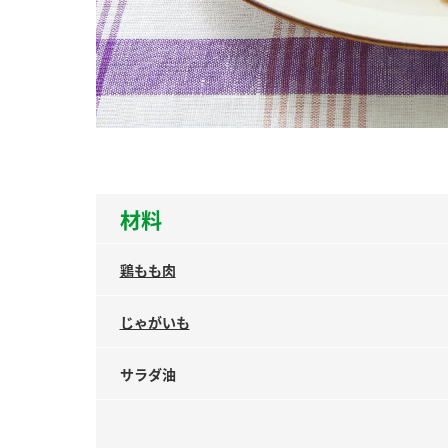
ー
お
材料
鶏もも肉
じゃがいも
サラダ油