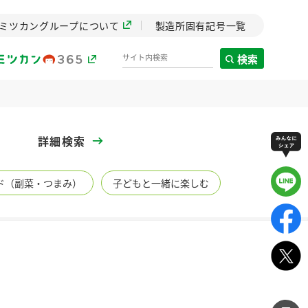
ミツカングループについて
製造所固有記号一覧
検索
製造所固有記号一覧
詳細検索
歴史
ド（副菜・つまみ）
子どもと一緒に楽しむ
までのミ
と挑戦の
します。
センター
ZENB initiative
イブ）
料理酒
鍋用調味料
つゆ
たれ
植物を可能な限りまる
ごと使ったZENBのコン
設立。「水」を