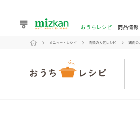
おうちレシピ
商品情報
メニュー・レシピ
肉類の人気レシピ
鶏肉の
おうちレシピ
商品情報 トップ
企業情報 トップ
お客様相談センター トップ
ミツカン公式通販
業務用サイト
また食べたいが見つかる。ミツカンからのおすすめレシピを
おうちレシピ トップ