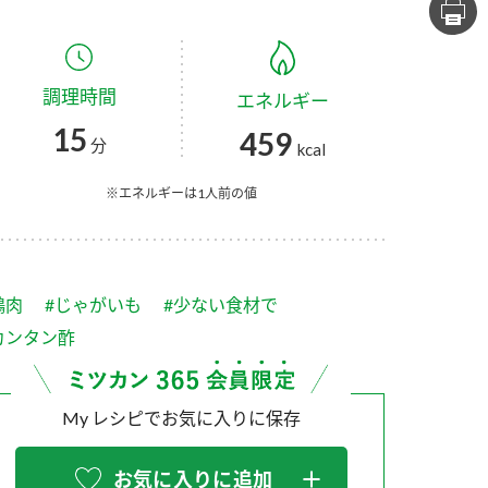
セプトをご紹介しま
た社会貢献
す。
ていまし
調理時間
エネルギー
大切にして
おいしさと健康への
け
おすしの素
炊き込みご飯の素
米飯用調味液
15
459
取り組み
分
kcal
ョン宣言」
ミツカンの研究成果と
た各部門の
おいしさと健康に役立
※エネルギーは1人前の値
ご紹介しま
つ情報をご紹介しま
す。
鶏肉
#じゃがいも
#少ない食材で
カンタン酢
My レシピでお気に入りに保存
お酢ドリンク
味ぽん
ぽん酢
お気に入りに追加