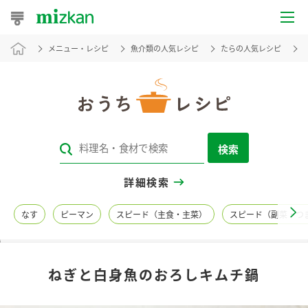
メニュー・レシピ
魚介類の人気レシピ
たらの人気レシピ
おうちレシピ
おすすめレシピ
レシピ特集
検索
レシピカテゴリ一覧
詳細検索
商品からレシピを探す
なす
ピーマン
スピード（主食・主菜）
スピード（副菜・つ
レシピ名特集
ねぎと白身魚のおろしキムチ鍋
商品情報