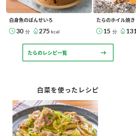
白身魚のぽんせいろ
たらのホイル焼き
30
275
15
13
分
kcal
分
たらのレシピ一覧
白菜を使ったレシピ