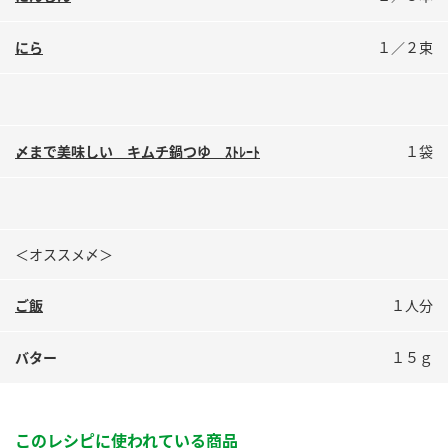
にら
１／２束
〆まで美味しい キムチ鍋つゆ ｽﾄﾚｰﾄ
１袋
＜オススメ〆＞
ご飯
１人分
バター
１５ｇ
このレシピに使われている商品