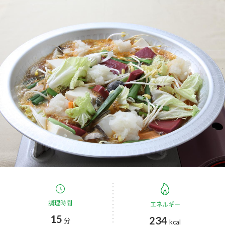
商品カテゴリ
新商品一覧
酢
調味酢
キャンペーン情報
お酢ドリンク
ぽん酢
ブランド・スペシャルサイト
ブランド・スペシャルサイト トップ
みりん風・料理酒
鍋用調味料
商品ブランドサイト
企業情報
Fibee（ファイビー）
国内事業概要
くらしプラ酢
つゆ
たれ
カンタン酢
ミツカングループについて
お酢ドリンク
ミツカンを知る
企業理念
スープ
中華
調理時間
エネルギー
味ぽん
15
234
分
kcal
ぽん酢