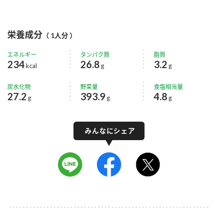
栄養成分
（ 1人分 ）
エネルギー
タンパク質
脂質
234
26.8
3.2
kcal
g
g
炭水化物
野菜量
食塩相当量
27.2
393.9
4.8
g
g
g