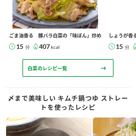
ごま油香る 豚バラ白菜の「味ぽん」炒め
しょうが香
15
407
15
分
kcal
分
白菜のレシピ一覧
〆まで美味しい キムチ鍋つゆ ストレー
トを使ったレシピ