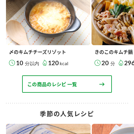
〆のキムチチーズリゾット
きのこのキムチ鍋
10
120
20
29
分以内
kcal
分
この商品のレシピ 一覧
季節の人気レシピ