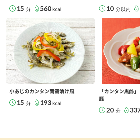
15
560
10
分
kcal
分以内
小あじのカンタン南蛮漬け風
「カンタン黒酢」
豚
15
193
分
kcal
20
33
分