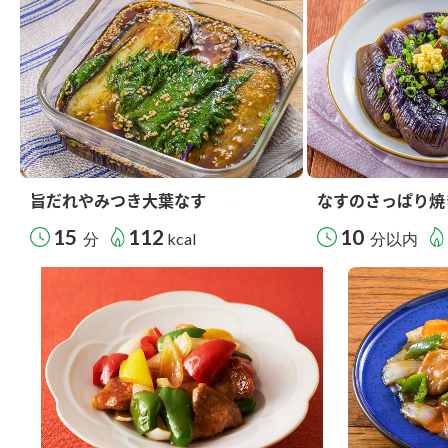
旨だれやみつき大葉なす
なすのさっぱり焼
15
112
10
分
kcal
分以内