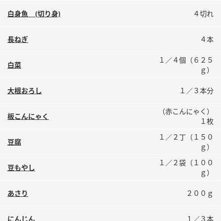
鍋奉行マニュアル
ミツカン公式通販
白身魚 (切り身)
４切れ
ミツカンのCM
キッザニア東京「ぽん酢工房」
長ねぎ
４本
ロングセラー商品 ＋ おすすめレシピ
人気商品 ＋ おすすめレシピ
１／４個（６２５
白菜
ｇ）
大根おろし
１／３本分
検索
（赤こんにゃく）
板こんにゃく
１枚
業務用サイト
ミツカングループについて
製造所固有記号一覧
１／２丁（１５０
豆腐
ｇ）
１／２袋（１００
豆もやし
ｇ）
あさり
２００ｇ
にんじん
１／３本