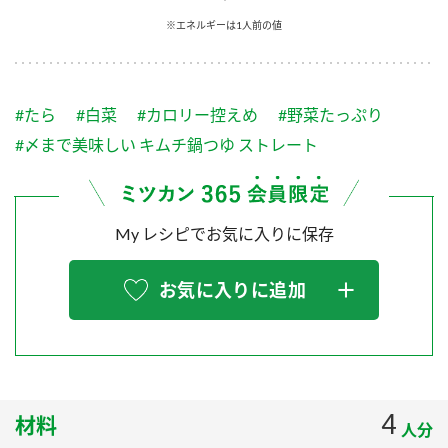
採用情報
環境への取り組み
※エネルギーは1人前の値
かおりの蔵
ミツカンの歴史
クイック調味料
レモン果汁
ニュースリリース
つゆ
水の文化センター（アーカイブ）
鍋なび
#たら
#白菜
#カロリー控えめ
#野菜たっぷり
ふりかけ
おすしの素
お客様相談センター
納豆のサイト
#〆まで美味しい キムチ鍋つゆ ストレート
ZENB initiative
PIN印
お客様の声をいかしました
炊き込みご飯の素
米飯用調味液
三ツ判山吹
My レシピでお気に入りに保存
販売終了製品のご案内
千夜
MIM（ミツカンミュージアム）
納豆
Fibee
よくあるご質問
お気に入りに追加
スペシャルサイト
お酢を知ろう！
各部門が大切にしていること
お問い合わせ
すしラボ
地図から取り扱い店舗を探す
ぽん酢サワー
おいしさと健康への取り組み
4
材料
納豆の豆知識
人分