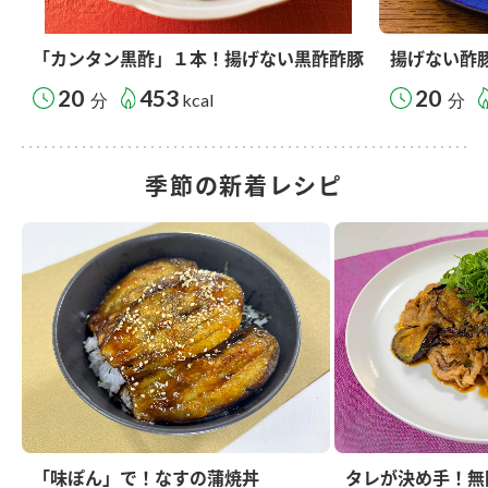
「カンタン黒酢」１本！揚げない黒酢酢豚
揚げない酢
20
453
20
分
kcal
分
季節の新着レシピ
「味ぽん」で！なすの蒲焼丼
タレが決め手！無