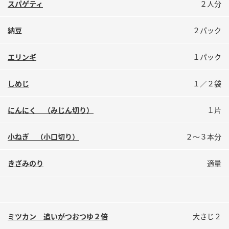
スパゲティ
２人分
鍋奉行マニュアル
ミツカン公式通販
ミツカンのCM
キッザニア東京「ぽん酢工房」
納豆
２パック
ロングセラー商品 ＋ おすすめレシピ
エリンギ
１パック
人気商品 ＋ おすすめレシピ
しめじ
１／２袋
検索
にんにく （みじん切り）
１片
業務用サイト
ミツカングループについて
製造所固有記号一覧
小ねぎ （小口切り）
２～３本分
きざみのり
適量
ミツカン 追いがつおつゆ２倍
大さじ２