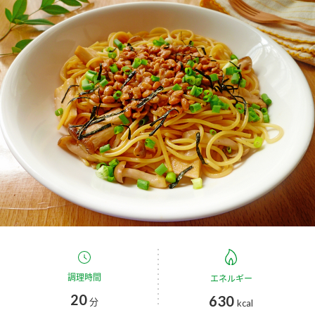
商品カテゴリ
新商品一覧
酢
調味酢
キャンペーン情報
お酢ドリンク
ぽん酢
ブランド・スペシャルサイト
ブランド・スペシャルサイト トップ
みりん風・料理酒
鍋用調味料
商品ブランドサイト
企業情報
Fibee（ファイビー）
国内事業概要
くらしプラ酢
つゆ
たれ
カンタン酢
ミツカングループについて
お酢ドリンク
調理時間
エネルギー
ミツカンを知る
企業理念
スープ
中華
味ぽん
20
630
分
kcal
ぽん酢