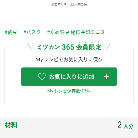
採用情報
環境への取り組み
※エネルギーは1人前の値
かおりの蔵
ミツカンの歴史
クイック調味料
レモン果汁
ニュースリリース
つゆ
水の文化センター（アーカイブ）
鍋なび
#納豆
#パスタ
#くめ納豆 秘伝金印ミニ３
ふりかけ
おすしの素
お客様相談センター
納豆のサイト
ZENB initiative
PIN印
お客様の声をいかしました
My レシピでお気に入りに保存
炊き込みご飯の素
米飯用調味液
三ツ判山吹
販売終了製品のご案内
千夜
お気に入りに追加
MIM（ミツカンミュージアム）
納豆
Fibee
よくあるご質問
スペシャルサイト
My レシピ保存数:13件
お酢を知ろう！
各部門が大切にしていること
お問い合わせ
すしラボ
地図から取り扱い店舗を探す
ぽん酢サワー
2
材料
人分
おいしさと健康への取り組み
納豆の豆知識