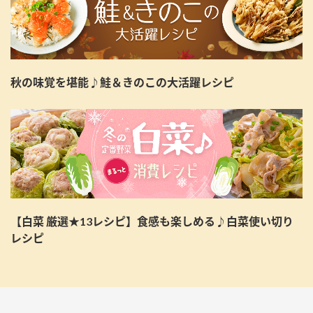
秋の味覚を堪能♪鮭＆きのこの大活躍レシピ
【白菜 厳選★13レシピ】食感も楽しめる♪白菜使い切り
レシピ