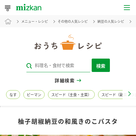
メニュー・レシピ
その他の人気レシピ
納豆の人気レシピ
おうちレシピ
おすすめレシピ
レシピ特集
検索
レシピカテゴリ一覧
詳細検索
商品からレシピを探す
なす
ピーマン
スピード（主食・主菜）
スピード（副菜・つ
レシピ名特集
柚子胡椒納豆の和風きのこパスタ
商品情報