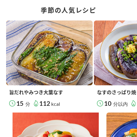
季節の人気レシピ
旨だれやみつき大葉なす
なすのさっぱり焼
15
112
10
分
kcal
分以内