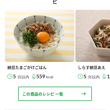
ピ
納豆たまごかけごはん
しらす納豆あえ
5
559
5
1
分以内
kcal
分以内
この商品のレシピ 一覧