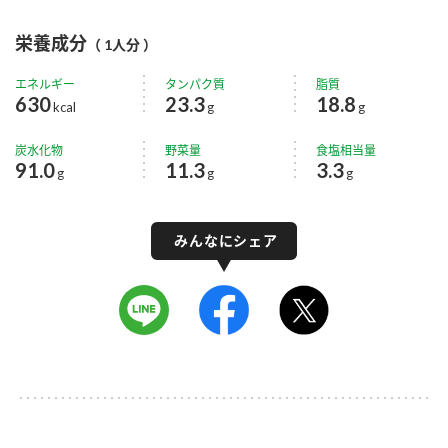
栄養成分
（ 1人分 ）
エネルギー
タンパク質
脂質
630
23.3
18.8
kcal
g
g
炭水化物
野菜量
食塩相当量
91.0
11.3
3.3
g
g
g