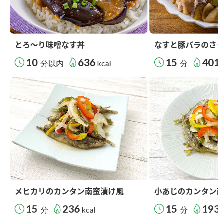
とろ～り味噌なす丼
なすと豚バラのさ
10
636
15
40
分以内
kcal
分
メヒカリのカンタン南蛮漬け風
小あじのカンタン
15
236
15
19
分
kcal
分