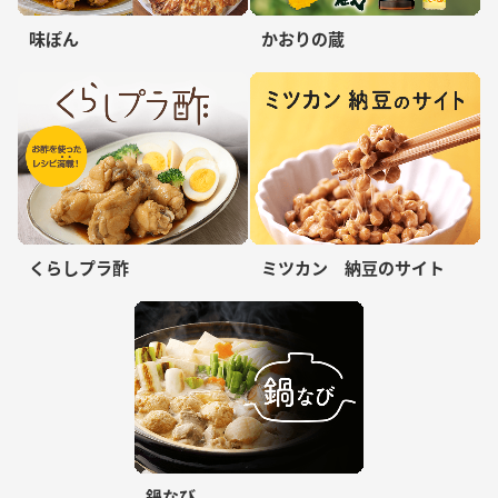
味ぽん
かおりの蔵
くらしプラ酢
ミツカン 納豆のサイト
鍋なび