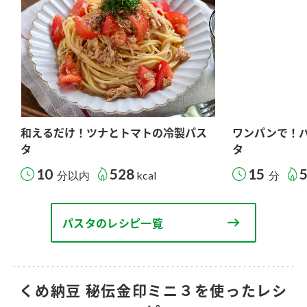
和えるだけ！ツナとトマトの冷製パス
ワンパンで！
タ
タ
10
528
15
分以内
kcal
分
パスタのレシピ一覧
くめ納豆 秘伝金印ミニ３を使ったレシ