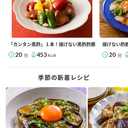
「カンタン黒酢」１本！揚げない黒酢酢豚
揚げない酢
20
453
20
分
kcal
分
季節の新着レシピ