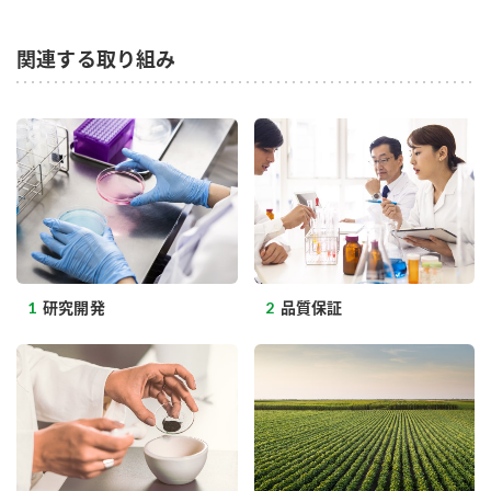
鍋奉行マニュアル
ミツカン公式通販
ミツカンのCM
キッザニア東京「ぽん酢工房」
関連する取り組み
ロングセラー商品 ＋ おすすめレシピ
人気商品 ＋ おすすめレシピ
検索
業務用サイト
ミツカングループについて
製造所固有記号一覧
1
研究開発
2
品質保証