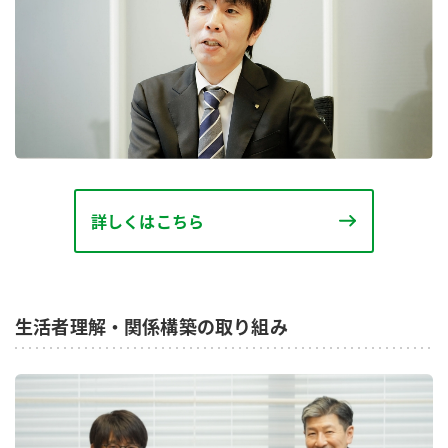
商品カテゴリ
新商品一覧
酢
調味酢
キャンペーン情報
お酢ドリンク
ぽん酢
ブランド・スペシャルサイト
ブランド・スペシャルサイト トップ
詳しくはこちら
みりん風・料理酒
鍋用調味料
商品ブランドサイト
企業情報
Fibee（ファイビー）
国内事業概要
くらしプラ酢
つゆ
たれ
生活者理解・関係構築の取り組み
カンタン酢
ミツカングループについて
お酢ドリンク
ミツカンを知る
企業理念
スープ
中華
味ぽん
ぽん酢