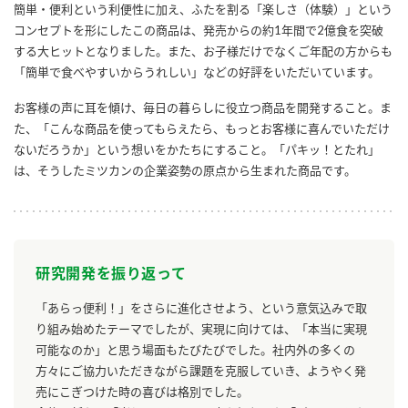
簡単・便利という利便性に加え、ふたを割る「楽しさ（体験）」という
コンセプトを形にしたこの商品は、発売からの約1年間で2億食を突破
する大ヒットとなりました。また、お子様だけでなくご年配の方からも
「簡単で食べやすいからうれしい」などの好評をいただいています。
お客様の声に耳を傾け、毎日の暮らしに役立つ商品を開発すること。ま
た、「こんな商品を使ってもらえたら、もっとお客様に喜んでいただけ
ないだろうか」という想いをかたちにすること。「パキッ！とたれ」
は、そうしたミツカンの企業姿勢の原点から生まれた商品です。
研究開発を振り返って
「あらっ便利！」をさらに進化させよう、という意気込みで取
り組み始めたテーマでしたが、実現に向けては、「本当に実現
可能なのか」と思う場面もたびたびでした。社内外の多くの
方々にご協力いただきながら課題を克服していき、ようやく発
売にこぎつけた時の喜びは格別でした。