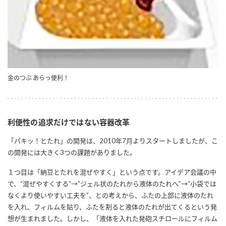
採用情報
環境への取り組み
かおりの蔵
ミツカンの歴史
クイック調味料
レモン果汁
ニュースリリース
つゆ
水の文化センター（アーカイブ）
鍋なび
ふりかけ
おすしの素
お客様相談センター
納豆のサイト
金のつぶ あらっ便利！
ZENB initiative
PIN印
お客様の声をいかしました
炊き込みご飯の素
米飯用調味液
三ツ判山吹
販売終了製品のご案内
千夜
利便性の追求だけではない容器改革
MIM（ミツカンミュージアム）
納豆
Fibee
「パキッ！とたれ」の開発は、2010年7月よりスタートしましたが、こ
よくあるご質問
スペシャルサイト
の開発には大きく3つの課題がありました。
お酢を知ろう！
各部門が大切にしていること
お問い合わせ
１つ目は「納豆とたれを混ぜやすく」という点です。アイデア会議の中
すしラボ
で、“混ぜやすくする”→“ジェル状のたれから液体のたれへ”→“小袋では
地図から取り扱い店舗を探す
なくより使いやすい工夫を”、との考えから、ふたの上部に液体のたれ
ぽん酢サワー
を入れ、フィルムを貼り、ふたを割ると液体のたれが出てくるという発
おいしさと健康への取り組み
納豆の豆知識
想が生まれました。しかし、「液体を入れた発砲スチロールにフィルム