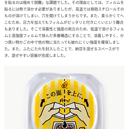
を貼るのは極めて困難」な課題でした。その理由としては、フィルムを
鍋奉行マニュアル
ミツカン公式通販
貼るには熱で溶かす必要がありましたが、高温では発砲スチロールその
ミツカンのCM
キッザニア東京「ぽん酢工房」
ものが溶けてしまい、穴を開けてしまうからです。また、柔らかくてへ
こむため、圧力を加えてもフィルムがピッタリと付きにくいという難点
ロングセラー商品 ＋ おすすめレシピ
もありました。そこで溶着性と強度の両立のため、低温で溶けるフィル
人気商品 ＋ おすすめレシピ
ムと高強度フィルムで挟んだ多層構造にすることで、溶着しやすく、か
つ買い物かごの中で他の物に当たっても破れにくい強度を確保しまし
た。また、ふたにたれを封入したことで、納豆を混ぜるスペースがで
き、混ぜやすい容器が完成しました。
検索
業務用サイト
ミツカングループについて
製造所固有記号一覧