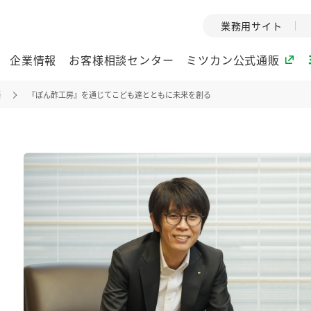
業務用サイト
企業情報
お客様相談センター
ミツカン公式通販
築
『ぽん酢工房』を通じてこども達とともに未来を創る
ミツカングループについて
企業理念
ミツカンの
ミツカングループの企
創業から現在
業理念をご紹介しま
ツカンの変革
す。
歴史をご紹介
ご紹介します。
環境への取り組み
水の文化
（アーカ
酢
調味酢
お酢ドリンク
ぽん酢
みりん風・
ミツカンの環境への取
り組みをご紹介しま
1999年