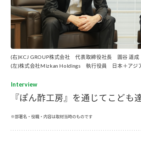
す。
テーマとし
活動を行っ
た。
MIM（ミツカンミュ
各部門が
スープ
中華
クイック調味料
レモン果汁
ふりか
ージアム）
いること
ミツカンの酢づくりの
「未来ビジ
歴史などが学べる体験
実現に向け
(右)KCJ GROUP株式会社
代表取締役社長 圓谷 道成
型博物館です。
取り組みを
(左)株式会社Mizkan Holdings
執行役員 日本＋アジア
す。
納豆
Fibee
Interview
キッザニア東京「ぽ
ん酢工房」
『ぽん酢工房』を通じてこども
味ぽんやお酢について
楽しく学べるパビリオ
ンです。
※部署名・役職・内容は取材当時のものです
ibee（ファイビ
くらしプラ酢
カンタン酢