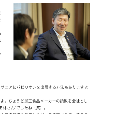
和
話
館
ど
り
ろ
さ
い
っ
ッザニアにパビリオンを出展する方法もありますよ
すよ。ちょうど加工食品メーカーの誘致を会社とし
る林さん”でしたね（笑）。