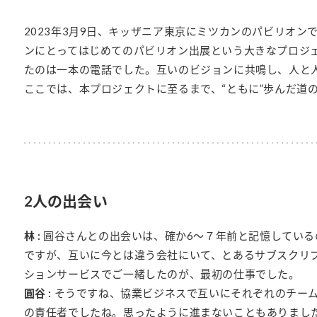
）
2023年3月9日、キッザニア東京にミツカンのパビリオ
ンにとってはじめてのパビリオン出展という大きなプロジ
たのは一本の電話でした。互いのビジョンに共鳴し、人と
ここでは、本プロジェクトに至るまで、“ともに”歩んだ道
酢を知ろう！
すしラボ
ぽん酢サワー
2人の出会い
林 :
圓谷さんとの出会いは、確か6～７年前と記憶している
ですが、互いに今とは違う会社にいて、とあるサブスクリ
ションサービスでご一緒したのが、最初の仕事でした。
圓谷 :
そうですね、協業ビジネスで互いにそれぞれのチー
の責任者でしたね。思ったように進まないこともありまし