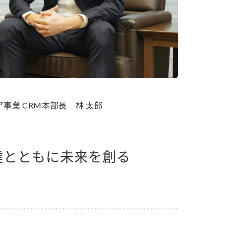
セプトをご紹介しま
た社会貢献
す。
ていまし
大切にして
おいしさと健康への
け
おすしの素
炊き込みご飯の素
米飯用調味液
取り組み
ョン宣言」
ミツカンの研究成果と
た各部門の
おいしさと健康に役立
ご紹介しま
つ情報をご紹介しま
事業 CRM本部長 林 太郎
す。
達とともに未来を創る
お酢ドリンク
味ぽん
ぽん酢