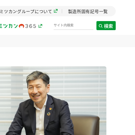
ミツカングループについて
製造所固有記号一覧
検索
製造所固有記号一覧
歴史
までのミ
と挑戦の
します。
センター
ZENB initiative
イブ）
料理酒
鍋用調味料
つゆ
たれ
植物を可能な限りまる
ごと使ったZENBのコン
設立。「水」を