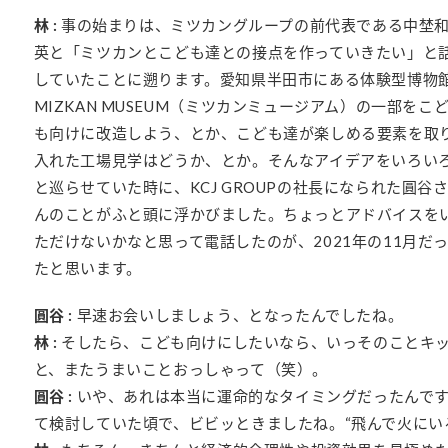
林 :
事の始まりは、ミツカングループの前代表である中埜
英と「ミツカンとこども達との接点を作っていきたい」と
していたことに遡ります。愛知県半田市にある体験型博物
MIZKAN MUSEUM（ミツカンミュージアム）の一部をこ
も向けに改造しよう、とか、こども達が楽しめる要素を取
入れた工場見学はどうか、とか。そんなアイデアをいろい
と巡らせていた時に、KCJ GROUPの社長になられた圓谷
んのことがふと頭に浮かびました。ちょっとアドバイスを
ただけないかなと思って電話したのが、2021年の11月だ
たと思います。
圓谷 :
早速お会いしましょう、となったんでしたね。
林 :
そしたら、こども向けにしたいなら、いっそのことキ
と、またうまいことおっしゃって（笑）。
圓谷 :
いや、あれは本当に運命的なタイミングだったんで
て検討していた頃で、ビビッときましたね。“飛んで火にい