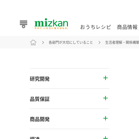
おうちレシピ
商品情報
各部門が大切にしていること
生活者理解・関係構
おうちレシピ
商品情報 トップ
企業情報 トップ
お客様相談センター トップ
ミツカン公式通販
業務用サイト
研究開発
品質保証
また食べたいが見つかる。ミツカンからのおすすめレシピを
商品開発
おうちレシピ トップ