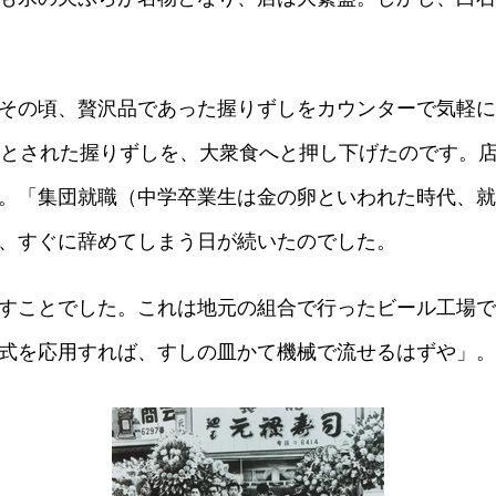
）
その頃、贅沢品であった握りずしをカウンターで気軽に
沢とされた握りずしを、大衆食へと押し下げたのです。
。「集団就職（中学卒業生は金の卵といわれた時代、就
酢を知ろう！
すしラボ
ぽん酢サワー
、すぐに辞めてしまう日が続いたのでした。
すことでした。これは地元の組合で行ったビール工場で
式を応用すれば、すしの皿かて機械で流せるはずや」。