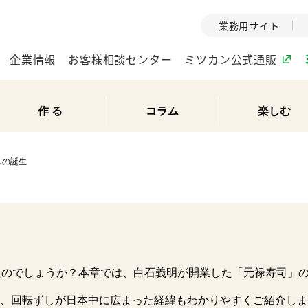
業務用サイト
企業情報
お客様相談センター
ミツカン公式通販
作 る
コラム
楽しむ
ミツカングループについて
しの誕生
企業理念
ミツカンの
ミツカングループの企
創業から現在
業理念をご紹介しま
ツカンの変革
す。
歴史をご紹介
ご紹介します。
環境への取り組み
水の文化
たのでしょうか？本章では、白石義明が開業した「元禄寿司」の
（アーカ
酢
調味酢
お酢ドリンク
ぽん酢
みりん風・
ミツカンの環境への取
、回転ずしが日本中に広まった経緯もわかりやすくご紹介しま
り組みをご紹介しま
1999年