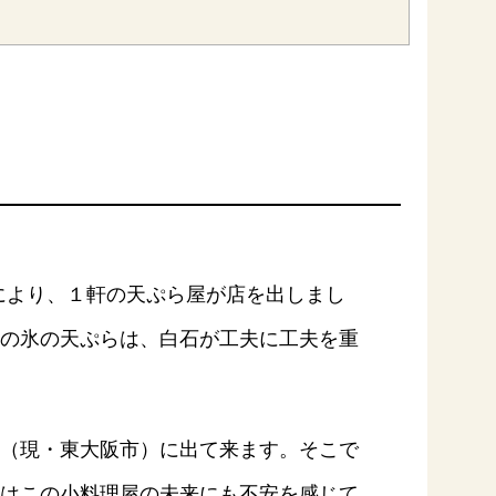
セプトをご紹介しま
た社会貢献
す。
ていまし
大切にして
おいしさと健康への
け
おすしの素
炊き込みご飯の素
米飯用調味液
取り組み
ョン宣言」
ミツカンの研究成果と
た各部門の
おいしさと健康に役立
ご紹介しま
つ情報をご紹介しま
す。
介により、１軒の天ぷら屋が店を出しまし
の氷の天ぷらは、白石が工夫に工夫を重
（現・東大阪市）に出て来ます。そこで
お酢ドリンク
味ぽん
ぽん酢
はこの小料理屋の未来にも不安を感じて