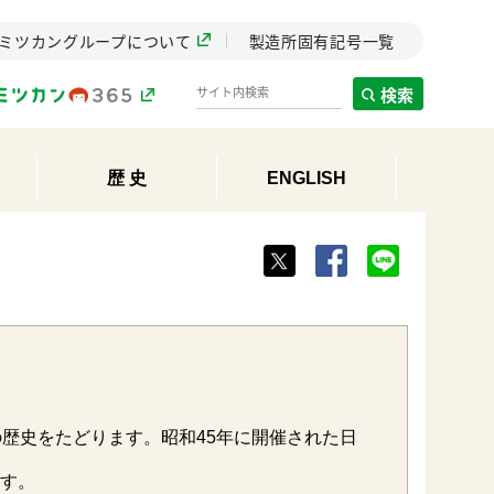
ミツカングループについて
製造所固有記号一覧
検索
歴 史
ENGLISH
製造所固有記号一覧
歴史
までのミ
と挑戦の
します。
センター
ZENB initiative
歴史をたどります。昭和45年に開催された日
イブ）
料理酒
鍋用調味料
つゆ
たれ
植物を可能な限りまる
す。
ごと使ったZENBのコン
設立。「水」を