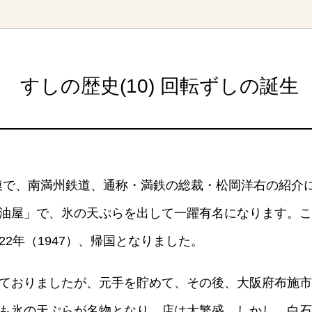
す。
テーマとし
活動を行っ
た。
MIM（ミツカンミュ
各部門が
スープ
中華
クイック調味料
レモン果汁
ふりか
すしの歴史(10) 回転ずしの誕生
ージアム）
いること
ミツカンの酢づくりの
「未来ビジ
歴史などが学べる体験
実現に向け
型博物館です。
取り組みを
す。
納豆
Fibee
・大連で、南満州鉄道、通称・満鉄の総裁・松岡洋右の紹
キッザニア東京「ぽ
ん酢工房」
油屋」で、氷の天ぷらを出して一躍有名になります。こ
味ぽんやお酢について
楽しく学べるパビリオ
2年（1947）、帰国となりました。
ンです。
ておりましたが、元手を貯めて、その後、大阪府布施市
ibee（ファイビ
くらしプラ酢
カンタン酢
も氷の天ぷらが名物となり、店は大繁盛。しかし、白石