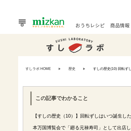
おうちレシピ
商品情報
おうちレシピ
商品情報 トップ
企業情報 トップ
お客様相談センター トップ
ミツカン公式通販
業務用サイト
すしラボ HOME
歴史
すしの歴史(10) 回転ず
▶
▶
この記事でわかること
また食べたいが見つかる。ミツカンからのおすすめレシピを
【すしの歴史（10）】回転ずしはいつ誕生し
おうちレシピ トップ
本万国博覧会で「廻る元禄寿司」として出店し