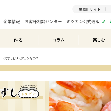
業務用サイト
企業情報
お客様相談センター
ミツカン公式通販
作 る
コラム
楽しむ
ミツカングループについて
(2)すしはナゼ2カンなの？
企業理念
ミツカンの
ミツカングループの企
創業から現在
業理念をご紹介しま
ツカンの変革
す。
歴史をご紹介
ご紹介します。
環境への取り組み
水の文化
（アーカ
酢
調味酢
お酢ドリンク
ぽん酢
みりん風・
ミツカンの環境への取
り組みをご紹介しま
1999年