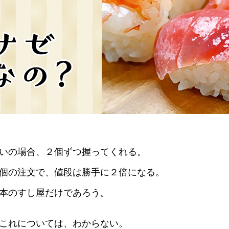
す。
テーマとし
活動を行っ
た。
MIM（ミツカンミュ
各部門が
スープ
中華
クイック調味料
レモン果汁
ふりか
ージアム）
いること
ミツカンの酢づくりの
「未来ビジ
歴史などが学べる体験
実現に向け
型博物館です。
取り組みを
す。
納豆
Fibee
キッザニア東京「ぽ
ん酢工房」
いの場合、２個ずつ握ってくれる。
味ぽんやお酢について
個の注文で、値段は勝手に２倍になる。
楽しく学べるパビリオ
ンです。
本のすし屋だけであろう。
ibee（ファイビ
くらしプラ酢
カンタン酢
これについては、わからない。