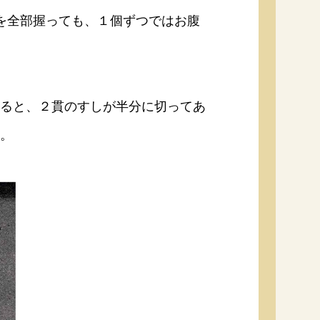
を全部握っても、１個ずつではお腹
ると、２貫のすしが半分に切ってあ
。
納豆の豆知識
鍋奉行マニュアル
ミツカンのCM