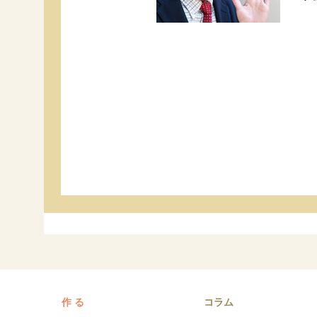
作 る
コラム