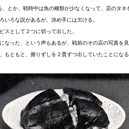
）
る、とか、戦時中は魚の種類が少なくなって、店のタネ
ろいろな説があるが、決め手には欠ける。
ビスとして２つに切って出した。
になった、という声もあるが、戦前のその店の写真を見
、もともと、握りずしを２貫ずつ出していたことになる
酢を知ろう！
すしラボ
ぽん酢サワー