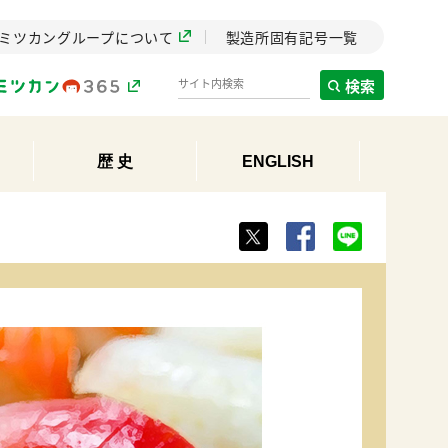
ミツカングループについて
製造所固有記号一覧
検索
歴 史
ENGLISH
製造所固有記号一覧
歴史
までのミ
と挑戦の
します。
センター
ZENB initiative
イブ）
料理酒
鍋用調味料
つゆ
たれ
植物を可能な限りまる
ごと使ったZENBのコン
設立。「水」を