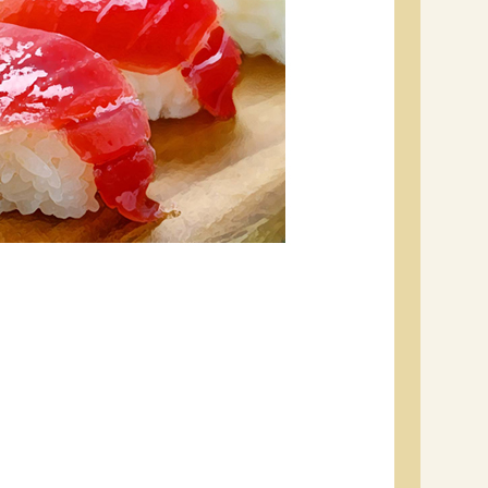
セプトをご紹介しま
た社会貢献
す。
ていまし
大切にして
おいしさと健康への
け
おすしの素
炊き込みご飯の素
米飯用調味液
取り組み
ョン宣言」
ミツカンの研究成果と
た各部門の
おいしさと健康に役立
ご紹介しま
つ情報をご紹介しま
す。
お酢ドリンク
味ぽん
ぽん酢