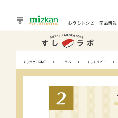
おうちレシピ
商品情報
おうちレシピ
商品情報 トップ
企業情報 トップ
お客様相談センター トップ
ミツカン公式通販
業務用サイト
すしラボ HOME
コラム
すしトリビア
▶
▶
▶
また食べたいが見つかる。ミツカンからのおすすめレシピを
おうちレシピ トップ