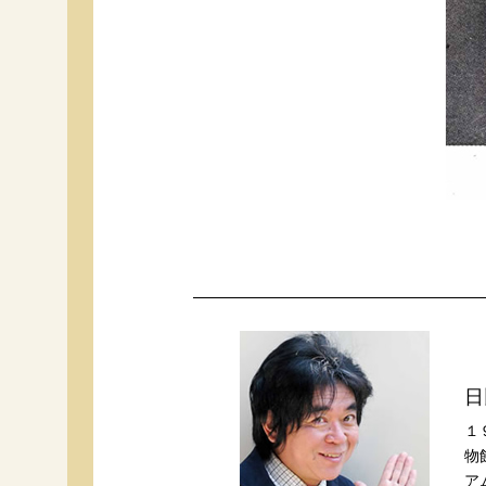
日
１
物
ア