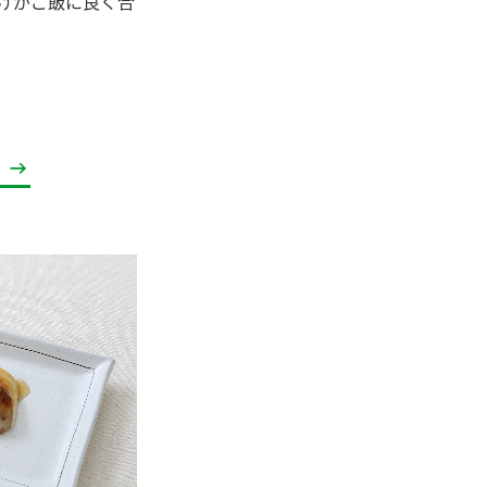
けがご飯に良く合
セプトをご紹介しま
た社会貢献
す。
ていまし
大切にして
おいしさと健康への
け
おすしの素
炊き込みご飯の素
米飯用調味液
取り組み
ョン宣言」
ミツカンの研究成果と
た各部門の
おいしさと健康に役立
ご紹介しま
つ情報をご紹介しま
す。
お酢ドリンク
味ぽん
ぽん酢