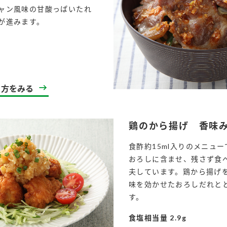
ャン風味の甘酸っぱいたれ
が進みます。
l
り方をみる
鶏のから揚げ 香味
食酢約15ml入りのメニュ
おろしに含ませ、残さず食
夫しています。鶏から揚げ
味を効かせたおろしだれと
す。
食塩相当量 2.9g