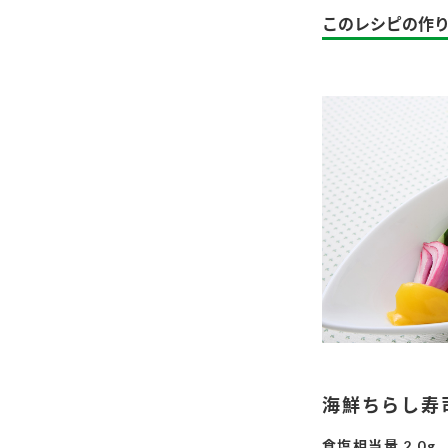
ー
このレシピの作
お
海鮮ちらし寿
食塩相当量 2.0g