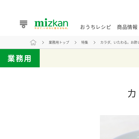
おうちレシピ
商品情報
業務用トップ
特集
カラダ、いたわる。お酢
おうちレシピ
商品情報 トップ
企業情報 トップ
お客様相談センター トップ
ミツカン公式通販
業務用
業務用サイト
カ
また食べたいが見つかる。ミツカンからのおすすめレシピを
おうちレシピ トップ