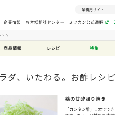
業務用サイト
企業情報
お客様相談センター
ミツカン公式通販
レシピ。
商品情報
レシピ
特集
ミツカングループについて
企業理念
ミツカンの
ミツカングループの企
創業から現在
ラダ、いたわる。お酢レシ
業理念をご紹介しま
ツカンの変革
す。
歴史をご紹介
ご紹介します。
鶏の甘酢照り焼き
環境への取り組み
水の文化
（アーカ
酢
調味酢
お酢ドリンク
ぽん酢
みりん風・
ミツカンの環境への取
「カンタン酢」１本ででき
り組みをご紹介しま
1999年