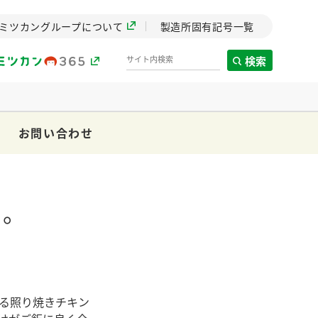
ミツカングループについて
製造所固有記号一覧
検索
お問い合わせ
製造所固有記号一覧
歴史
までのミ
ピ。
と挑戦の
します。
センター
ZENB initiative
イブ）
料理酒
鍋用調味料
つゆ
たれ
植物を可能な限りまる
る照り焼きチキン
ごと使ったZENBのコン
設立。「水」を