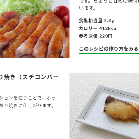
です。ちょっと甘めの味付
す。
テーマとし
います。
活動を行っ
た。
食塩相当量 2.8g
カロリー 412kcal
MIM（ミツカンミュ
各部門が
スープ
中華
クイック調味料
レモン果汁
ふりか
参考原価 220円
ージアム）
いること
ミツカンの酢づくりの
「未来ビジ
このレシピの作り方をみる
歴史などが学べる体験
実現に向け
型博物館です。
取り組みを
す。
り焼き（スチコンバー
納豆
Fibee
キッザニア東京「ぽ
ん酢工房」
ションを使うことで、ふっ
味ぽんやお酢について
楽しく学べるパビリオ
照り焼きに仕上がります。
ンです。
l
ibee（ファイビ
くらしプラ酢
カンタン酢