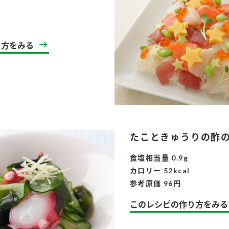
l
り方をみる
たこときゅうりの酢
食塩相当量 0.9g
カロリー 52kcal
参考原価 96円
このレシピの作り方をみる