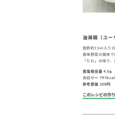
油淋鶏（ユー
食酢約15ml入
香味野菜の風味で
「たれ」の味で、
食塩相当量 4.0g
カロリー 797kca
参考原価 208円
このレシピの作