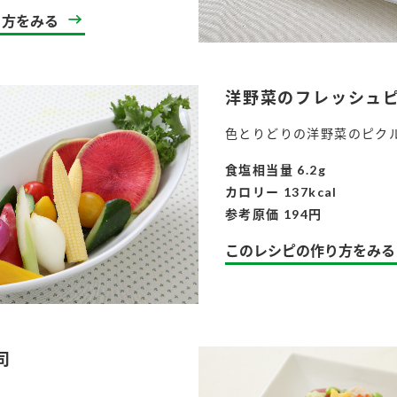
）
り方をみる
洋野菜のフレッシュ
色とりどりの洋野菜のピク
酢を知ろう！
すしラボ
ぽん酢サワー
食塩相当量 6.2g
カロリー 137kcal
参考原価 194円
このレシピの作り方をみる
司