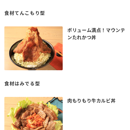
鍋奉行マニュアル
ミツカン公式通販
食材てんこもり型
ミツカンのCM
キッザニア東京「ぽん酢工房」
ロングセラー商品 ＋ おすすめレシピ
ボリューム満点！マウンテ
人気商品 ＋ おすすめレシピ
ンたれかつ丼
検索
業務用サイト
ミツカングループについて
製造所固有記号一覧
食材はみでる型
肉もりもり牛カルビ丼