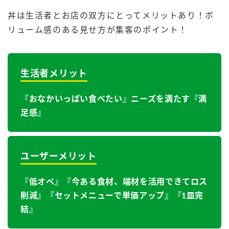
採用情報
環境への取り組み
丼は生活者とお店の双方にとってメリットあり！ボ
かおりの蔵
ミツカンの歴史
クイック調味料
レモン果汁
ニュースリリース
リューム感のある見せ方が集客のポイント！
つゆ
水の文化センター（アーカイブ）
鍋なび
ふりかけ
おすしの素
お客様相談センター
納豆のサイト
生活者メリット
ZENB initiative
PIN印
お客様の声をいかしました
『おなかいっぱい食べたい』ニーズを満たす『満
炊き込みご飯の素
米飯用調味液
三ツ判山吹
足感』​
販売終了製品のご案内
千夜
MIM（ミツカンミュージアム）
納豆
Fibee
よくあるご質問
スペシャルサイト
ユーザーメリット
お酢を知ろう！
各部門が大切にしていること
お問い合わせ
『低オペ』『今ある食材、端材を活用できてロス
すしラボ
削減』『セットメニューで単価アップ』『1皿完
地図から取り扱い店舗を探す
ぽん酢サワー
結』​
おいしさと健康への取り組み
納豆の豆知識