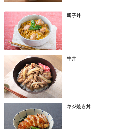
親子丼
牛丼
キジ焼き丼