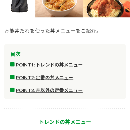
商品カテゴリ
新商品一覧
酢
調味酢
万能丼たれを使った丼メニューをご紹介。
キャンペーン情報
お酢ドリンク
ぽん酢
ブランド・スペシャルサイト
目次
ブランド・スペシャルサイト トップ
POINT1: トレンドの丼メニュー
みりん風・料理酒
鍋用調味料
商品ブランドサイト
企業情報
POINT2: 定番の丼メニュー
Fibee（ファイビー）
国内事業概要
くらしプラ酢
POINT3: 丼以外の定番メニュー
つゆ
たれ
カンタン酢
ミツカングループについて
お酢ドリンク
ミツカンを知る
企業理念
スープ
中華
味ぽん
トレンドの丼メニュー
ぽん酢