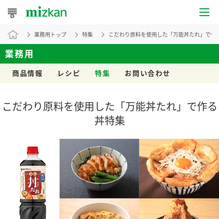
業務用トップ
特集
こだわり原料を使用した「万能丼たれ」で作
おうちレシピ
業務用
おすすめレシピ
商品情報
レシピ
特集
お問い合わせ
レシピ特集
こだわり原料を使用した「万能丼たれ」で作る
レシピカテゴリ一覧
丼特集
商品からレシピを探す
レシピ名特集
商品情報