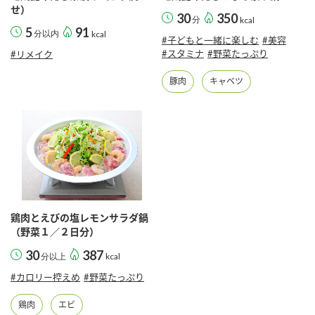
せ）
30
350
分
kcal
5
91
分以内
kcal
#子どもと一緒に楽しむ
#美容
#スタミナ
#野菜たっぷり
#リメイク
豚肉
キャベツ
鶏肉とえびの塩レモンサラダ鍋
（野菜１／２日分）
30
387
分以上
kcal
#カロリー控えめ
#野菜たっぷり
鶏肉
エビ