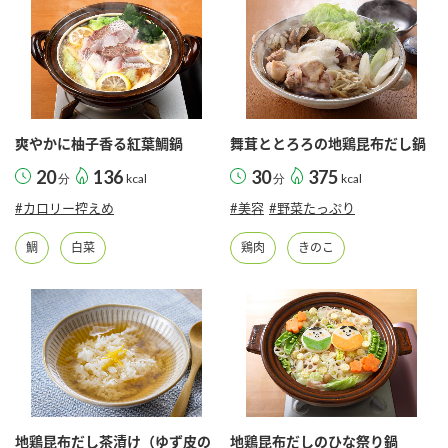
爽やかに柚子香る紅葉鯛鍋
舞茸ととろろの地鶏昆布だし鍋
20
136
30
375
分
kcal
分
kcal
#カロリー控えめ
#美容
#野菜たっぷり
鯛
白菜
鶏肉
きのこ
地鶏昆布だし茶漬け（ゆず皮の
地鶏昆布だしのひな祭り鍋