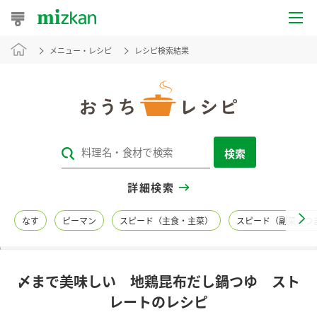
メニュー・レシピ
レシピ検索結果
おうちレシピ
おすすめレシピ
レシピ特集
検索
レシピカテゴリ一覧
詳細検索
商品からレシピを探す
なす
ピーマン
スピード（主食・主菜）
スピード（副菜・つ
レシピ名特集
〆まで美味しい 地鶏昆布だし鍋つゆ スト
商品情報
レートのレシピ