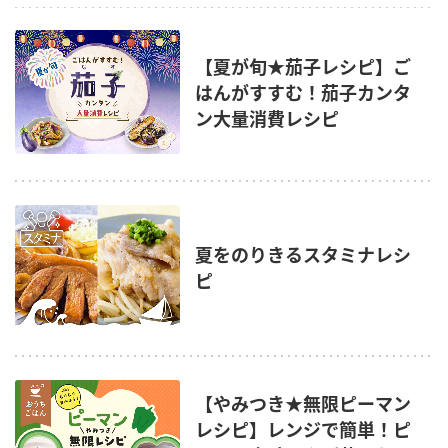
【夏が旬★茄子レシピ】ご
はんがすすむ！茄子カンタ
ン大量消費レシピ
夏をのりきるスタミナレシ
ピ
【やみつき★無限ピーマン
レシピ】レンジで簡単！ピ