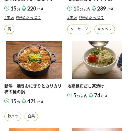
15
220
10
289
分
kcal
分以内
kcal
#美容
#野菜たっぷり
#美容
#野菜たっぷり
鯛
ソーセージ
キャベツ
新潟 焼きおにぎりとカリカリ
地鶏昆布だし茶漬け
柿の種の鍋
5
74
分以内
kcal
15
421
分
kcal
豚バラ
白菜