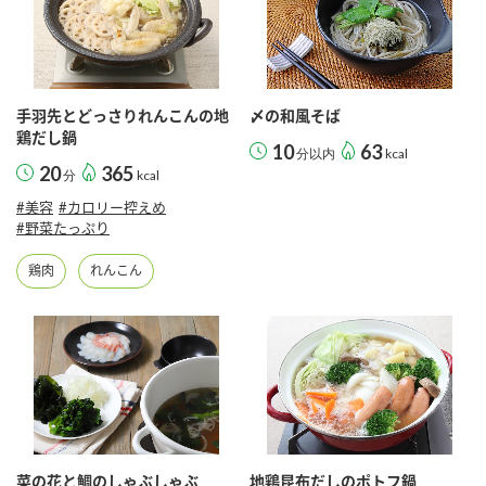
手羽先とどっさりれんこんの地
〆の和風そば
鶏だし鍋
10
63
分以内
kcal
20
365
分
kcal
#美容
#カロリー控えめ
#野菜たっぷり
鶏肉
れんこん
菜の花と鯛のしゃぶしゃぶ
地鶏昆布だしのポトフ鍋