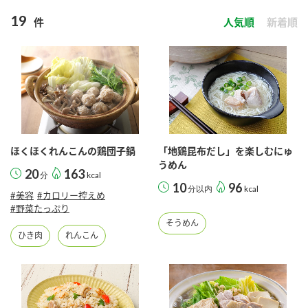
商品カテゴリ
19
件
人気順
新着順
新商品一覧
酢
調味酢
キャンペーン情報
お酢ドリンク
ぽん酢
ブランド・スペシャルサイト
ブランド・スペシャルサイト トップ
ほくほくれんこんの鶏団子鍋
「地鶏昆布だし」を楽しむにゅ
うめん
みりん風・料理酒
鍋用調味料
商品ブランドサイト
企業情報
20
163
分
kcal
Fibee（ファイビー）
10
96
分以内
kcal
#美容
#カロリー控えめ
国内事業概要
#野菜たっぷり
くらしプラ酢
つゆ
たれ
そうめん
カンタン酢
ひき肉
れんこん
ミツカングループについて
お酢ドリンク
ミツカンを知る
企業理念
スープ
中華
味ぽん
ぽん酢