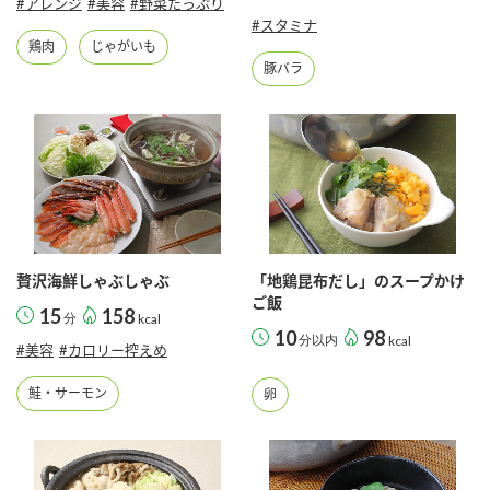
#アレンジ
#美容
#野菜たっぷり
鍋奉行マニュアル
ミツカン公式通販
#スタミナ
鶏肉
じゃがいも
ミツカンのCM
キッザニア東京「ぽん酢工房」
豚バラ
ロングセラー商品 ＋ おすすめレシピ
人気商品 ＋ おすすめレシピ
検索
贅沢海鮮しゃぶしゃぶ
「地鶏昆布だし」のスープかけ
業務用サイト
ミツカングループについて
製造所固有記号一覧
ご飯
15
158
分
kcal
10
98
分以内
kcal
#美容
#カロリー控えめ
鮭・サーモン
卵