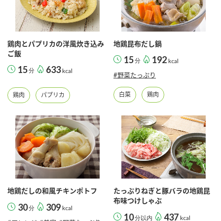
採用情報
環境への取り組み
かおりの蔵
ミツカンの歴史
クイック調味料
レモン果汁
ニュースリリース
つゆ
水の文化センター（アーカイブ）
鶏肉とパプリカの洋風炊き込み
地鶏昆布だし鍋
鍋なび
ご飯
ふりかけ
おすしの素
15
192
分
kcal
お客様相談センター
納豆のサイト
15
633
分
kcal
#野菜たっぷり
ZENB initiative
PIN印
お客様の声をいかしました
白菜
鶏肉
鶏肉
パプリカ
炊き込みご飯の素
米飯用調味液
三ツ判山吹
販売終了製品のご案内
千夜
MIM（ミツカンミュージアム）
納豆
Fibee
よくあるご質問
スペシャルサイト
お酢を知ろう！
各部門が大切にしていること
お問い合わせ
すしラボ
地図から取り扱い店舗を探す
地鶏だしの和風チキンポトフ
たっぷりねぎと豚バラの地鶏昆
ぽん酢サワー
布味つけしゃぶ
おいしさと健康への取り組み
30
309
分
kcal
納豆の豆知識
10
437
分以内
kcal