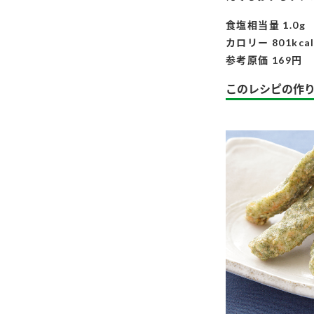
ー
食塩相当量 1.0g
カロリー 801kca
参考原価 169円
このレシピの作
お