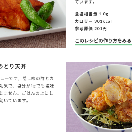
ています。
食塩相当量 1.0g
カロリー 301kcal
参考原価 201円
このレシピの作り方をみる
のとり天丼
ニューです。隠し味の酢とカ
効果で、塩分が1gでも塩味
じません。ごはんの上にし
効いています。
l