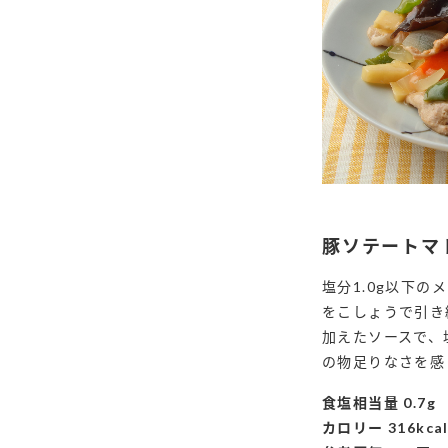
豚ソテートマ
塩分1.0g以下の
をこしょうで引き
加えたソースで、塩
の物足りなさを感
食塩相当量 0.7g
カロリー 316kca