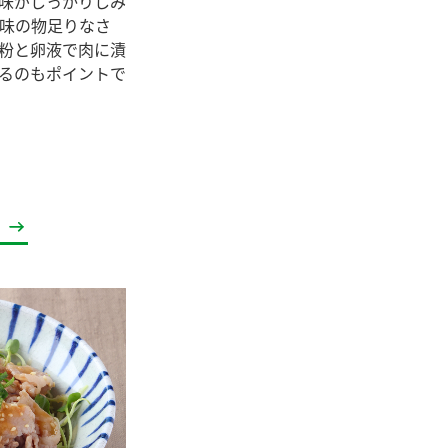
味がしっかりしみ
セプトをご紹介しま
た社会貢献
す。
塩味の物足りなさ
ていまし
粉と卵液で肉に漬
るのもポイントで
大切にして
おいしさと健康への
け
おすしの素
炊き込みご飯の素
米飯用調味液
取り組み
ョン宣言」
ミツカンの研究成果と
た各部門の
おいしさと健康に役立
ご紹介しま
つ情報をご紹介しま
す。
お酢ドリンク
味ぽん
ぽん酢