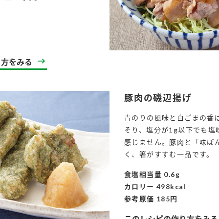
）
l
り方をみる
酢を知ろう！
すしラボ
ぽん酢サワー
豚肉の磯辺揚げ
青のりの風味と白ごまの香
そり、塩分が1g以下でも塩
感じません。豚肉と「味ぽ
く、箸がすすむ一品です。
食塩相当量 0.6g
カロリー 498kcal
参考原価 185円
このレシピの作り方をみる