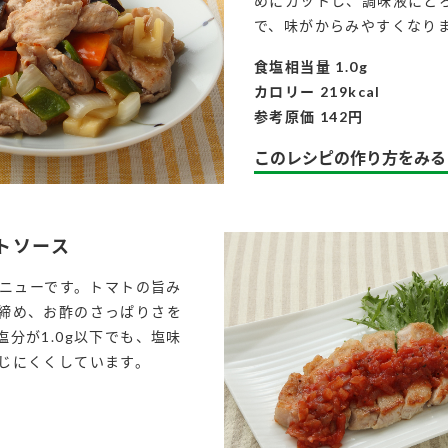
めにカットし、調味液にと
で、味がからみやすくなり
食塩相当量 1.0g
カロリー 219kcal
参考原価 142円
このレシピの作り方をみる
トソース
メニューです。トマトの旨み
締め、お酢のさっぱりさを
分が1.0g以下でも、塩味
じにくくしています。
l