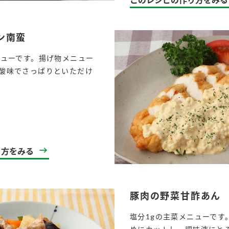
ン南蛮
ニューです。揚げ物メニュー
酸味でさっぱりといただけ
l
り方をみる
豚肉の野菜甘酢あん
塩分1gの主菜メニューです