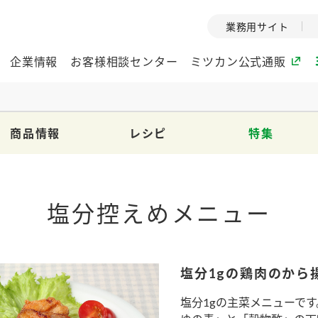
業務用サイト
企業情報
お客様相談センター
ミツカン公式通販
商品情報
レシピ
特集
ミツカングループについて
企業理念
ミツカンの
ミツカングループの企
創業から現在
塩分控えめメニュー
業理念をご紹介しま
ツカンの変革
す。
歴史をご紹介
ご紹介します。
塩分1gの鶏肉のから
環境への取り組み
水の文化
（アーカ
酢
調味酢
お酢ドリンク
ぽん酢
みりん風・
ミツカンの環境への取
塩分1gの主菜メニューで
り組みをご紹介しま
1999年