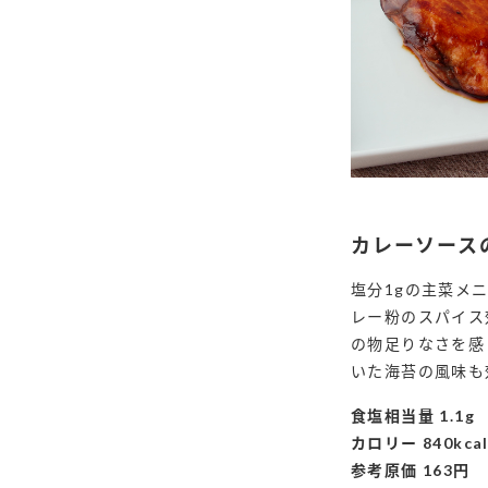
カレーソース
塩分1gの主菜メ
レー粉のスパイス
の物足りなさを感
いた海苔の風味も
食塩相当量 1.1g
カロリー 840kca
参考原価 163円