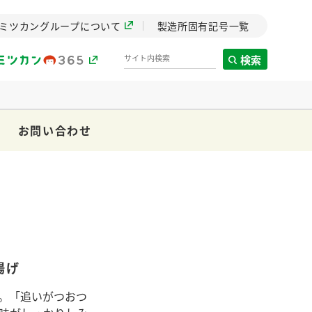
ミツカングループについて
製造所固有記号一覧
検索
お問い合わせ
製造所固有記号一覧
歴史
までのミ
と挑戦の
します。
揚げ
センター
ZENB initiative
イブ）
料理酒
鍋用調味料
つゆ
たれ
植物を可能な限りまる
す。「追いがつおつ
ごと使ったZENBのコン
設立。「水」を