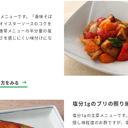
菜メニューです。「香味そば
オイスターソースのコクを
通常メニューの半分量の塩
さを感じにくい味付けにな
l
り方をみる
塩分1gのブリの照り
塩分1gの主菜メニューです
隠し味程度のお酢ですが、