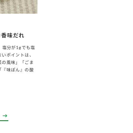
辛香味だれ
。塩分が1gでも塩
ないポイントは、
菜の風味」「ごま
「『味ぽん』の酸