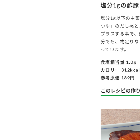
塩分1gの酢豚
塩分1g以下の主
つゆ」のだし感と
プラスする事で、
分でも、物足りな
っています。
食塩相当量 1.0g
カロリー 312kca
参考原価 189円
このレシピの作