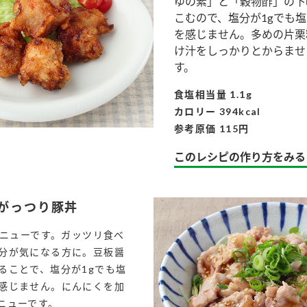
ゆの素」と「穀物酢」の下
す。
テーマとし
こむので、塩分が1gでも
活動を行っ
た。
を感じません。多めの片栗
け汁をしっかりとからませ
す。
MIM（ミツカンミュ
各部門が
スープ
中華
クイック調味料
レモン果汁
ふりか
ージアム）
いること
食塩相当量 1.1g
ミツカンの酢づくりの
「未来ビジ
カロリー 394kcal
歴史などが学べる体験
実現に向け
参考原価 115円
型博物館です。
取り組みを
す。
このレシピの作り方をみる
納豆
Fibee
キッザニア東京「ぽ
ん酢工房」
もがっつり豚丼
味ぽんやお酢について
楽しく学べるパビリオ
メニューです。ガッツリ食べ
ンです。
分が気になる方に。豆板醤
ることで、塩分が1gでも塩
感じません。にんにくを加
ibee（ファイビ
くらしプラ酢
カンタン酢
ニューです。