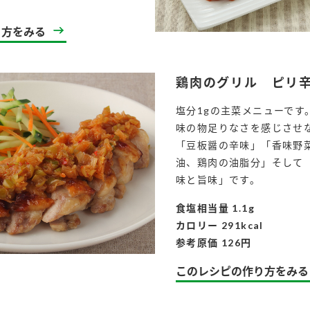
り方をみる
鶏肉のグリル ピリ
塩分1gの主菜メニューです
味の物足りなさを感じさせ
「豆板醤の辛味」「香味野
油、鶏肉の油脂分」そして
味と旨味」です。
食塩相当量 1.1g
カロリー 291kcal
参考原価 126円
このレシピの作り方をみる