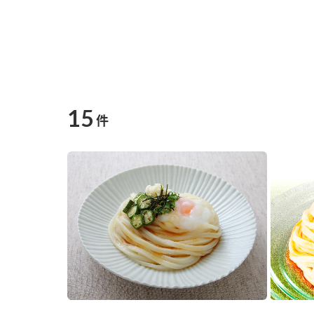
15
件
F