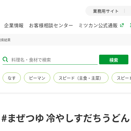
業務用サイト
企業情報
お客様相談センター
ミツカン公式通販
検索結果
ミツカングループについて
検索
企業理念
ミツカンの
なす
ピーマン
スピード（主食・主菜）
スピー
ミツカングループの企
創業から現在
業理念をご紹介しま
ツカンの変革
す。
歴史をご紹介
ご紹介します。
環境への取り組み
水の文化
#まぜつゆ 冷やしすだちうどん
（アーカ
酢
調味酢
お酢ドリンク
ぽん酢
みりん風・
ミツカンの環境への取
り組みをご紹介しま
1999年