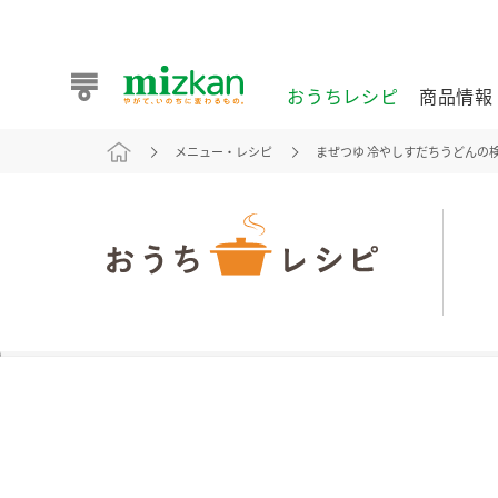
おうちレシピ
商品情報
メニュー・レシピ
まぜつゆ 冷やしすだちうどんの
おうちレシピ
商品情報 トップ
企業情報 トップ
お客様相談センター トップ
ミツカン公式通販
業務用サイト
また食べたいが見つかる。ミツカンからのおすすめレシピを
おうちレシピ トップ