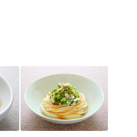
セプトをご紹介しま
た社会貢献
す。
ていまし
大切にして
おいしさと健康への
け
おすしの素
炊き込みご飯の素
米飯用調味液
取り組み
ョン宣言」
ミツカンの研究成果と
た各部門の
おいしさと健康に役立
ご紹介しま
つ情報をご紹介しま
す。
お酢ドリンク
味ぽん
ぽん酢