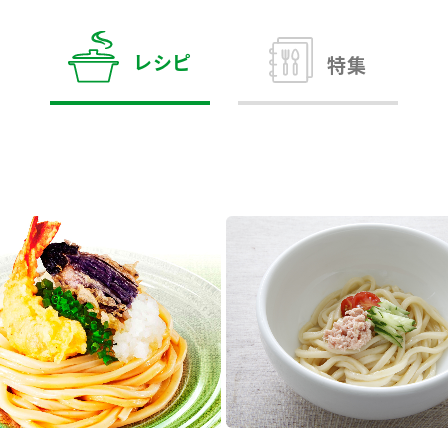
す。
テーマとし
活動を行っ
た。
レシピ
特集
MIM（ミツカンミュ
各部門が
スープ
中華
クイック調味料
レモン果汁
ふりか
ージアム）
いること
ミツカンの酢づくりの
「未来ビジ
歴史などが学べる体験
実現に向け
型博物館です。
取り組みを
す。
納豆
Fibee
キッザニア東京「ぽ
ん酢工房」
味ぽんやお酢について
楽しく学べるパビリオ
ンです。
ibee（ファイビ
くらしプラ酢
カンタン酢