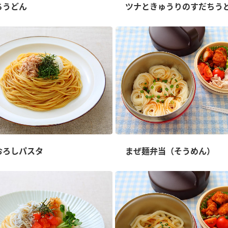
）
ちうどん
ツナときゅうりのすだちう
酢を知ろう！
すしラボ
ぽん酢サワー
おろしパスタ
まぜ麺弁当（そうめん）