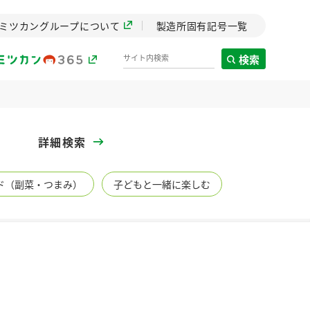
ミツカングループについて
製造所固有記号一覧
検索
製造所固有記号一覧
詳細検索
歴史
ド（副菜・つまみ）
子どもと一緒に楽しむ
までのミ
と挑戦の
します。
センター
ZENB initiative
イブ）
料理酒
鍋用調味料
つゆ
たれ
植物を可能な限りまる
ごと使ったZENBのコン
設立。「水」を