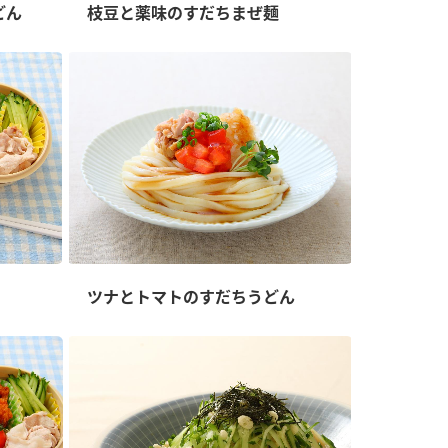
どん
枝豆と薬味のすだちまぜ麺
納豆の豆知識
鍋奉行マニュアル
ミツカンのCM
ツナとトマトのすだちうどん