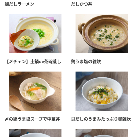
鯛だしラーメン
だしかつ丼
【〆チェン】土鍋de茶碗蒸し
鶏うま塩の雑炊
〆の鶏うま塩スープで中華丼
貝だしのうまみたっぷり卵雑炊