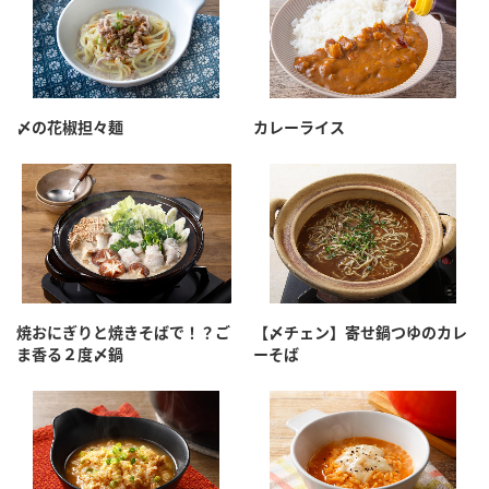
〆の花椒担々麺
カレーライス
焼おにぎりと焼きそばで！？ご
【〆チェン】寄せ鍋つゆのカレ
ま香る２度〆鍋
ーそば