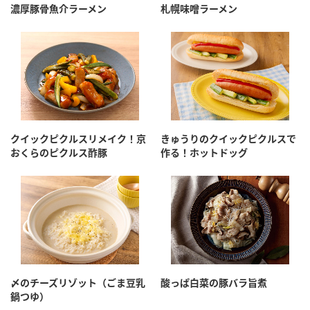
鍋奉行マニュアル
濃厚豚骨魚介ラーメン
札幌味噌ラーメン
ミツカン公式通販
ミツカンのCM
キッザニア東京「ぽん酢工房」
ロングセラー商品 ＋ おすすめレシピ
人気商品 ＋ おすすめレシピ
クイックピクルスリメイク！京
きゅうりのクイックピクルスで
検索
おくらのピクルス酢豚
作る！ホットドッグ
業務用サイト
ミツカングループについて
製造所固有記号一覧
〆のチーズリゾット（ごま豆乳
酸っぱ白菜の豚バラ旨煮
鍋つゆ）