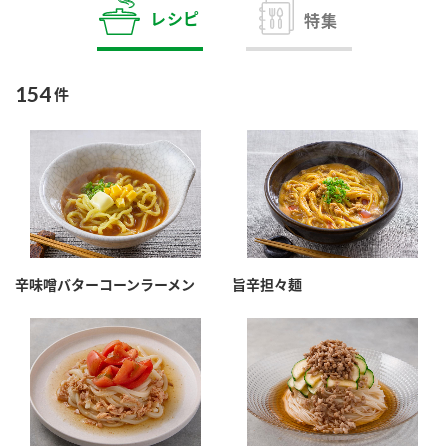
商品カテゴリ
レシピ
特集
新商品一覧
酢
調味酢
154
件
キャンペーン情報
お酢ドリンク
ぽん酢
ブランド・スペシャルサイト
ブランド・スペシャルサイト トップ
みりん風・料理酒
鍋用調味料
商品ブランドサイト
企業情報
Fibee（ファイビー）
辛味噌バターコーンラーメン
旨辛担々麺
国内事業概要
くらしプラ酢
つゆ
たれ
カンタン酢
ミツカングループについて
お酢ドリンク
ミツカンを知る
企業理念
スープ
中華
味ぽん
ぽん酢