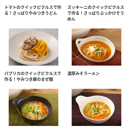
採用情報
環境への取り組み
トマトのクイックピクルスで作
ズッキーニのクイックピクルス
かおりの蔵
ミツカンの歴史
クイック調味料
レモン果汁
る！さっぱりやみつきうどん
で作る！さっぱりぶっかけそう
ニュースリリース
めん
つゆ
水の文化センター（アーカイブ）
鍋なび
ふりかけ
おすしの素
お客様相談センター
納豆のサイト
ZENB initiative
PIN印
お客様の声をいかしました
炊き込みご飯の素
米飯用調味液
三ツ判山吹
販売終了製品のご案内
千夜
MIM（ミツカンミュージアム）
パプリカのクイックピクルスで
濃厚みそラーメン
作る！やみつき豚のまぜ麺
納豆
Fibee
よくあるご質問
スペシャルサイト
お酢を知ろう！
各部門が大切にしていること
お問い合わせ
すしラボ
地図から取り扱い店舗を探す
ぽん酢サワー
おいしさと健康への取り組み
納豆の豆知識