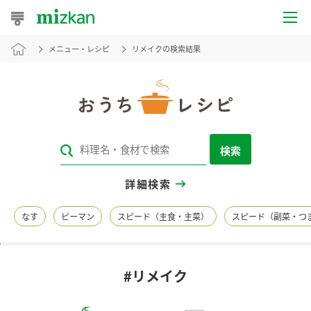
メニュー・レシピ
リメイクの検索結果
おうちレシピ
おすすめレシピ
レシピ特集
検索
レシピカテゴリ一覧
詳細検索
商品からレシピを探す
なす
ピーマン
スピード（主食・主菜）
スピード（副菜・つ
レシピ名特集
#リメイク
商品情報