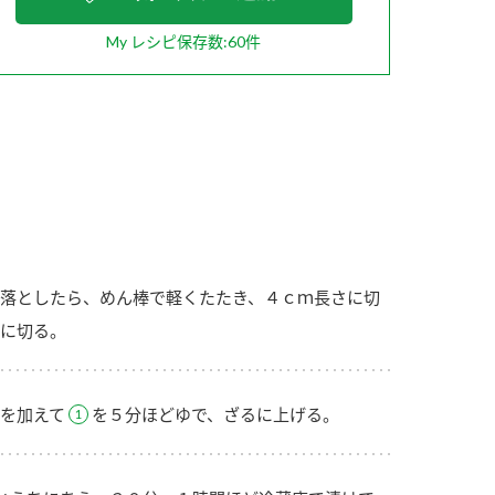
My レシピ保存数:60件
納豆の豆知識
鍋奉行マニュアル
ミツカンのCM
落としたら、めん棒で軽くたたき、４ｃｍ長さに切
に切る。
を加えて
を５分ほどゆで、ざるに上げる。