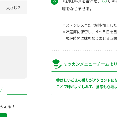
３
＜調味料＞を合わせ、
が熱
大さじ２
味をなじませる。
※ステンレスまたは樹脂加工した
※冷蔵庫に保管し、４～５日を目
※調理時間に味をなじませる時間
ミツカンメニューチームよ
香ばしいごまの香りがアクセントに
ことで味がよくしみて、食感も心地
らえる！