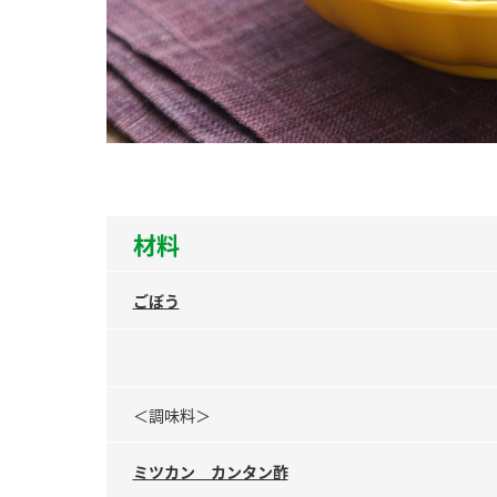
ー
お
材料
ごぼう
＜調味料＞
ミツカン カンタン酢