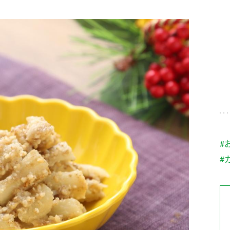
す。
テーマとし
活動を行っ
た。
MIM（ミツカンミュ
各部門が
スープ
中華
クイック調味料
レモン果汁
ふりか
ージアム）
いること
ミツカンの酢づくりの
「未来ビジ
歴史などが学べる体験
実現に向け
型博物館です。
取り組みを
す。
納豆
Fibee
キッザニア東京「ぽ
#
ん酢工房」
#
味ぽんやお酢について
楽しく学べるパビリオ
ンです。
ibee（ファイビ
くらしプラ酢
カンタン酢