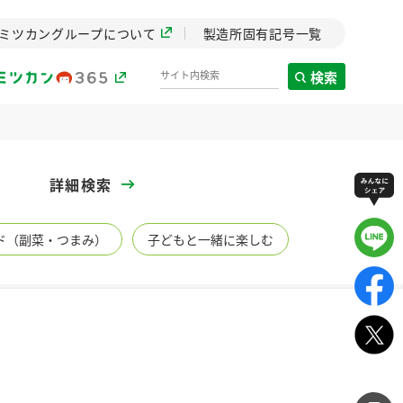
ミツカングループについて
製造所固有記号一覧
検索
製造所固有記号一覧
詳細検索
歴史
ド（副菜・つまみ）
子どもと一緒に楽しむ
までのミ
と挑戦の
します。
センター
ZENB initiative
イブ）
料理酒
鍋用調味料
つゆ
たれ
植物を可能な限りまる
ごと使ったZENBのコン
設立。「水」を