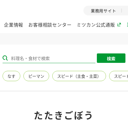
業務用サイト
企業情報
お客様相談センター
ミツカン公式通販
ミツカングループについて
検索
企業理念
ミツカンの
なす
ピーマン
スピード（主食・主菜）
スピー
ミツカングループの企
創業から現在
業理念をご紹介しま
ツカンの変革
す。
歴史をご紹介
ご紹介します。
環境への取り組み
水の文化
たたきごぼう
（アーカ
酢
調味酢
お酢ドリンク
ぽん酢
みりん風・
ミツカンの環境への取
り組みをご紹介しま
1999年