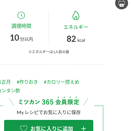
セプトをご紹介しま
た社会貢献
す。
ていまし
調理時間
エネルギー
大切にして
おいしさと健康への
け
おすしの素
炊き込みご飯の素
米飯用調味液
10
82
取り組み
分以内
kcal
ョン宣言」
ミツカンの研究成果と
た各部門の
おいしさと健康に役立
※エネルギーは1人前の値
ご紹介しま
つ情報をご紹介しま
す。
お正月
#作りおき
#カロリー控えめ
カンタン酢
My レシピでお気に入りに保存
お酢ドリンク
味ぽん
ぽん酢
お気に入りに追加