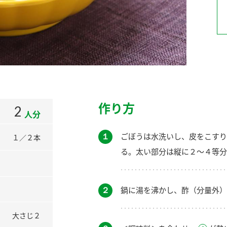
）
酢を知ろう！
すしラボ
ぽん酢サワー
作り方
2
人分
１
ごぼうは水洗いし、皮をこすり
１／２本
る。太い部分は縦に２～４等分
２
鍋に湯を沸かし、酢（分量外）
大さじ２