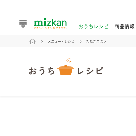
おうちレシピ
商品情報
メニュー・レシピ
たたきごぼう
おうちレシピ
商品情報 トップ
企業情報 トップ
お客様相談センター トップ
ミツカン公式通販
業務用サイト
また食べたいが見つかる。ミツカンからのおすすめレシピを
おうちレシピ トップ