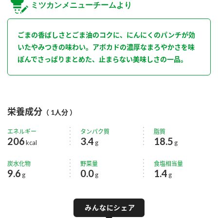
ミツカンメニューチームより
ごまの香ばしさとごま油のコクに、にんにくのパンチが効
いたやみつきの味わい。アボカドの濃厚なまろやかさを味
ぽんでさっぱりまとめた、止まらない美味しさの一品。
栄養成分
（ 1人分 ）
エネルギー
タンパク質
脂質
206
3.4
18.5
kcal
g
g
炭水化物
野菜量
食塩相当量
9.6
0.0
1.4
g
g
g