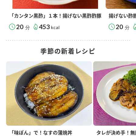
「カンタン黒酢」１本！揚げない黒酢酢豚
揚げない酢
20
453
20
分
kcal
分
季節の新着レシピ
「味ぽん」で！なすの蒲焼丼
タレが決め手！無