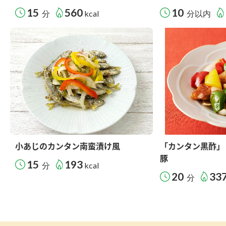
15
560
10
分
kcal
分以内
小あじのカンタン南蛮漬け風
「カンタン黒酢」
豚
15
193
分
kcal
20
33
分