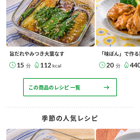
旨だれやみつき大葉なす
「味ぽん」で作る
15
112
20
44
分
kcal
分
この商品のレシピ 一覧
季節の人気レシピ