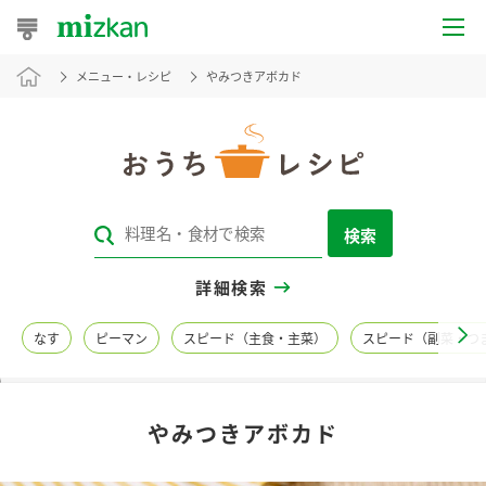
メニュー・レシピ
やみつきアボカド
おうちレシピ
おすすめレシピ
レシピ特集
検索
レシピカテゴリ一覧
詳細検索
商品からレシピを探す
なす
ピーマン
スピード（主食・主菜）
スピード（副菜・つ
レシピ名特集
やみつきアボカド
商品情報