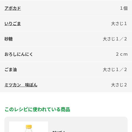
鍋奉行マニュアル
ミツカン公式通販
アボカド
１個
ミツカンのCM
キッザニア東京「ぽん酢工房」
いりごま
大さじ１
ロングセラー商品 ＋ おすすめレシピ
人気商品 ＋ おすすめレシピ
砂糖
大さじ１／２
おろしにんにく
２ｃｍ
検索
ごま油
大さじ１／２
業務用サイト
ミツカングループについて
製造所固有記号一覧
ミツカン 味ぽん
大さじ２
このレシピに使われている商品