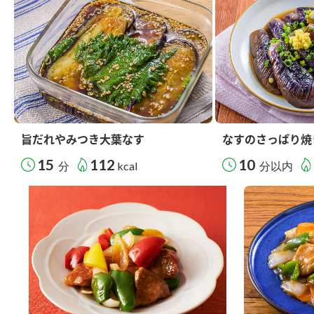
旨だれやみつき大葉なす
なすのさっぱり焼
15
112
10
分
kcal
分以内