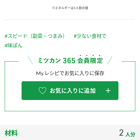
採用情報
環境への取り組み
※エネルギーは1人前の値
かおりの蔵
ミツカンの歴史
クイック調味料
レモン果汁
ニュースリリース
つゆ
水の文化センター（アーカイブ）
鍋なび
#スピード（副菜・つまみ）
#少ない食材で
ふりかけ
おすしの素
お客様相談センター
納豆のサイト
#味ぽん
ZENB initiative
PIN印
お客様の声をいかしました
炊き込みご飯の素
米飯用調味液
三ツ判山吹
My レシピでお気に入りに保存
販売終了製品のご案内
千夜
MIM（ミツカンミュージアム）
納豆
Fibee
よくあるご質問
お気に入りに追加
スペシャルサイト
お酢を知ろう！
各部門が大切にしていること
お問い合わせ
すしラボ
地図から取り扱い店舗を探す
ぽん酢サワー
おいしさと健康への取り組み
2
材料
納豆の豆知識
人分