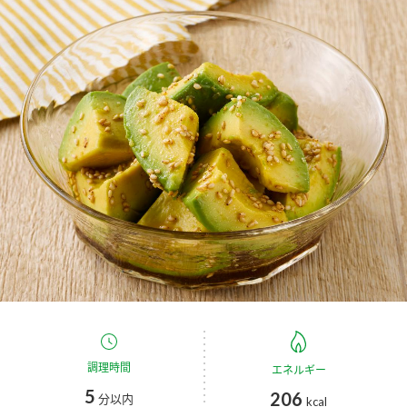
商品カテゴリ
新商品一覧
酢
調味酢
キャンペーン情報
お酢ドリンク
ぽん酢
ブランド・スペシャルサイト
ブランド・スペシャルサイト トップ
みりん風・料理酒
鍋用調味料
商品ブランドサイト
企業情報
Fibee（ファイビー）
国内事業概要
くらしプラ酢
つゆ
たれ
カンタン酢
ミツカングループについて
お酢ドリンク
ミツカンを知る
企業理念
スープ
中華
調理時間
エネルギー
味ぽん
5
206
分以内
kcal
ぽん酢