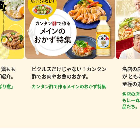
、鶏もも
ピクルスだけじゃない！カンタン
名店の
ご紹介。
酢でお肉やお魚のおかず。
が と
至極の
ぱり煮」
カンタン酢で作るメインのおかず特集
名店の店
もに一丸
品たち。