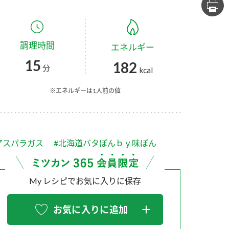
セプトをご紹介しま
た社会貢献
す。
ていまし
調理時間
エネルギー
大切にして
おいしさと健康への
け
おすしの素
炊き込みご飯の素
米飯用調味液
15
182
取り組み
分
kcal
ョン宣言」
ミツカンの研究成果と
た各部門の
おいしさと健康に役立
※エネルギーは1人前の値
ご紹介しま
つ情報をご紹介しま
す。
アスパラガス
#北海道バタぽんｂｙ味ぽん
My レシピでお気に入りに保存
お気に入りに追加
お酢ドリンク
味ぽん
ぽん酢