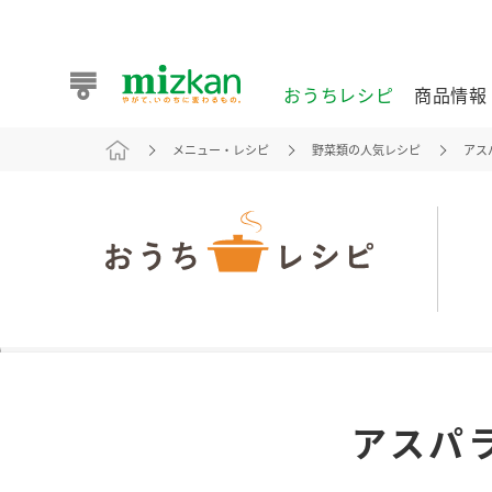
おうちレシピ
商品情報
メニュー・レシピ
野菜類の人気レシピ
アス
おうちレシピ
商品情報 トップ
企業情報 トップ
お客様相談センター トップ
ミツカン公式通販
業務用サイト
また食べたいが見つかる。ミツカンからのおすすめレシピを
アスパ
おうちレシピ トップ