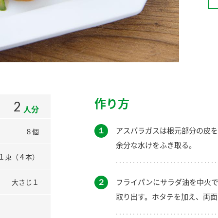
）
酢を知ろう！
すしラボ
ぽん酢サワー
作り方
2
人分
１
アスパラガスは根元部分の皮を
８個
余分な水けをふき取る。
１束（４本）
２
フライパンにサラダ油を中火で
大さじ１
取り出す。ホタテを加え、両面