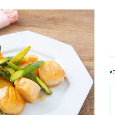
す。
テーマとし
活動を行っ
た。
MIM（ミツカンミュ
各部門が
スープ
中華
クイック調味料
レモン果汁
ふりか
ージアム）
いること
ミツカンの酢づくりの
「未来ビジ
歴史などが学べる体験
実現に向け
型博物館です。
取り組みを
す。
納豆
Fibee
キッザニア東京「ぽ
#
ん酢工房」
味ぽんやお酢について
楽しく学べるパビリオ
ンです。
ibee（ファイビ
くらしプラ酢
カンタン酢