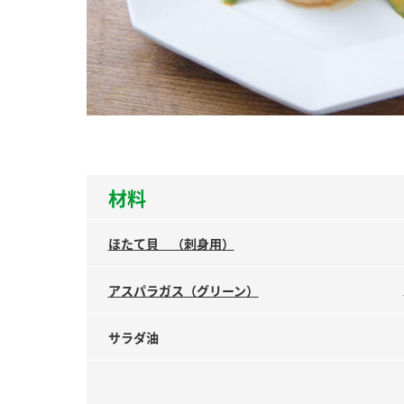
ー
お
材料
ほたて貝 （刺身用）
アスパラガス（グリーン）
サラダ油