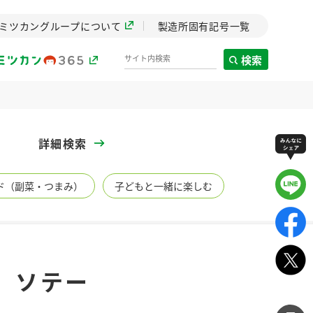
ミツカングループについて
製造所固有記号一覧
検索
製造所固有記号一覧
詳細検索
歴史
ド（副菜・つまみ）
子どもと一緒に楽しむ
までのミ
と挑戦の
します。
センター
ZENB initiative
」ソテー
イブ）
料理酒
鍋用調味料
つゆ
たれ
植物を可能な限りまる
ごと使ったZENBのコン
設立。「水」を