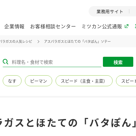
業務用サイト
企業情報
お客様相談センター
ミツカン公式通販
パラガスの人気レシピ
アスパラガスとほたての「バタぽん」ソテー
ミツカングループについて
検索
企業理念
ミツカンの
なす
ピーマン
スピード（主食・主菜）
スピー
ミツカングループの企
創業から現在
業理念をご紹介しま
ツカンの変革
す。
歴史をご紹介
ご紹介します。
環境への取り組み
水の文化
ラガスとほたての「バタぽん
（アーカ
酢
調味酢
お酢ドリンク
ぽん酢
みりん風・
ミツカンの環境への取
り組みをご紹介しま
1999年