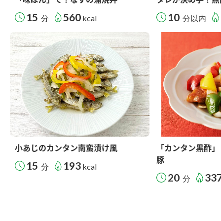
15
560
10
分
kcal
分以内
小あじのカンタン南蛮漬け風
「カンタン黒酢」
豚
15
193
分
kcal
20
33
分