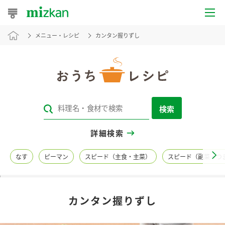
メニュー・レシピ
カンタン握りずし
おうちレシピ
おすすめレシピ
レシピ特集
検索
レシピカテゴリ一覧
詳細検索
商品からレシピを探す
なす
ピーマン
スピード（主食・主菜）
スピード（副菜・つ
レシピ名特集
カンタン握りずし
商品情報