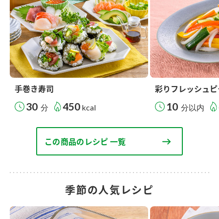
手巻き寿司
彩りフレッシュピ
30
450
10
分
kcal
分以内
この商品のレシピ 一覧
季節の人気レシピ