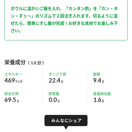
ボウルに温かいご飯を入れ、「カンタン酢」を「カン・タ
ン・すぅ～」のリズムで２回注ぎ入れます。切るように混
ぜたら、簡単にすし飯が完成！お好きな具材でお楽しみ下
さい。
栄養成分
（ 1人分 ）
エネルギー
タンパク質
脂質
469
22.4
9.4
kcal
g
g
炭水化物
野菜量
食塩相当量
69.5
0.0
1.6
g
g
g