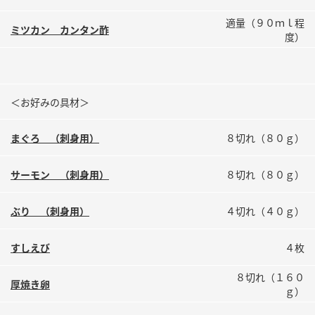
鍋奉行マニュアル
ミツカン公式通販
適量（９０ｍｌ程
ミツカン カンタン酢
ミツカンのCM
キッザニア東京「ぽん酢工房」
度）
ロングセラー商品 ＋ おすすめレシピ
人気商品 ＋ おすすめレシピ
＜お好みの具材＞
まぐろ （刺身用）
８切れ（８０ｇ）
検索
サーモン （刺身用）
８切れ（８０ｇ）
業務用サイト
ミツカングループについて
製造所固有記号一覧
ぶり （刺身用）
４切れ（４０ｇ）
すしえび
４枚
８切れ（１６０
厚焼き卵
ｇ）