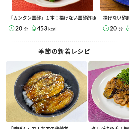
「カンタン黒酢」１本！揚げない黒酢酢豚
揚げない酢
20
453
20
分
kcal
分
季節の新着レシピ
「味ぽん」で！なすの蒲焼丼
タレが決め手！無