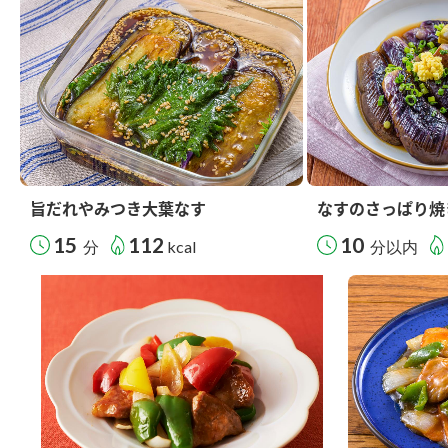
旨だれやみつき大葉なす
なすのさっぱり焼
15
112
10
分
kcal
分以内