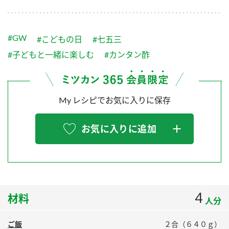
採用情報
環境への取り組み
かおりの蔵
ミツカンの歴史
クイック調味料
レモン果汁
ニュースリリース
つゆ
#GW
#こどもの日
#七五三
水の文化センター（アーカイブ）
鍋なび
#子どもと一緒に楽しむ
#カンタン酢
ふりかけ
おすしの素
お客様相談センター
納豆のサイト
ZENB initiative
PIN印
お客様の声をいかしました
My レシピでお気に入りに保存
炊き込みご飯の素
米飯用調味液
三ツ判山吹
販売終了製品のご案内
千夜
MIM（ミツカンミュージアム）
お気に入りに追加
納豆
Fibee
よくあるご質問
スペシャルサイト
お酢を知ろう！
各部門が大切にしていること
お問い合わせ
すしラボ
4
材料
地図から取り扱い店舗を探す
ぽん酢サワー
人分
おいしさと健康への取り組み
納豆の豆知識
ご飯
２合（６４０ｇ）