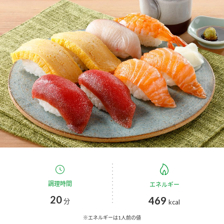
商品カテゴリ
新商品一覧
酢
調味酢
キャンペーン情報
お酢ドリンク
ぽん酢
ブランド・スペシャルサイト
ブランド・スペシャルサイト トップ
みりん風・料理酒
鍋用調味料
商品ブランドサイト
企業情報
Fibee（ファイビー）
国内事業概要
くらしプラ酢
つゆ
たれ
カンタン酢
ミツカングループについて
調理時間
エネルギー
お酢ドリンク
20
469
ミツカンを知る
企業理念
スープ
中華
分
kcal
味ぽん
※エネルギーは1人前の値
ぽん酢