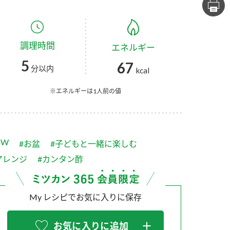
セプトをご紹介しま
た社会貢献
す。
ていまし
調理時間
エネルギー
大切にして
おいしさと健康への
け
おすしの素
炊き込みご飯の素
米飯用調味液
5
67
取り組み
分以内
kcal
ョン宣言」
ミツカンの研究成果と
た各部門の
おいしさと健康に役立
※エネルギーは1人前の値
ご紹介しま
つ情報をご紹介しま
す。
GW
#お盆
#子どもと一緒に楽しむ
アレンジ
#カンタン酢
My レシピでお気に入りに保存
お酢ドリンク
味ぽん
ぽん酢
お気に入りに追加