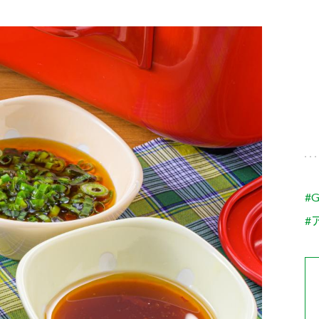
す。
テーマとし
活動を行っ
た。
MIM（ミツカンミュ
各部門が
スープ
中華
クイック調味料
レモン果汁
ふりか
ージアム）
いること
ミツカンの酢づくりの
「未来ビジ
歴史などが学べる体験
実現に向け
型博物館です。
取り組みを
す。
納豆
Fibee
キッザニア東京「ぽ
#
ん酢工房」
#
味ぽんやお酢について
楽しく学べるパビリオ
ンです。
ibee（ファイビ
くらしプラ酢
カンタン酢