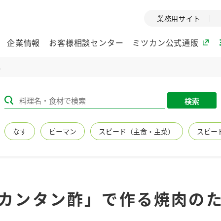
業務用サイト
企業情報
お客様相談センター
ミツカン公式通販
れ
ミツカングループについて
検索
企業理念
ミツカンの
なす
ピーマン
スピード（主食・主菜）
スピー
ミツカングループの企
創業から現在
業理念をご紹介しま
ツカンの変革
す。
歴史をご紹介
ご紹介します。
環境への取り組み
水の文化
カンタン酢」で作る焼肉の
（アーカ
酢
調味酢
お酢ドリンク
ぽん酢
みりん風・
ミツカンの環境への取
り組みをご紹介しま
1999年