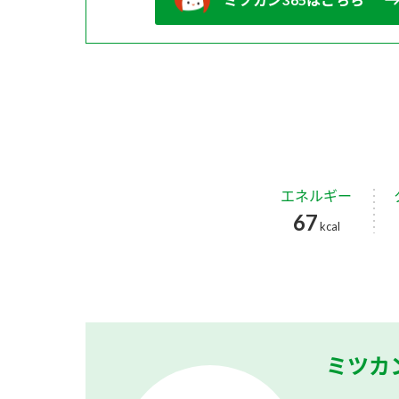
エネルギー
67
kcal
ミツカ