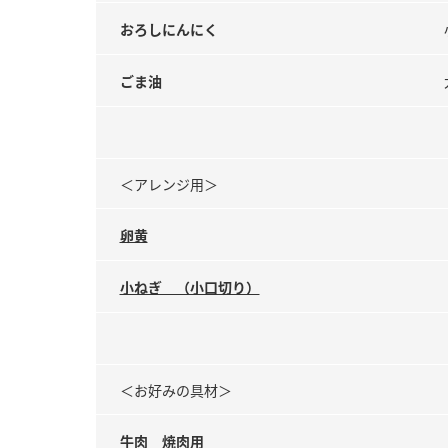
おろしにんにく
ごま油
＜アレンジ用＞
卵黄
小ねぎ （小口切り）
＜お好みの具材＞
牛肉 焼肉用