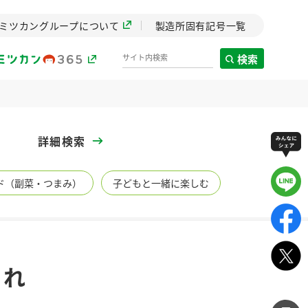
ミツカングループについて
製造所固有記号一覧
検索
製造所固有記号一覧
詳細検索
歴史
ド（副菜・つまみ）
子どもと一緒に楽しむ
までのミ
と挑戦の
します。
センター
ZENB initiative
たれ
イブ）
料理酒
鍋用調味料
つゆ
たれ
植物を可能な限りまる
ごと使ったZENBのコン
設立。「水」を