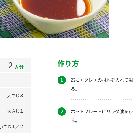
）
酢を知ろう！
すしラボ
ぽん酢サワー
作り方
2
人分
１
器に＜タレ＞の材料を入れて混
る。
大さじ３
大さじ１
２
ホットプレートにサラダ油をひ
る。
小さじ１／２