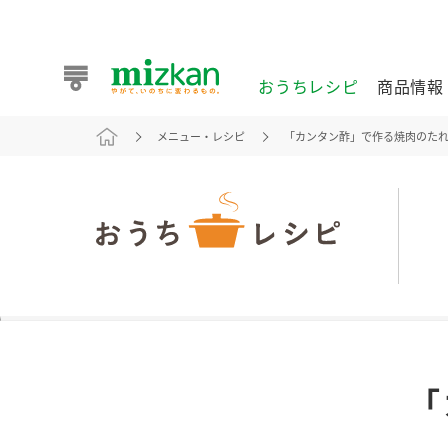
おうちレシピ
商品情報
メニュー・レシピ
「カンタン酢」で作る焼肉のた
おうちレシピ
商品情報 トップ
企業情報 トップ
お客様相談センター トップ
ミツカン公式通販
業務用サイト
また食べたいが見つかる。ミツカンからのおすすめレシピを
「
おうちレシピ トップ