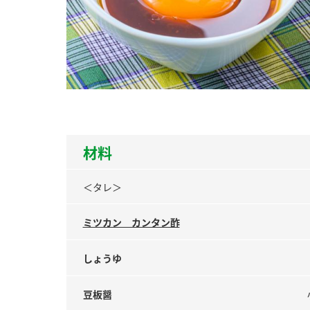
ー
お
材料
＜タレ＞
ミツカン カンタン酢
しょうゆ
豆板醤