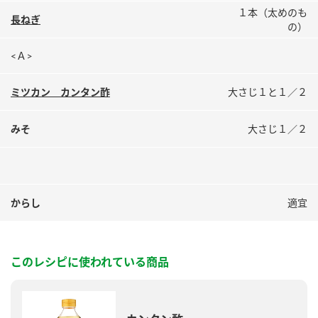
鍋奉行マニュアル
１本（太めのも
ミツカン公式通販
長ねぎ
の）
ミツカンのCM
キッザニア東京「ぽん酢工房」
<Ａ>
ロングセラー商品 ＋ おすすめレシピ
人気商品 ＋ おすすめレシピ
ミツカン カンタン酢
大さじ１と１／２
みそ
大さじ１／２
検索
業務用サイト
ミツカングループについて
製造所固有記号一覧
からし
適宜
このレシピに使われている商品