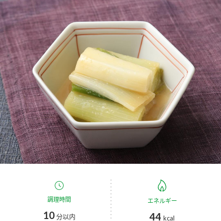
商品カテゴリ
新商品一覧
酢
調味酢
キャンペーン情報
お酢ドリンク
ぽん酢
ブランド・スペシャルサイト
ブランド・スペシャルサイト トップ
みりん風・料理酒
鍋用調味料
商品ブランドサイト
企業情報
Fibee（ファイビー）
国内事業概要
くらしプラ酢
つゆ
たれ
カンタン酢
ミツカングループについて
お酢ドリンク
ミツカンを知る
企業理念
スープ
中華
調理時間
エネルギー
味ぽん
10
44
分以内
kcal
ぽん酢