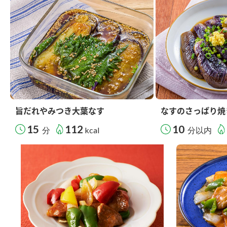
旨だれやみつき大葉なす
なすのさっぱり焼
15
112
10
分
kcal
分以内