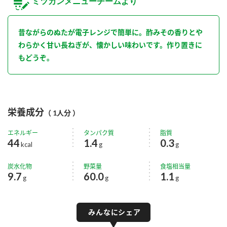
ミツカンメニューチームより
昔ながらのぬたが電子レンジで簡単に。酢みその香りとや
わらかく甘い長ねぎが、懐かしい味わいです。作り置きに
もどうぞ。
栄養成分
（ 1人分 ）
エネルギー
タンパク質
脂質
44
1.4
0.3
kcal
g
g
炭水化物
野菜量
食塩相当量
9.7
60.0
1.1
g
g
g