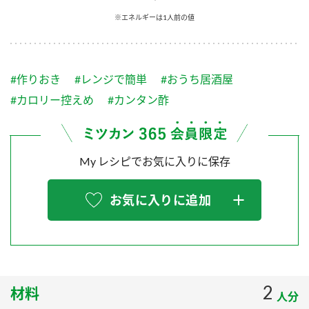
採用情報
環境への取り組み
※エネルギーは1人前の値
かおりの蔵
ミツカンの歴史
クイック調味料
レモン果汁
ニュースリリース
つゆ
水の文化センター（アーカイブ）
鍋なび
#作りおき
#レンジで簡単
#おうち居酒屋
ふりかけ
おすしの素
お客様相談センター
納豆のサイト
#カロリー控えめ
#カンタン酢
ZENB initiative
PIN印
お客様の声をいかしました
炊き込みご飯の素
米飯用調味液
三ツ判山吹
My レシピでお気に入りに保存
販売終了製品のご案内
千夜
MIM（ミツカンミュージアム）
納豆
Fibee
よくあるご質問
お気に入りに追加
スペシャルサイト
お酢を知ろう！
各部門が大切にしていること
お問い合わせ
すしラボ
地図から取り扱い店舗を探す
ぽん酢サワー
おいしさと健康への取り組み
2
材料
納豆の豆知識
人分