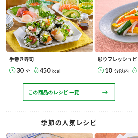
手巻き寿司
彩りフレッシュピ
30
450
10
分
kcal
分以内
この商品のレシピ 一覧
季節の人気レシピ