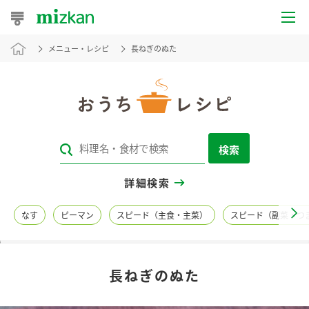
メニュー・レシピ
長ねぎのぬた
おうちレシピ
おすすめレシピ
レシピ特集
検索
レシピカテゴリ一覧
詳細検索
商品からレシピを探す
なす
ピーマン
スピード（主食・主菜）
スピード（副菜・つ
レシピ名特集
長ねぎのぬた
商品情報