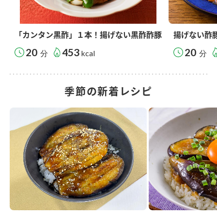
「カンタン黒酢」１本！揚げない黒酢酢豚
揚げない酢
20
453
20
分
kcal
分
季節の新着レシピ