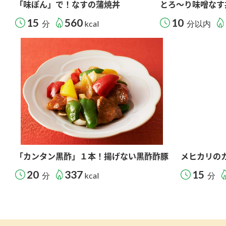
「味ぽん」で！なすの蒲焼丼
とろ～り味噌なす
15
560
10
分
kcal
分以内
「カンタン黒酢」１本！揚げない黒酢酢豚
メヒカリの
20
337
15
分
kcal
分