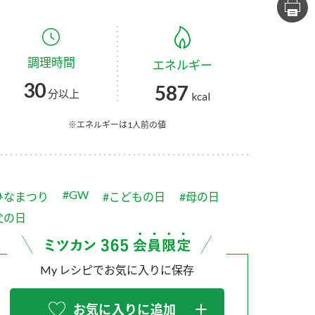
セプトをご紹介しま
た社会貢献
す。
ていまし
調理時間
エネルギー
大切にして
おいしさと健康への
け
おすしの素
炊き込みご飯の素
米飯用調味液
30
587
取り組み
分以上
kcal
ョン宣言」
ミツカンの研究成果と
た各部門の
おいしさと健康に役立
※エネルギーは1人前の値
ご紹介しま
つ情報をご紹介しま
す。
#GW
ひなまつり
#こどもの日
#母の日
父の日
My レシピでお気に入りに保存
お酢ドリンク
味ぽん
ぽん酢
お気に入りに追加