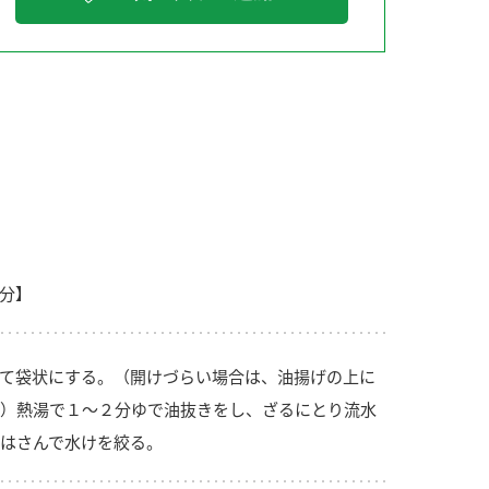
納豆の豆知識
鍋奉行マニュアル
ミツカンのCM
分】
て袋状にする。（開けづらい場合は、油揚げの上に
）熱湯で１～２分ゆで油抜きをし、ざるにとり流水
はさんで水けを絞る。