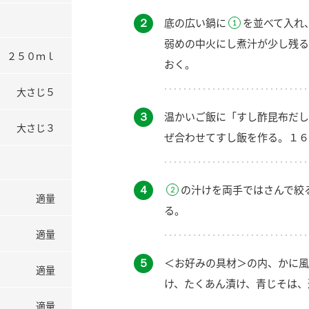
２
底の広い鍋に
を並べて入れ
弱めの中火にし煮汁が少し残る
２５０ｍｌ
おく。
大さじ５
３
温かいご飯に「すし酢昆布だし
大さじ３
ぜ合わせてすし飯を作る。１６
４
の汁けを両手ではさんで絞
適量
る。
適量
５
＜お好みの具材＞の内、かに風
適量
け、たくあん漬け、青じそは、
適量