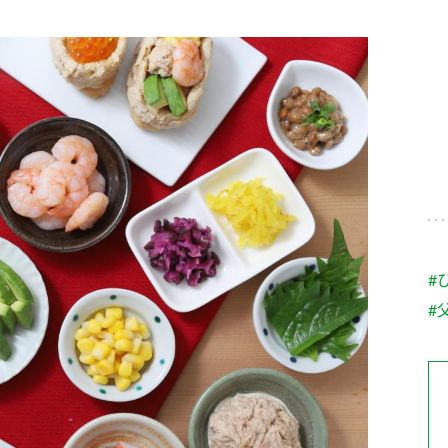
す。
テーマとし
活動を行っ
た。
MIM（ミツカンミュ
各部門が
スープ
中華
クイック調味料
レモン果汁
ふりか
ージアム）
いること
ミツカンの酢づくりの
「未来ビジ
歴史などが学べる体験
実現に向け
型博物館です。
取り組みを
す。
納豆
Fibee
キッザニア東京「ぽ
#
ん酢工房」
#
味ぽんやお酢について
楽しく学べるパビリオ
ンです。
ibee（ファイビ
くらしプラ酢
カンタン酢