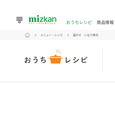
おうちレシピ
商品情報
メニュー・レシピ
福のせ いなり寿司
おうちレシピ
商品情報 トップ
企業情報 トップ
お客様相談センター トップ
ミツカン公式通販
業務用サイト
また食べたいが見つかる。ミツカンからのおすすめレシピを
おうちレシピ トップ