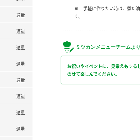
※ 手軽に作りたい時は、煮た油
適量
す。
適量
ミツカンメニューチームよ
適量
適量
お祝いやイベントに、見栄えもする
のせて楽しんでください。
適量
適量
適量
適量