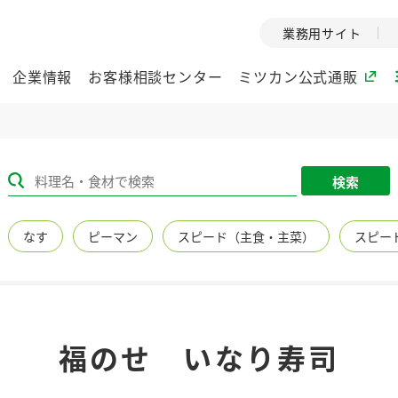
業務用サイト
企業情報
お客様相談センター
ミツカン公式通販
ミツカングループについて
検索
企業理念
ミツカンの
なす
ピーマン
スピード（主食・主菜）
スピー
ミツカングループの企
創業から現在
業理念をご紹介しま
ツカンの変革
す。
歴史をご紹介
ご紹介します。
環境への取り組み
水の文化
福のせ いなり寿司
（アーカ
酢
調味酢
お酢ドリンク
ぽん酢
みりん風・
ミツカンの環境への取
り組みをご紹介しま
1999年