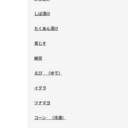
しば漬け
たくあん漬け
青じそ
納豆
えび （ゆで）
イクラ
ツナマヨ
コーン （冷凍）