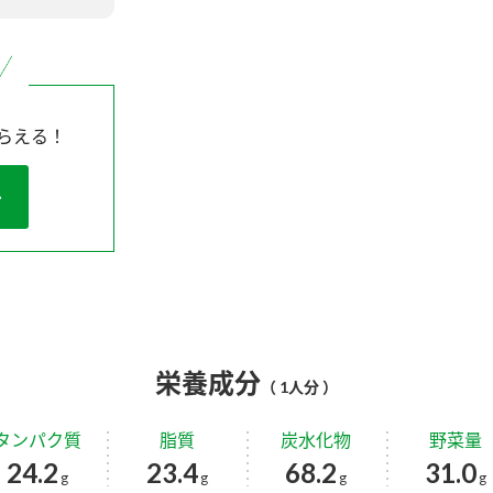
らえる！
栄養成分
（ 1人分 ）
タンパク質
脂質
炭水化物
野菜量
24.2
23.4
68.2
31.0
g
g
g
g