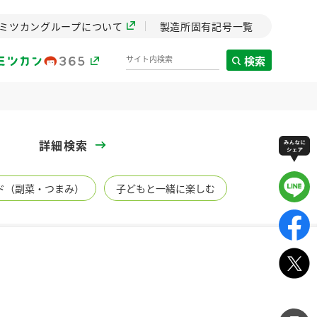
ミツカングループについて
製造所固有記号一覧
検索
製造所固有記号一覧
詳細検索
歴史
ド（副菜・つまみ）
子どもと一緒に楽しむ
までのミ
と挑戦の
します。
センター
ZENB initiative
イブ）
料理酒
鍋用調味料
つゆ
たれ
植物を可能な限りまる
ごと使ったZENBのコン
設立。「水」を