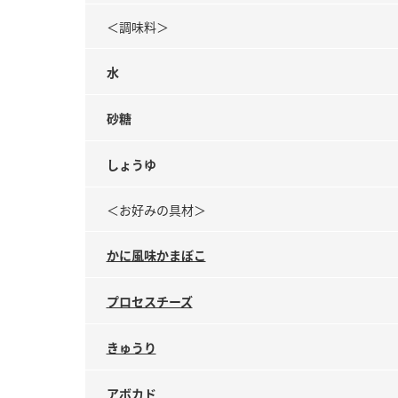
＜調味料＞
水
砂糖
しょうゆ
＜お好みの具材＞
かに風味かまぼこ
プロセスチーズ
きゅうり
アボカド