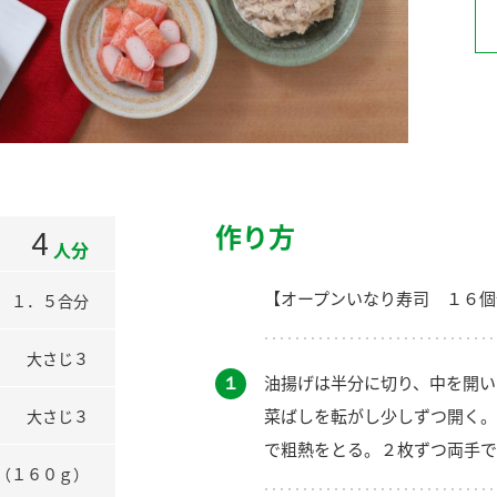
）
酢を知ろう！
すしラボ
ぽん酢サワー
作り方
4
人分
【オープンいなり寿司 １６個
１．５合分
大さじ３
１
油揚げは半分に切り、中を開い
菜ばしを転がし少しずつ開く。
大さじ３
で粗熱をとる。２枚ずつ両手で
（１６０ｇ）