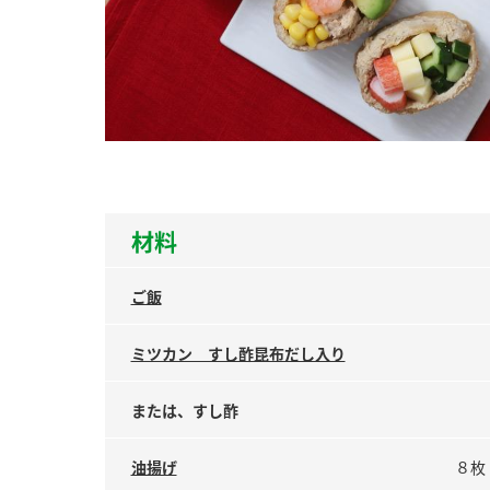
ー
お
材料
ご飯
ミツカン すし酢昆布だし入り
または、すし酢
油揚げ
８枚