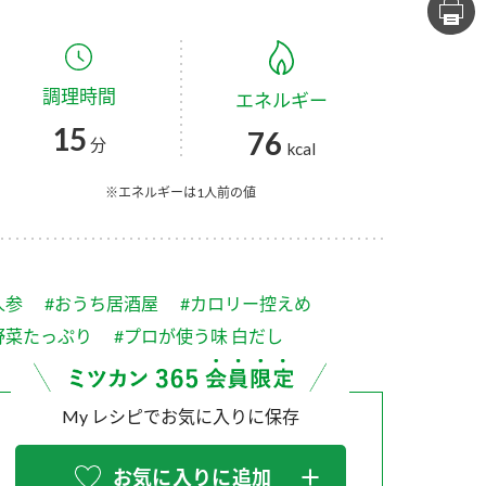
セプトをご紹介しま
た社会貢献
す。
ていまし
調理時間
エネルギー
大切にして
おいしさと健康への
け
おすしの素
炊き込みご飯の素
米飯用調味液
15
76
取り組み
分
kcal
ョン宣言」
ミツカンの研究成果と
た各部門の
おいしさと健康に役立
※エネルギーは1人前の値
ご紹介しま
つ情報をご紹介しま
す。
人参
#おうち居酒屋
#カロリー控えめ
野菜たっぷり
#プロが使う味 白だし
My レシピでお気に入りに保存
お酢ドリンク
味ぽん
ぽん酢
お気に入りに追加