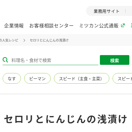
業務用サイト
企業情報
お客様相談センター
ミツカン公式通販
の人気レシピ
セロリとにんじんの浅漬け
ミツカングループについて
検索
企業理念
ミツカンの
なす
ピーマン
スピード（主食・主菜）
スピー
ミツカングループの企
創業から現在
業理念をご紹介しま
ツカンの変革
す。
歴史をご紹介
ご紹介します。
環境への取り組み
水の文化
セロリとにんじんの浅漬け
（アーカ
酢
調味酢
お酢ドリンク
ぽん酢
みりん風・
ミツカンの環境への取
り組みをご紹介しま
1999年