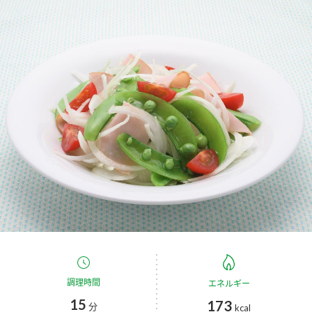
商品カテゴリ
新商品一覧
酢
調味酢
キャンペーン情報
お酢ドリンク
ぽん酢
ブランド・スペシャルサイト
ブランド・スペシャルサイト トップ
みりん風・料理酒
鍋用調味料
商品ブランドサイト
企業情報
Fibee（ファイビー）
国内事業概要
くらしプラ酢
つゆ
たれ
カンタン酢
ミツカングループについて
お酢ドリンク
ミツカンを知る
企業理念
スープ
中華
調理時間
味ぽん
エネルギー
15
173
分
kcal
ぽん酢