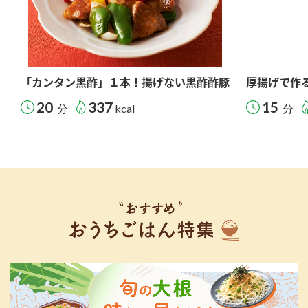
「カンタン黒酢」１本！揚げない黒酢酢豚
厚揚げで作
20
337
15
分
kcal
分