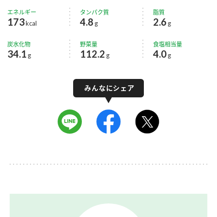
エネルギー
タンパク質
脂質
173
4.8
2.6
kcal
g
g
炭水化物
野菜量
食塩相当量
34.1
112.2
4.0
g
g
g