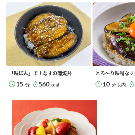
「味ぽん」で！なすの蒲焼丼
とろ～り味噌なす
15
560
10
分
kcal
分以内