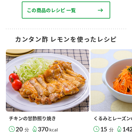
この商品のレシピ 一覧
カンタン酢 レモンを使ったレシピ
チキンの甘酢照り焼き
くるみとレーズン
20
370
15
14
分
kcal
分