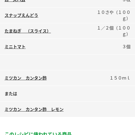
鍋奉行マニュアル
ミツカン公式通販
１０さや（１００
ミツカンのCM
キッザニア東京「ぽん酢工房」
スナップえんどう
ｇ）
ロングセラー商品 ＋ おすすめレシピ
１／２個（１００
たまねぎ （スライス）
ｇ）
人気商品 ＋ おすすめレシピ
ミニトマト
３個
検索
ミツカン カンタン酢
１５０ｍｌ
業務用サイト
ミツカングループについて
製造所固有記号一覧
または
ミツカン カンタン酢 レモン
このレシピに使われている商品