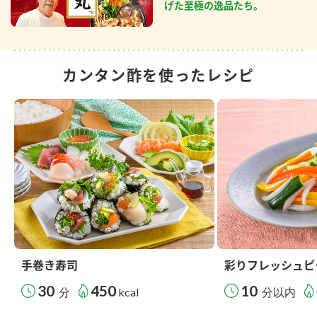
げた至極の逸品たち。
カンタン酢を使ったレシピ
手巻き寿司
彩りフレッシュピ
30
450
10
分
kcal
分以内