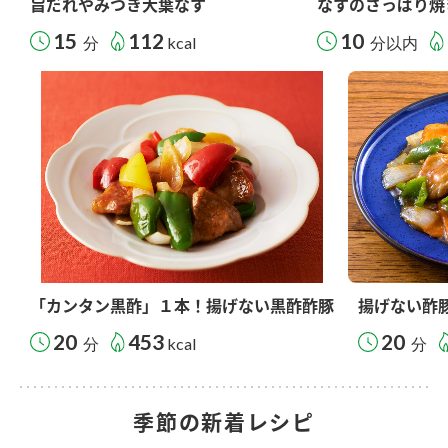
旨だれやみつき大葉なす
なすのさっぱり焼
15
112
10
分
kcal
分以内
「カンタン黒酢」１本！揚げない黒酢酢豚
揚げない酢
20
453
20
分
kcal
分
季節の新着レシピ