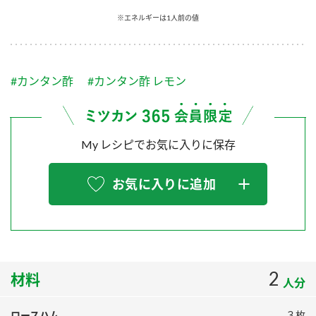
採用情報
環境への取り組み
※エネルギーは1人前の値
かおりの蔵
ミツカンの歴史
クイック調味料
レモン果汁
ニュースリリース
つゆ
水の文化センター（アーカイブ）
鍋なび
#カンタン酢
#カンタン酢 レモン
ふりかけ
おすしの素
お客様相談センター
納豆のサイト
ZENB initiative
PIN印
お客様の声をいかしました
炊き込みご飯の素
米飯用調味液
My レシピでお気に入りに保存
三ツ判山吹
販売終了製品のご案内
千夜
MIM（ミツカンミュージアム）
お気に入りに追加
納豆
Fibee
よくあるご質問
スペシャルサイト
お酢を知ろう！
各部門が大切にしていること
お問い合わせ
すしラボ
地図から取り扱い店舗を探す
2
ぽん酢サワー
材料
人分
おいしさと健康への取り組み
納豆の豆知識
ロースハム
３枚