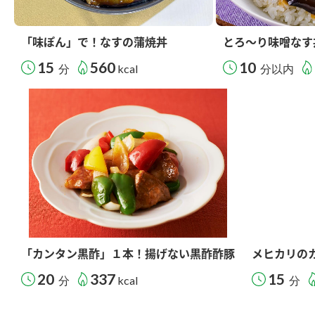
「味ぽん」で！なすの蒲焼丼
とろ～り味噌なす
15
560
10
分
kcal
分以内
「カンタン黒酢」１本！揚げない黒酢酢豚
メヒカリの
20
337
15
分
kcal
分