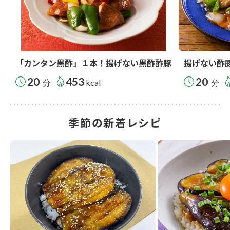
「カンタン黒酢」１本！揚げない黒酢酢豚
揚げない酢
20
453
20
分
kcal
分
季節の新着レシピ