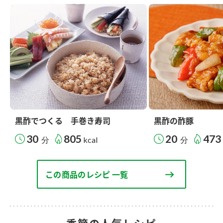
黒酢でつくる 手巻き寿司
黒酢の酢豚
30
805
20
473
分
kcal
分
この商品のレシピ 一覧