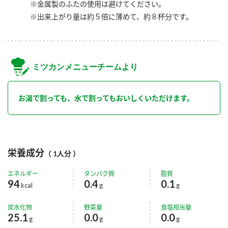
※金属製のふたの使用は避けてください。
※出来上がり量は約５倍に薄めて、約８杯分です。
ミツカンメニューチームより
お湯で割っても、水で割ってもおいしくいただけます。
栄養成分
（ 1人分 ）
エネルギー
タンパク質
脂質
94
0.4
0.1
kcal
g
g
炭水化物
野菜量
食塩相当量
25.1
0.0
0.0
g
g
g