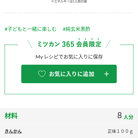
採用情報
環境への取り組み
※エネルギーは1人前の値
かおりの蔵
ミツカンの歴史
クイック調味料
レモン果汁
ニュースリリース
つゆ
水の文化センター（アーカイブ）
#子どもと一緒に楽しむ
#純玄米黒酢
鍋なび
ふりかけ
おすしの素
お客様相談センター
納豆のサイト
ZENB initiative
PIN印
My レシピでお気に入りに保存
お客様の声をいかしました
炊き込みご飯の素
米飯用調味液
三ツ判山吹
販売終了製品のご案内
お気に入りに追加
千夜
MIM（ミツカンミュージアム）
納豆
Fibee
よくあるご質問
スペシャルサイト
お酢を知ろう！
各部門が大切にしていること
お問い合わせ
すしラボ
8
材料
人分
地図から取り扱い店舗を探す
ぽん酢サワー
おいしさと健康への取り組み
納豆の豆知識
きんかん
正味１００ｇ