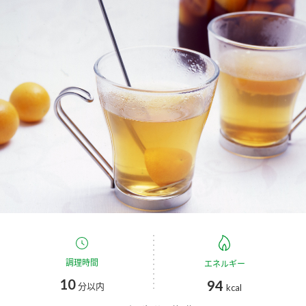
商品カテゴリ
新商品一覧
酢
調味酢
キャンペーン情報
お酢ドリンク
ぽん酢
ブランド・スペシャルサイト
ブランド・スペシャルサイト トップ
みりん風・料理酒
鍋用調味料
商品ブランドサイト
企業情報
Fibee（ファイビー）
国内事業概要
くらしプラ酢
つゆ
たれ
カンタン酢
ミツカングループについて
お酢ドリンク
調理時間
エネルギー
ミツカンを知る
企業理念
スープ
中華
味ぽん
10
94
分以内
kcal
ぽん酢