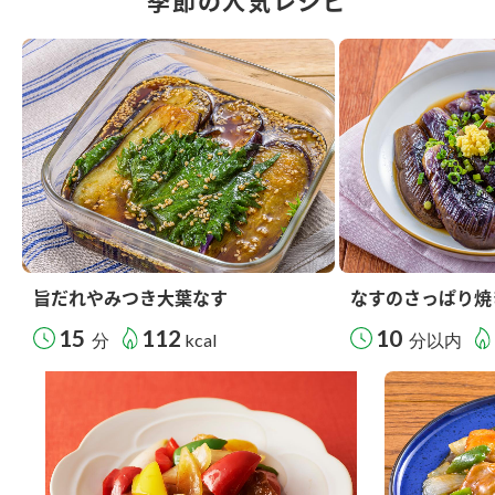
季節の人気レシピ
旨だれやみつき大葉なす
なすのさっぱり焼
15
112
10
分
kcal
分以内